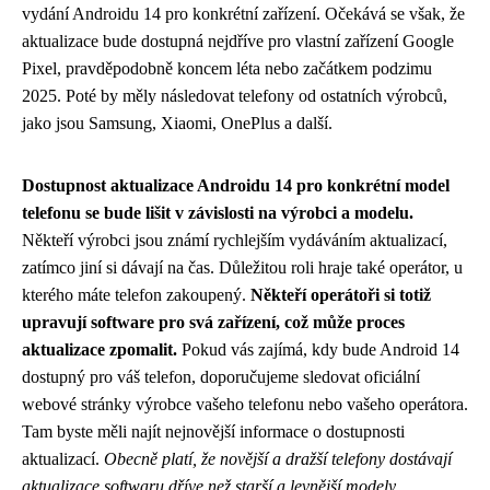
vydání Androidu 14 pro konkrétní zařízení. Očekává se však, že
aktualizace bude dostupná nejdříve pro vlastní zařízení Google
Pixel, pravděpodobně koncem léta nebo začátkem podzimu
2025. Poté by měly následovat telefony od ostatních výrobců,
jako jsou Samsung, Xiaomi, OnePlus a další.
Dostupnost aktualizace Androidu 14 pro konkrétní model
telefonu se bude lišit v závislosti na výrobci a modelu.
Někteří výrobci jsou známí rychlejším vydáváním aktualizací,
zatímco jiní si dávají na čas. Důležitou roli hraje také operátor, u
kterého máte telefon zakoupený.
Někteří operátoři si totiž
upravují software pro svá zařízení, což může proces
aktualizace zpomalit.
Pokud vás zajímá, kdy bude Android 14
dostupný pro váš telefon, doporučujeme sledovat oficiální
webové stránky výrobce vašeho telefonu nebo vašeho operátora.
Tam byste měli najít nejnovější informace o dostupnosti
aktualizací.
Obecně platí, že novější a dražší telefony dostávají
aktualizace softwaru dříve než starší a levnější modely.