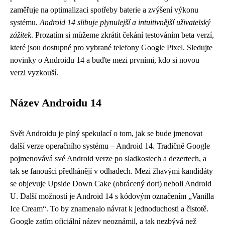
zaměřuje na optimalizaci spotřeby baterie a zvýšení výkonu
systému.
Android 14 slibuje plynulejší a intuitivnější uživatelský
zážitek
. Prozatím si můžeme zkrátit čekání testováním beta verzí,
které jsou dostupné pro vybrané telefony Google Pixel. Sledujte
novinky o Androidu 14 a buďte mezi prvními, kdo si novou
verzi vyzkouší.
Název Androidu 14
Svět Androidu je plný spekulací o tom, jak se bude jmenovat
další verze operačního systému – Android 14. Tradičně Google
pojmenovává své Android verze po sladkostech a dezertech, a
tak se fanoušci předhánějí v odhadech. Mezi žhavými kandidáty
se objevuje Upside Down Cake (obrácený dort) neboli Android
U. Další možností je Android 14 s kódovým označením „Vanilla
Ice Cream“. To by znamenalo návrat k jednoduchosti a čistotě.
Google zatím oficiální název neoznámil, a tak nezbývá než