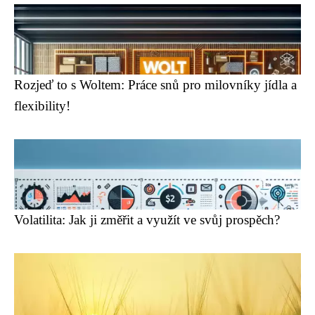
Rozjeď to s Woltem: Práce snů pro milovníky jídla a
flexibility!
Volatilita: Jak ji změřit a využít ve svůj prospěch?