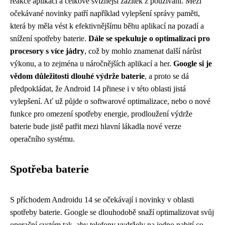
reakce aplikací a celkově svižnější zážitek z používání. Mezi
očekávané novinky patří například vylepšení správy paměti,
která by měla vést k efektivnějšímu běhu aplikací na pozadí a
snížení spotřeby baterie.
Dále se spekuluje o optimalizaci pro
procesory s více jádry
, což by mohlo znamenat další nárůst
výkonu, a to zejména u náročnějších aplikací a her.
Google si je
vědom důležitosti dlouhé výdrže baterie
, a proto se dá
předpokládat, že Android 14 přinese i v této oblasti jistá
vylepšení. Ať už půjde o softwarové optimalizace, nebo o nové
funkce pro omezení spotřeby energie, prodloužení výdrže
baterie bude jistě patřit mezi hlavní lákadla nové verze
operačního systému.
Spotřeba baterie
S příchodem Androidu 14 se očekávají i novinky v oblasti
spotřeby baterie. Google se dlouhodobě snaží optimalizovat svůj
operační systém tak, aby telefony vydržely na jedno nabití co