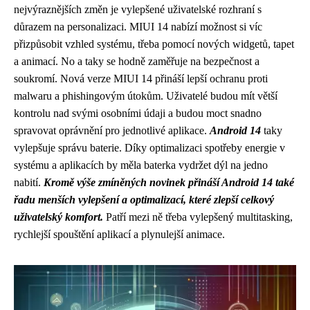
nejvýraznějších změn je vylepšené uživatelské rozhraní s
důrazem na personalizaci.
MIUI 14
nabízí možnost si víc
přizpůsobit vzhled systému, třeba pomocí nových widgetů, tapet
a animací. No a taky se hodně zaměřuje na bezpečnost a
soukromí. Nová verze MIUI 14 přináší lepší ochranu proti
malwaru a phishingovým útokům. Uživatelé budou mít větší
kontrolu nad svými osobními údaji a budou moct snadno
spravovat oprávnění pro jednotlivé aplikace.
Android 14
taky
vylepšuje správu baterie. Díky optimalizaci spotřeby energie v
systému a aplikacích by měla baterka vydržet dýl na jedno
nabití.
Kromě výše zmíněných novinek přináší Android 14 také
řadu menších vylepšení a optimalizací, které zlepší celkový
uživatelský komfort.
Patří mezi ně třeba vylepšený multitasking,
rychlejší spouštění aplikací a plynulejší animace.