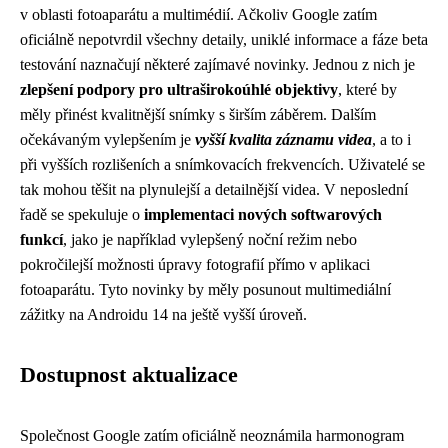
v oblasti fotoaparátu a multimédií. Ačkoliv Google zatím
oficiálně nepotvrdil všechny detaily, uniklé informace a fáze beta
testování naznačují některé zajímavé novinky. Jednou z nich je
zlepšení podpory pro ultraširokoúhlé objektivy
, které by
měly přinést kvalitnější snímky s širším záběrem. Dalším
očekávaným vylepšením je
vyšší kvalita záznamu videa
, a to i
při vyšších rozlišeních a snímkovacích frekvencích. Uživatelé se
tak mohou těšit na plynulejší a detailnější videa. V neposlední
řadě se spekuluje o
implementaci nových softwarových
funkcí
, jako je například vylepšený noční režim nebo
pokročilejší možnosti úpravy fotografií přímo v aplikaci
fotoaparátu. Tyto novinky by měly posunout multimediální
zážitky na Androidu 14 na ještě vyšší úroveň.
Dostupnost aktualizace
Společnost Google zatím oficiálně neoznámila harmonogram