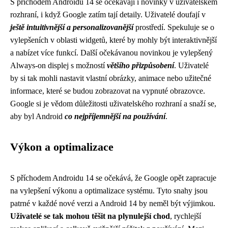
S příchodem Androidu 14 se očekávají i novinky v uživatelském
rozhraní, i když Google zatím tají detaily. Uživatelé doufají v
ještě intuitivnější a personalizovanější
prostředí. Spekuluje se o
vylepšeních v oblasti widgetů, které by mohly být interaktivnější
a nabízet více funkcí. Další očekávanou novinkou je vylepšený
Always-on displej s možností
většího přizpůsobení
. Uživatelé
by si tak mohli nastavit vlastní obrázky, animace nebo užitečné
informace, které se budou zobrazovat na vypnuté obrazovce.
Google si je vědom důležitosti uživatelského rozhraní a snaží se,
aby byl Android
co nejpříjemnější na používání
.
Výkon a optimalizace
S příchodem Androidu 14 se očekává, že Google opět zapracuje
na vylepšení výkonu a optimalizace systému. Tyto snahy jsou
patrné v každé nové verzi a Android 14 by neměl být výjimkou.
Uživatelé se tak mohou těšit na plynulejší chod
, rychlejší