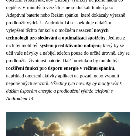
nejdéle. V minulých verzích jsme se dočkali funkcí jako
Adaptivní baterie nebo Režim spánku, které dokázaly výrazně
prodloužit výdrž. U Androidu 14 se spekuluje o dalším
vylepšení těchto funkcí a o možném nasazení
nových
technologií pro sledování a optimalizaci spotřeby
. Jednou z
nich by mohl být
systém prediktivního nabíjení
, který by se
učil vaše návyky a nabíjel telefon pouze do určité úrovně, aby se
prodloužila životnost baterie. Další novinkou by mohlo být
rozšíření funkcí pro úsporu energie v režimu spánku
,
například omezení aktivity aplikací na pozadí nebo vypnutí
nepotřebných senzorů.
Všechny tyto novinky by mohly vést k
dalším úsporám energie a prodloužení výdrže telefonů s
Androidem 14
.