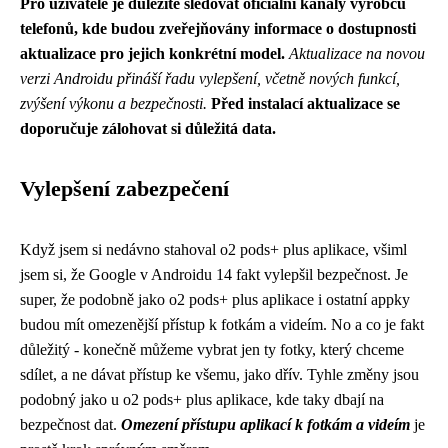
Pro uživatele je důležité sledovat oficiální kanály výrobců
telefonů, kde budou zveřejňovány informace o dostupnosti
aktualizace pro jejich konkrétní model.
Aktualizace na novou
verzi Androidu přináší řadu vylepšení, včetně nových funkcí,
zvýšení výkonu a bezpečnosti.
Před instalací aktualizace se
doporučuje zálohovat si důležitá data.
Vylepšení zabezpečení
Když jsem si nedávno stahoval
o2 pods+ plus aplikace
, všiml
jsem si, že Google v Androidu 14 fakt vylepšil bezpečnost. Je
super, že podobně jako o2 pods+ plus aplikace i ostatní appky
budou mít omezenější přístup k fotkám a videím. No a co je fakt
důležitý - konečně můžeme vybrat jen ty fotky, který chceme
sdílet, a ne dávat přístup ke všemu, jako dřív. Tyhle změny jsou
podobný jako u o2 pods+ plus aplikace, kde taky dbají na
bezpečnost dat.
Omezení přístupu aplikací k fotkám a videím
je