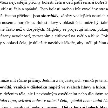
zi nejčastější příčiny bolesti čela u dětí patří
tenzní bolesti
v oblasti čela a spánků. Tyto bolesti mohou být vyvolány stre
ší častou příčinou jsou
sinusitidy
, záněty vedlejších nosních 
ým nosem a horečkou. Bolest hlavy v oblasti čela může být tak
éně často než u dospělých. Migrény se projevují silnou, pulzuj
vázeny nevolností, zvracením a citlivostí na světlo a hluk. Pok
 v oblasti čela, je důležité navštívit lékaře, aby určil příčinu 
 může mít různé příčiny. Jedním z nejčastějších viníků je tenz
povídá, vzniká v důsledku napětí ve svalech hlavy a krku.
ým držením těla, ale i nevhodným osvětlením nebo dlouhým s
jako tupá, svíravá bolest v oblasti čela, spánků nebo zadní čá
ovázena nevolností nebo zvracením.
Děti s tenzní bolestí hlav