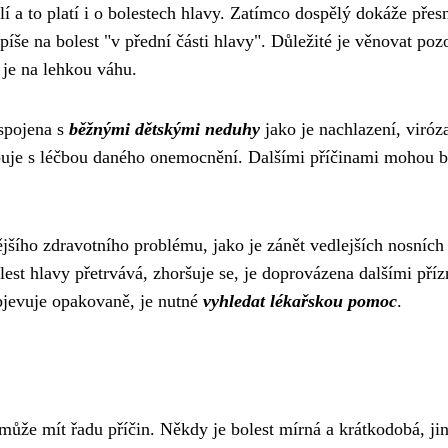
lí a to platí i o bolestech hlavy. Zatímco dospělý dokáže přesn
 spíše na bolest "v přední části hlavy". Důležité je věnovat poz
 je na lehkou váhu.
 spojena s
běžnými dětskými neduhy
jako je nachlazení, viróz
puje s léčbou daného onemocnění. Dalšími příčinami mohou b
jšího zdravotního problému, jako je zánět vedlejších nosních 
st hlavy přetrvává, zhoršuje se, je doprovázena dalšími pří
objevuje opakovaně, je nutné
vyhledat lékařskou pomoc
.
 může mít řadu příčin. Někdy je bolest mírná a krátkodobá, ji