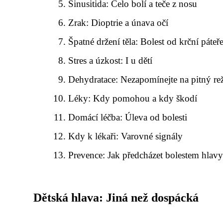
Sinusitida: Čelo bolí a teče z nosu
Zrak: Dioptrie a únava očí
Špatné držení těla: Bolest od krční páteř
Stres a úzkost: I u dětí
Dehydratace: Nezapomínejte na pitný re
Léky: Kdy pomohou a kdy škodí
Domácí léčba: Úleva od bolesti
Kdy k lékaři: Varovné signály
Prevence: Jak předcházet bolestem hlav
Dětská hlava: Jiná než dospácká