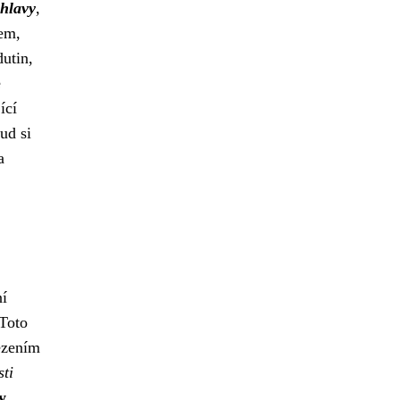
 hlavy
,
sem,
dutin,
é
ící
ud si
a
ní
Toto
ezením
sti
y