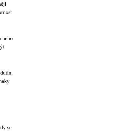
ěji
ornost
a nebo
ýt
dutin,
znaky
ndy se