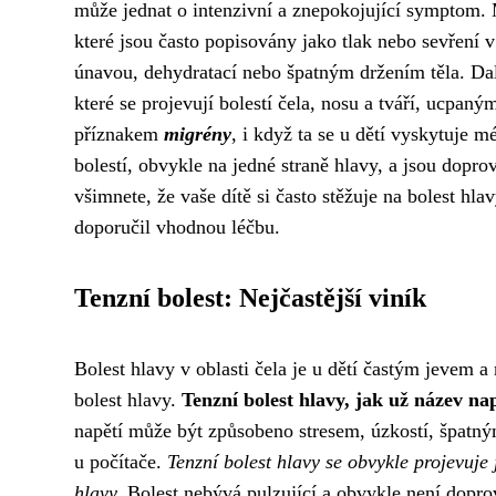
může jednat o intenzivní a znepokojující symptom. Me
které jsou často popisovány jako tlak nebo sevření 
únavou, dehydratací nebo špatným držením těla. Dal
které se projevují bolestí čela, nosu a tváří, ucpan
příznakem
migrény
, i když ta se u dětí vyskytuje m
bolestí, obvykle na jedné straně hlavy, a jsou dopro
všimnete, že vaše dítě si často stěžuje na bolest hlavy
doporučil vhodnou léčbu.
Tenzní bolest: Nejčastější viník
Bolest hlavy v oblasti čela je u dětí častým jevem a
bolest hlavy.
Tenzní bolest hlavy, jak už název na
napětí může být způsobeno stresem, úzkostí, špatn
u počítače.
Tenzní bolest hlavy se obvykle projevuje 
hlavy.
Bolest nebývá pulzující a obvykle není dopr