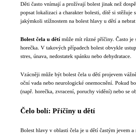
Děti často vnímají a prožívají bolest jinak než dospě
popsat lokalizaci a charakter bolesti, dítě si stěžuje
jakýmkoli stížnostem na bolest hlavy u dětí a nebrat
Bolest čela u dětí
může mít různé příčiny. Často je
horečka. V takových případech bolest obvykle ustu
stres, únava, nedostatek spánku nebo dehydratace.
Vzácněji může být bolest čela u dětí projevem vážně
oční vada nebo neurologické onemocnění. Pokud bole
(např. horečka, zvracení, poruchy vidění) nebo se 
Čelo bolí: Příčiny u dětí
Bolest hlavy v oblasti čela je u dětí častým jevem a