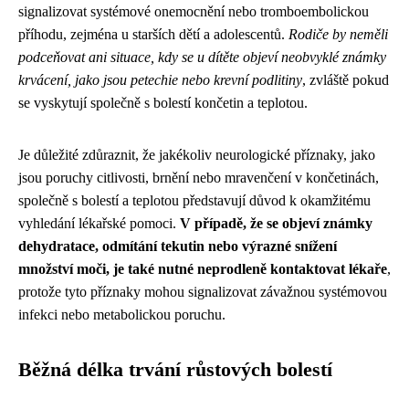
signalizovat systémové onemocnění nebo tromboembolickou
příhodu, zejména u starších dětí a adolescentů.
Rodiče by neměli
podceňovat ani situace, kdy se u dítěte objeví neobvyklé známky
krvácení, jako jsou petechie nebo krevní podlitiny
, zvláště pokud
se vyskytují společně s bolestí končetin a teplotou.
Je důležité zdůraznit, že jakékoliv neurologické příznaky, jako
jsou poruchy citlivosti, brnění nebo mravenčení v končetinách,
společně s bolestí a teplotou představují důvod k okamžitému
vyhledání lékařské pomoci.
V případě, že se objeví známky
dehydratace, odmítání tekutin nebo výrazné snížení
množství moči, je také nutné neprodleně kontaktovat lékaře
,
protože tyto příznaky mohou signalizovat závažnou systémovou
infekci nebo metabolickou poruchu.
Běžná délka trvání růstových bolestí