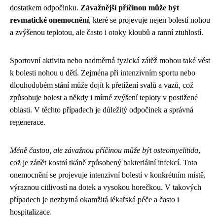
dostatkem odpočinku.
Závažnější příčinou může být
revmatické onemocnění
, které se projevuje nejen bolestí nohou
a zvýšenou teplotou, ale často i otoky kloubů a ranní ztuhlostí.
Sportovní aktivita nebo nadměrná fyzická zátěž mohou také vést
k bolesti nohou u dětí. Zejména při intenzivním sportu nebo
dlouhodobém stání může dojít k přetížení svalů a vazů, což
způsobuje bolest a někdy i mírné zvýšení teploty v postižené
oblasti. V těchto případech je důležitý odpočinek a správná
regenerace.
Méně častou, ale závažnou příčinou může být osteomyelitida
,
což je zánět kostní tkáně způsobený bakteriální infekcí. Toto
onemocnění se projevuje intenzivní bolestí v konkrétním místě,
výraznou citlivostí na dotek a vysokou horečkou. V takových
případech je nezbytná okamžitá lékařská péče a často i
hospitalizace.