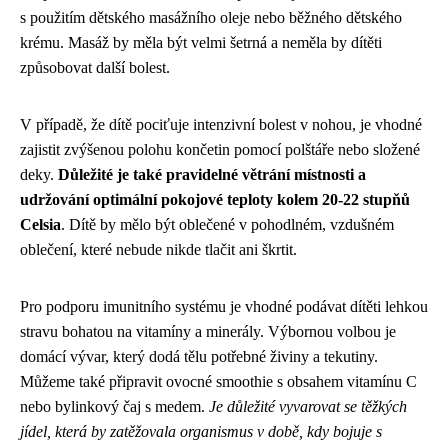
s použitím dětského masážního oleje nebo běžného dětského
krému. Masáž by měla být velmi šetrná a neměla by dítěti
způsobovat další bolest.
V případě, že dítě pociťuje intenzivní bolest v nohou, je vhodné
zajistit zvýšenou polohu končetin pomocí polštáře nebo složené
deky.
Důležité je také pravidelné větrání místnosti a
udržování optimální pokojové teploty kolem 20-22 stupňů
Celsia
. Dítě by mělo být oblečené v pohodlném, vzdušném
oblečení, které nebude nikde tlačit ani škrtit.
Pro podporu imunitního systému je vhodné podávat dítěti lehkou
stravu bohatou na vitamíny a minerály. Výbornou volbou je
domácí vývar, který dodá tělu potřebné živiny a tekutiny.
Můžeme také připravit ovocné smoothie s obsahem vitamínu C
nebo bylinkový čaj s medem.
Je důležité vyvarovat se těžkých
jídel, která by zatěžovala organismus v době, kdy bojuje s