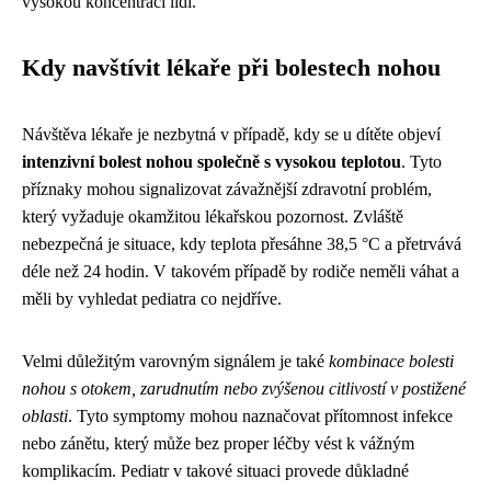
vysokou koncentrací lidí.
Kdy navštívit lékaře při bolestech nohou
Návštěva lékaře je nezbytná v případě, kdy se u dítěte objeví
intenzivní bolest nohou společně s vysokou teplotou
. Tyto
příznaky mohou signalizovat závažnější zdravotní problém,
který vyžaduje okamžitou lékařskou pozornost. Zvláště
nebezpečná je situace, kdy teplota přesáhne 38,5 °C a přetrvává
déle než 24 hodin. V takovém případě by rodiče neměli váhat a
měli by vyhledat pediatra co nejdříve.
Velmi důležitým varovným signálem je také
kombinace bolesti
nohou s otokem, zarudnutím nebo zvýšenou citlivostí v postižené
oblasti
. Tyto symptomy mohou naznačovat přítomnost infekce
nebo zánětu, který může bez proper léčby vést k vážným
komplikacím. Pediatr v takové situaci provede důkladné