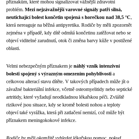
příznakům, které mohou signalizovat vážnější zdravotní
problém.
Mezi nejzávažnější varovné signály patří silná,
neutichající bolest končetin spojená s horečkou nad 38,5 °C
,
která nereaguje na běžná antipyretika. Rodiče by měli zpozornět
zejména v případě, kdy dítě odmítá končetinu zatěžovat nebo se
objeví viditelné zarudnutí, otok či změna barvy kůže v postižené
oblasti.
Velmi nebezpečným příznakem je
náhlý vznik intenzivní
bolesti spojený s výrazným omezením pohyblivosti
a
celkovou alterací stavu dítěte. V takových případech může jít o
závažné bakteriální infekce, včetně osteomyelitidy nebo septické
artritidy, které vyžadují neodkladnou lékařskou péči. Zvláště
rizikové jsou situace, kdy se kromě bolesti nohou a teploty
objeví také vyrážka, která při zatlačení nemizí, což může být
příznakem meningokokové infekce.
Rodiče by měli okamžitě vyhledat lékařskou pomoc, pokud