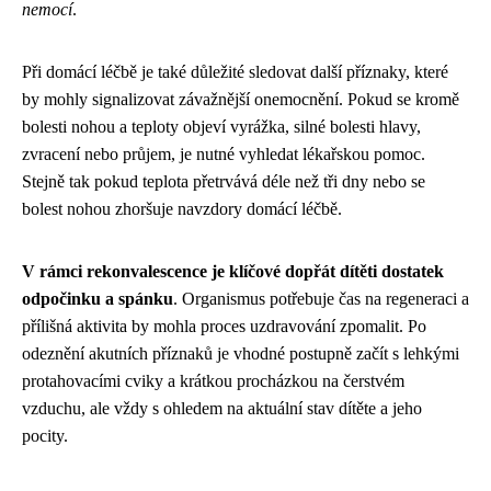
nemocí
.
Při domácí léčbě je také důležité sledovat další příznaky, které
by mohly signalizovat závažnější onemocnění. Pokud se kromě
bolesti nohou a teploty objeví vyrážka, silné bolesti hlavy,
zvracení nebo průjem, je nutné vyhledat lékařskou pomoc.
Stejně tak pokud teplota přetrvává déle než tři dny nebo se
bolest nohou zhoršuje navzdory domácí léčbě.
V rámci rekonvalescence je klíčové dopřát dítěti dostatek
odpočinku a spánku
. Organismus potřebuje čas na regeneraci a
přílišná aktivita by mohla proces uzdravování zpomalit. Po
odeznění akutních příznaků je vhodné postupně začít s lehkými
protahovacími cviky a krátkou procházkou na čerstvém
vzduchu, ale vždy s ohledem na aktuální stav dítěte a jeho
pocity.