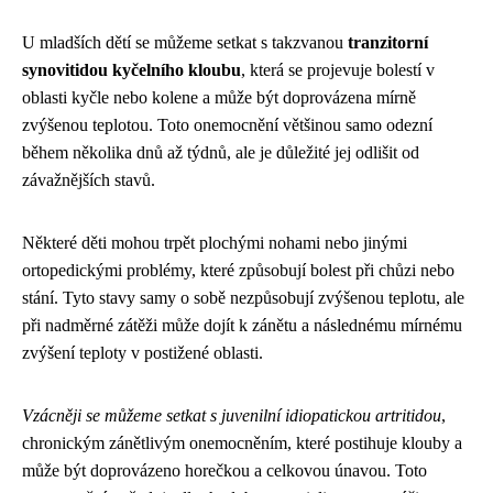
U mladších dětí se můžeme setkat s takzvanou
tranzitorní
synovitidou kyčelního kloubu
, která se projevuje bolestí v
oblasti kyčle nebo kolene a může být doprovázena mírně
zvýšenou teplotou. Toto onemocnění většinou samo odezní
během několika dnů až týdnů, ale je důležité jej odlišit od
závažnějších stavů.
Některé děti mohou trpět plochými nohami nebo jinými
ortopedickými problémy, které způsobují bolest při chůzi nebo
stání. Tyto stavy samy o sobě nezpůsobují zvýšenou teplotu, ale
při nadměrné zátěži může dojít k zánětu a následnému mírnému
zvýšení teploty v postižené oblasti.
Vzácněji se můžeme setkat s juvenilní idiopatickou artritidou
,
chronickým zánětlivým onemocněním, které postihuje klouby a
může být doprovázeno horečkou a celkovou únavou. Toto