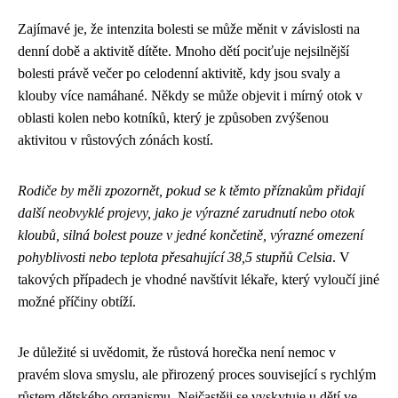
Zajímavé je, že intenzita bolesti se může měnit v závislosti na
denní době a aktivitě dítěte. Mnoho dětí pociťuje nejsilnější
bolesti právě večer po celodenní aktivitě, kdy jsou svaly a
klouby více namáhané. Někdy se může objevit i mírný otok v
oblasti kolen nebo kotníků, který je způsoben zvýšenou
aktivitou v růstových zónách kostí.
Rodiče by měli zpozornět, pokud se k těmto příznakům přidají
další neobvyklé projevy, jako je výrazné zarudnutí nebo otok
kloubů, silná bolest pouze v jedné končetině, výrazné omezení
pohyblivosti nebo teplota přesahující 38,5 stupňů Celsia
. V
takových případech je vhodné navštívit lékaře, který vyloučí jiné
možné příčiny obtíží.
Je důležité si uvědomit, že růstová horečka není nemoc v
pravém slova smyslu, ale přirozený proces související s rychlým
růstem dětského organismu. Nejčastěji se vyskytuje u dětí ve