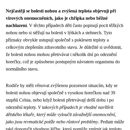
Nejčastěji se bolesti nohou a zvýšená teplota objevují při
virových onemocněních, jako je chřipka nebo běžné
nachlazení
. V těchto případech děti často popisují pocit těžkých
nohou nebo si stěžují na bolesti v lýtkách a stehnech. Tyto
příznaky obvykle ustupují společně s poklesem teploty a
celkovým zlepšením zdravotního stavu. Je důležité si uvědomit,
že bolesti nohou mohou přetrvávat i několik dní po odeznění
horečky, což je způsobeno postupným návratem organismu do
normálního stavu.
Rodiče by měli věnovat zvýšenou pozornost situacím, kdy se
bolesti nohou objevují společně s vysokou horečkou nad 39
stupňů Celsia, nebo když bolesti přetrvávají delší dobu i po
odeznění teploty.
V takových případech je vhodné navštívit
dětského lékaře, který může vyloučit závažnější onemocnění,
jako jsou revmatické potíže nebo růstové problémy
. Pediatr může
také doporučit vhodnou léčbu, která pomůže zmírnit jak teplotu,