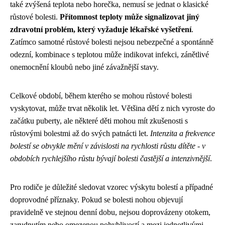
také zvýšená teplota nebo horečka, nemusí se jednat o klasické
růstové bolesti.
Přítomnost teploty může signalizovat jiný
zdravotní problém, který vyžaduje lékařské vyšetření
.
Zatímco samotné růstové bolesti nejsou nebezpečné a spontánně
odezní, kombinace s teplotou může indikovat infekci, zánětlivé
onemocnění kloubů nebo jiné závažnější stavy.
Celkové období, během kterého se mohou růstové bolesti
vyskytovat, může trvat několik let. Většina dětí z nich vyroste do
začátku puberty, ale některé děti mohou mít zkušenosti s
růstovými bolestmi až do svých patnácti let.
Intenzita a frekvence
bolestí se obvykle mění v závislosti na rychlosti růstu dítěte - v
obdobích rychlejšího růstu bývají bolesti častější a intenzivnější
.
Pro rodiče je důležité sledovat vzorec výskytu bolestí a případné
doprovodné příznaky. Pokud se bolesti nohou objevují
pravidelně ve stejnou denní dobu, nejsou doprovázeny otokem,
zarudnutím nebo omezenou pohyblivostí a mezi jednotlivými