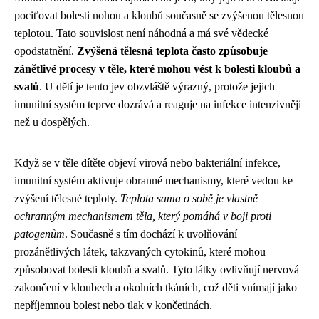
pociťovat bolesti nohou a kloubů současně se zvýšenou tělesnou
teplotou. Tato souvislost není náhodná a má své vědecké
opodstatnění.
Zvýšená tělesná teplota často způsobuje
zánětlivé procesy v těle, které mohou vést k bolesti kloubů a
svalů
. U dětí je tento jev obzvláště výrazný, protože jejich
imunitní systém teprve dozrává a reaguje na infekce intenzivněji
než u dospělých.
Když se v těle dítěte objeví virová nebo bakteriální infekce,
imunitní systém aktivuje obranné mechanismy, které vedou ke
zvýšení tělesné teploty.
Teplota sama o sobě je vlastně
ochranným mechanismem těla, který pomáhá v boji proti
patogenům
. Současně s tím dochází k uvolňování
prozánětlivých látek, takzvaných cytokinů, které mohou
způsobovat bolesti kloubů a svalů. Tyto látky ovlivňují nervová
zakončení v kloubech a okolních tkáních, což děti vnímají jako
nepříjemnou bolest nebo tlak v končetinách.