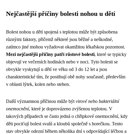
Nejčastější příčiny bolesti nohou u dětí
Bolest nohou u dětí spojená s teplotou může být způsobena
různými faktory, přičemž některé jsou běžné a neškodné,
zatímco jiné mohou vyžadovat okamžitou lékařskou pozornost.
Mezi nejčastější příčiny patří růstové bolesti
, které se typicky
objevují ve večerních hodinách nebo v noci. Tyto bolesti se
obvykle vyskytují u dětí ve věku od 3 do 12 let a jsou
charakteristické tím, že postihují obě nohy současně, především
v oblasti lýtek, kolen nebo stehen.
Další významnou příčinou může být
virové nebo bakteriální
onemocnění
, které je doprovázeno zvýšenou teplotou. V
takových případech se často jedná o chřipkové onemocnění, kdy
děti pociťují bolest svalů a kloubů společně s horečkou. Tento
stav obvykle odezní během několika dní s odpovídající léčbou a