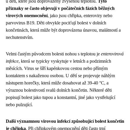
u dětí, které jsou doprovázeny zvýšenou teplotou.
Tyto
příznaky se často objevují v počátečních fázích běžných
virových onemocnění
, jako jsou chřipka, enteroviry nebo
parvovirus B19. Děti obvykle pociťují bolest v dolních
končetinách, která může být doprovázena únavou, malátností a
nechutenstvím.
Velmi častým původcem bolesti nohou s teplotou je
enterovirová
infekce
, která se typicky vyskytuje v letních a podzimních
měsících. Virus se šíří kapénkovou cestou nebo přímým
kontaktem s nakaženou osobou. U dětí se projevuje náhlým
nástupem horečky, která může dosahovat až 39-40 °C, a
výraznou bolestivostí svalů dolních končetin. Některé děti
popisují bolest jako tupou a konstantní, jiné jako vystřelující
nebo pulzující.
Další významnou virovou infekcí způsobující bolest končetin
je chřipka
. Při chřipkovém onemocnění děti často trpí