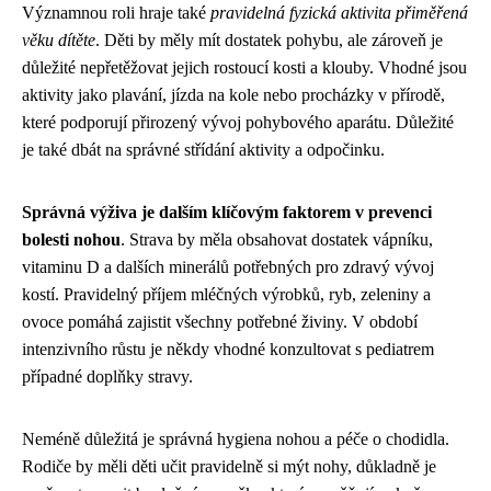
Významnou roli hraje také
pravidelná fyzická aktivita přiměřená
věku dítěte
. Děti by měly mít dostatek pohybu, ale zároveň je
důležité nepřetěžovat jejich rostoucí kosti a klouby. Vhodné jsou
aktivity jako plavání, jízda na kole nebo procházky v přírodě,
které podporují přirozený vývoj pohybového aparátu. Důležité
je také dbát na správné střídání aktivity a odpočinku.
Správná výživa je dalším klíčovým faktorem v prevenci
bolesti nohou
. Strava by měla obsahovat dostatek vápníku,
vitaminu D a dalších minerálů potřebných pro zdravý vývoj
kostí. Pravidelný příjem mléčných výrobků, ryb, zeleniny a
ovoce pomáhá zajistit všechny potřebné živiny. V období
intenzivního růstu je někdy vhodné konzultovat s pediatrem
případné doplňky stravy.
Neméně důležitá je správná hygiena nohou a péče o chodidla.
Rodiče by měli děti učit pravidelně si mýt nohy, důkladně je