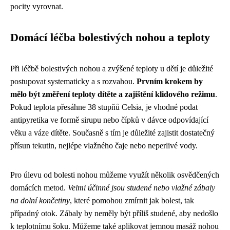
pocity vyrovnat.
Domácí léčba bolestivých nohou a teploty
Při léčbě bolestivých nohou a zvýšené teploty u dětí je důležité
postupovat systematicky a s rozvahou.
Prvním krokem by
mělo být změření teploty dítěte a zajištění klidového režimu
.
Pokud teplota přesáhne 38 stupňů Celsia, je vhodné podat
antipyretika ve formě sirupu nebo čípků v dávce odpovídající
věku a váze dítěte. Současně s tím je důležité zajistit dostatečný
přísun tekutin, nejlépe vlažného čaje nebo neperlivé vody.
Pro úlevu od bolesti nohou můžeme využít několik osvědčených
domácích metod.
Velmi účinné jsou studené nebo vlažné zábaly
na dolní končetiny
, které pomohou zmírnit jak bolest, tak
případný otok. Zábaly by neměly být příliš studené, aby nedošlo
k teplotnímu šoku. Můžeme také aplikovat jemnou masáž nohou