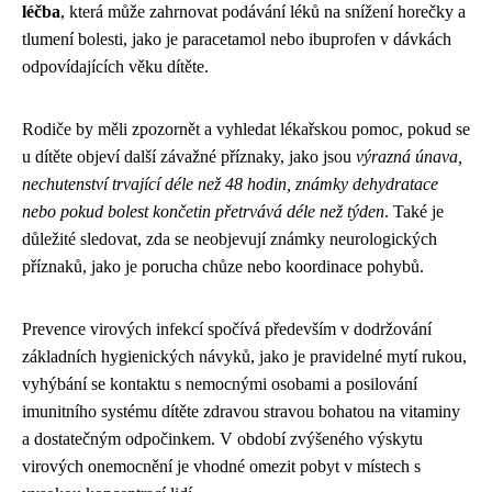
léčba
, která může zahrnovat podávání léků na snížení horečky a
tlumení bolesti, jako je paracetamol nebo ibuprofen v dávkách
odpovídajících věku dítěte.
Rodiče by měli zpozornět a vyhledat lékařskou pomoc, pokud se
u dítěte objeví další závažné příznaky, jako jsou
výrazná únava,
nechutenství trvající déle než 48 hodin, známky dehydratace
nebo pokud bolest končetin přetrvává déle než týden
. Také je
důležité sledovat, zda se neobjevují známky neurologických
příznaků, jako je porucha chůze nebo koordinace pohybů.
Prevence virových infekcí spočívá především v dodržování
základních hygienických návyků, jako je pravidelné mytí rukou,
vyhýbání se kontaktu s nemocnými osobami a posilování
imunitního systému dítěte zdravou stravou bohatou na vitaminy
a dostatečným odpočinkem. V období zvýšeného výskytu
virových onemocnění je vhodné omezit pobyt v místech s