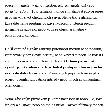
pozorují u dítěte výraznou bledost, letargii, zmatenost nebo
poruchy vědomí
. Tyto příznaky mohou signalizovat rozvoj sepse
nebo jiných život ohrožujících stavů. Stejně tak je alarmující,
když dítě náhle přestane používat končetinu, kterou předtím
normálně zatěžovalo, nebo když se objeví asymetrie v
pohyblivosti končetin.
Další varovné signály zahrnují přítomnost modřin nebo podlitin,
které vznikly bez zjevné příčiny, nebo když dítě pociťuje bolest i
v klidu, která se v noci zhoršuje.
Neodkladnou pozornost
vyžaduje také situace, kdy se bolest postupně zhoršuje nebo
se šíří do dalších částí těla
. V některých případech může jít o
projev juvenilní idiopatické artritidy nebo jiných autoimunitních
onemocnění.
Velmi závažným příznakem je kombinace bolesti nohou, vysoké
teploty a dušnosti nebo bolesti na hrudi. Takové příznaky mohou