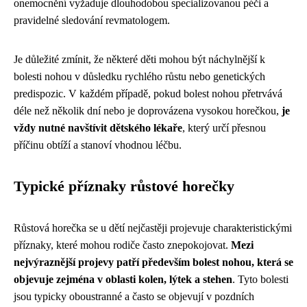
onemocnění vyžaduje dlouhodobou specializovanou péči a
pravidelné sledování revmatologem.
Je důležité zmínit, že některé děti mohou být náchylnější k
bolesti nohou v důsledku rychlého růstu nebo genetických
predispozic. V každém případě, pokud bolest nohou přetrvává
déle než několik dní nebo je doprovázena vysokou horečkou,
je
vždy nutné navštívit dětského lékaře
, který určí přesnou
příčinu obtíží a stanoví vhodnou léčbu.
Typické příznaky růstové horečky
Růstová horečka se u dětí nejčastěji projevuje charakteristickými
příznaky, které mohou rodiče často znepokojovat.
Mezi
nejvýraznější projevy patří především bolest nohou, která se
objevuje zejména v oblasti kolen, lýtek a stehen
. Tyto bolesti
jsou typicky oboustranné a často se objevují v pozdních