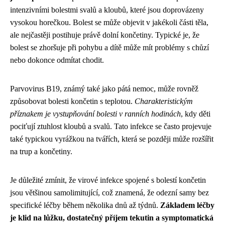
intenzivními bolestmi svalů a kloubů, které jsou doprovázeny
vysokou horečkou. Bolest se může objevit v jakékoli části těla,
ale nejčastěji postihuje právě dolní končetiny. Typické je, že
bolest se zhoršuje při pohybu a dítě může mít problémy s chůzí
nebo dokonce odmítat chodit.
Parvovirus B19, známý také jako pátá nemoc, může rovněž
způsobovat bolesti končetin s teplotou.
Charakteristickým
příznakem je vystupňování bolesti v ranních hodinách
, kdy děti
pociťují ztuhlost kloubů a svalů. Tato infekce se často projevuje
také typickou vyrážkou na tvářích, která se později může rozšířit
na trup a končetiny.
Je důležité zmínit, že virové infekce spojené s bolestí končetin
jsou většinou samolimitující, což znamená, že odezní samy bez
specifické léčby během několika dnů až týdnů.
Základem léčby
je klid na lůžku, dostatečný příjem tekutin a symptomatická