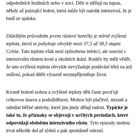
odpoledních hodinách nebo v noci. Děti si stěžují na tupou,
někdy až pulzující bolest, která může být natolik intenzivní, že je
budí ze spánku.
Důležitým průvodním jevem růstové horečky je mírně zvýšená
teplota, která se pohybuje obvykle mezi 37,5 až 38,5 stupni
Celsia
. Tato teplota však není způsobena infekcí, ale souvisí s
intenzivním růstem kostí a okolních tkání. Rodiče by měli vědět,
že tato zvýšená teplota obvykle nevyžaduje podávání léků na její
snížení, pokud dítěti výrazně neznepříjemňuje život.
Kromě bolestí nohou a zvýšené teploty děti často pociťují
celkovou únavu a podrážděnost. Mohou být plačtivé, mrzuté a
odmítat běžné aktivity, které jim jindy dělají radost.
Typické je
také to, že příznaky se objevují v určitých periodách, které
odpovídají obdobím intenzivního růstu
. Tyto epizody mohou
trvat několik dní až týdnů a pak spontánně odezní.