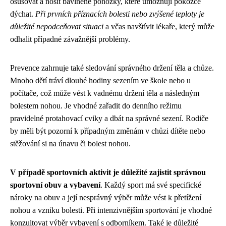
osušovat a nosit bavlněné ponožky, které umožňují pokožce
dýchat.
Při prvních příznacích bolesti nebo zvýšené teploty je
důležité nepodceňovat situaci
a včas navštívit lékaře, který může
odhalit případné závažnější problémy.
Prevence zahrnuje také sledování správného držení těla a chůze.
Mnoho dětí tráví dlouhé hodiny sezením ve škole nebo u
počítače, což může vést k vadnému držení těla a následným
bolestem nohou. Je vhodné zařadit do denního režimu
pravidelné protahovací cviky a dbát na správné sezení. Rodiče
by měli být pozorní k případným změnám v chůzi dítěte nebo
stěžování si na únavu či bolest nohou.
V případě sportovních aktivit je důležité zajistit správnou
sportovní obuv a vybavení
. Každý sport má své specifické
nároky na obuv a její nesprávný výběr může vést k přetížení
nohou a vzniku bolesti. Při intenzivnějším sportování je vhodné
konzultovat výběr vybavení s odborníkem. Také je důležité