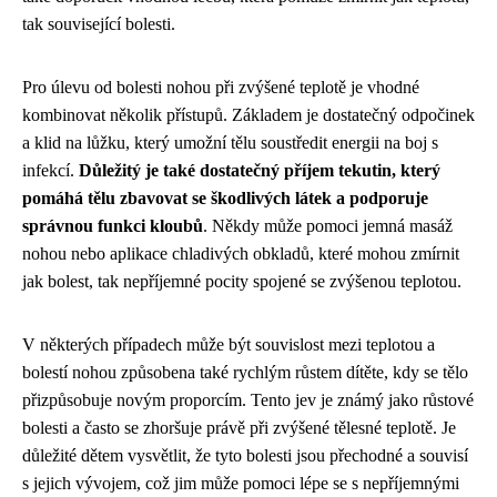
tak související bolesti.
Pro úlevu od bolesti nohou při zvýšené teplotě je vhodné
kombinovat několik přístupů. Základem je dostatečný odpočinek
a klid na lůžku, který umožní tělu soustředit energii na boj s
infekcí.
Důležitý je také dostatečný příjem tekutin, který
pomáhá tělu zbavovat se škodlivých látek a podporuje
správnou funkci kloubů
. Někdy může pomoci jemná masáž
nohou nebo aplikace chladivých obkladů, které mohou zmírnit
jak bolest, tak nepříjemné pocity spojené se zvýšenou teplotou.
V některých případech může být souvislost mezi teplotou a
bolestí nohou způsobena také rychlým růstem dítěte, kdy se tělo
přizpůsobuje novým proporcím. Tento jev je známý jako růstové
bolesti a často se zhoršuje právě při zvýšené tělesné teplotě. Je
důležité dětem vysvětlit, že tyto bolesti jsou přechodné a souvisí
s jejich vývojem, což jim může pomoci lépe se s nepříjemnými