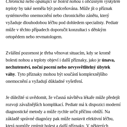
Chronická nebo opakující se bolest nohou s občasným výskytem
teploty
by také neměla být podceňována. Může jít o příznak
systémového onemocnění nebo chronického zánětu, který
vyžaduje dlouhodobou léčbu pod dohledem specialisty. Pediatr
může v těchto případech doporučit konzultaci s dětským
ortopédem nebo revmatologem.
Zvláštní pozornost je třeba věnovat situacím, kdy se kromě
bolesti nohou a teploty objeví i další příznaky, jako je
únava,
nechutenství, noční pocení nebo nevysvětlitelný úbytek
váhy
. Tyto příznaky mohou být součástí komplexnějšího
onemocnění a vyžadují důkladné vyšetření.
Je důležité si uvědomit, že včasná návštěva lékaře může předejít
rozvoji závažnějších komplikací. Pediatr má k dispozici moderní
diagnostické metody a může rychle určit příčinu obtíží. Na
základě správné diagnózy pak může nastavit efektivní léčbu,
která pomůže zmírnit bolest a další příznaky. V některých