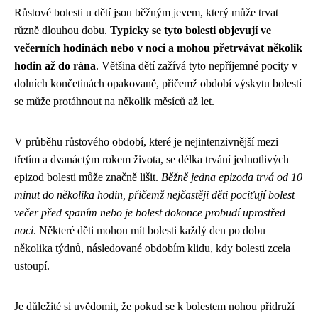
Růstové bolesti u dětí jsou běžným jevem, který může trvat
různě dlouhou dobu.
Typicky se tyto bolesti objevují ve
večerních hodinách nebo v noci a mohou přetrvávat několik
hodin až do rána
. Většina dětí zažívá tyto nepříjemné pocity v
dolních končetinách opakovaně, přičemž období výskytu bolestí
se může protáhnout na několik měsíců až let.
V průběhu růstového období, které je nejintenzivnější mezi
třetím a dvanáctým rokem života, se délka trvání jednotlivých
epizod bolesti může značně lišit.
Běžně jedna epizoda trvá od 10
minut do několika hodin, přičemž nejčastěji děti pociťují bolest
večer před spaním nebo je bolest dokonce probudí uprostřed
noci
. Některé děti mohou mít bolesti každý den po dobu
několika týdnů, následované obdobím klidu, kdy bolesti zcela
ustoupí.
Je důležité si uvědomit, že pokud se k bolestem nohou přidruží