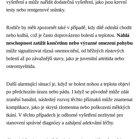
vyšetření a může nařídit dodatečná vyšetření, jako jsou krevní
testy nebo rentgenové snímky.
Rodiče by měli zpozornět také v případě, kdy dítě odmítá chodit
nebo kulhá, což je často doprovázeno bolestí a teplotou.
Náhlá
neschopnost zatížit končetinu nebo výrazné omezení pohybu
může signalizovat různá onemocnění, od běžných růstových
bolestí až po závažnější stavy, jako je juvenilní artritida nebo
osteomyelitida.
Další alarmující situací je, když se bolest nohou a teplota objeví
po předchozím úrazu nebo pádu. I když se původně může zdát
zranění banální, následný rozvoj těchto příznaků může znamenat
komplikace, jako je skrytá zlomenina nebo poškození měkkých
tkání. V těchto případech je odborné vyšetření nezbytné pro
stanovení správné diagnózy a zahájení adekvátní léčby.