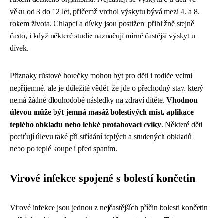
věku od 3 do 12 let, přičemž vrchol výskytu bývá mezi 4. a 8.
rokem života. Chlapci a dívky jsou postiženi přibližně stejně
často, i když některé studie naznačují mírně častější výskyt u
dívek.
Příznaky růstové horečky mohou být pro děti i rodiče velmi
nepříjemné, ale je důležité vědět, že jde o přechodný stav, který
nemá žádné dlouhodobé následky na zdraví dítěte.
Vhodnou
úlevou může být jemná masáž bolestivých míst, aplikace
teplého obkladu nebo lehké protahovací cviky
. Některé děti
pociťují úlevu také při střídání teplých a studených obkladů
nebo po teplé koupeli před spaním.
Virové infekce spojené s bolestí končetin
Virové infekce jsou jednou z nejčastějších příčin bolesti končetin