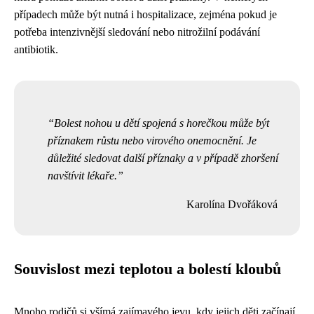
případech může být nutná i hospitalizace, zejména pokud je
potřeba intenzivnější sledování nebo nitrožilní podávání
antibiotik.
Bolest nohou u dětí spojená s horečkou může být
příznakem růstu nebo virového onemocnění. Je
důležité sledovat další příznaky a v případě zhoršení
navštívit lékaře.
Karolína Dvořáková
Souvislost mezi teplotou a bolestí kloubů
Mnoho rodičů si všímá zajímavého jevu, kdy jejich děti začínají