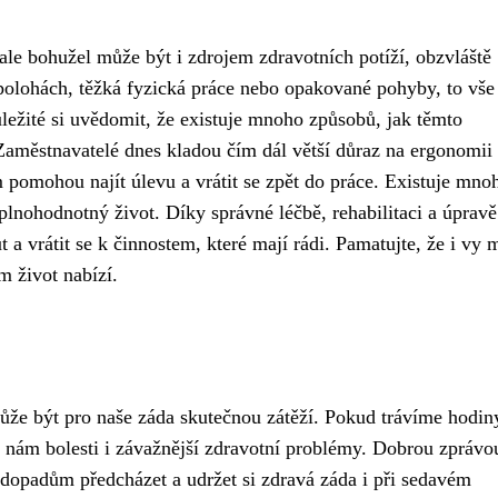
, ale bohužel může být i zdrojem zdravotních potíží, obzvláště
 polohách, těžká fyzická práce nebo opakované pohyby, to vš
ůležité si uvědomit, že existuje mnoho způsobů, jak těmto
 Zaměstnavatelé dnes kladou čím dál větší důraz na ergonomii
ám pomohou najít úlevu a vrátit se zpět do práce. Existuje mno
ít plnohodnotný život. Díky správné léčbě, rehabilitaci a úpravě
 a vrátit se k činnostem, které mají rádi. Pamatujte, že i vy 
m život nabízí.
ůže být pro naše záda skutečnou zátěží. Pokud trávíme hodin
 nám bolesti i závažnější zdravotní problémy. Dobrou zprávou
 dopadům předcházet a udržet si zdravá záda i při sedavém