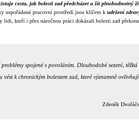
xistuje cesta, jak bolesti zad předcházet a žít plnohodnotný ži
cky uspořádané pracovní prostředí jsou klíčem k
udržení zdra
 lidí, kteří i přes náročnou práci dokázali bolesti zad překona
ní problémy spojené s povoláním. Dlouhodobé sezení, těžká
u vést k chronickým bolestem zad, které významně ovlivňují
Zdeněk Dvořáč