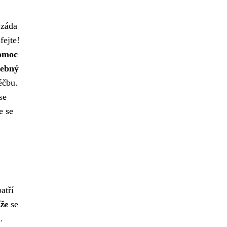
 záda
fejte!
pomoc
čebný
éčbu.
se
e se
atří
íže
se
.