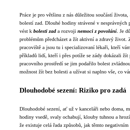
Práce je pro většinu z nás důležitou součástí života
bolestí zad. Dlouhé hodiny strávené v nesprávných
vést k
bolesti zad
a rozvoji
nemoci z povolání
. Je d
problémům předcházet a žít aktivní a zdravý život.
pracoviště a jsou tu i specializovaní lékaři, kteří v
příkladů lidí, kteří i přes potíže se zády dokázali ž
pracovního prostředí se jim podařilo bolest zvládnout
možnost žít bez bolesti a užívat si naplno vše, co vá
Dlouhodobé sezení: Riziko pro zadá
Dlouhodobé sezení, ať už v kanceláři nebo doma, m
hodiny vsedě, svaly ochabují, klouby tuhnou a hrozí
že existuje celá řada způsobů, jak těmto negativním