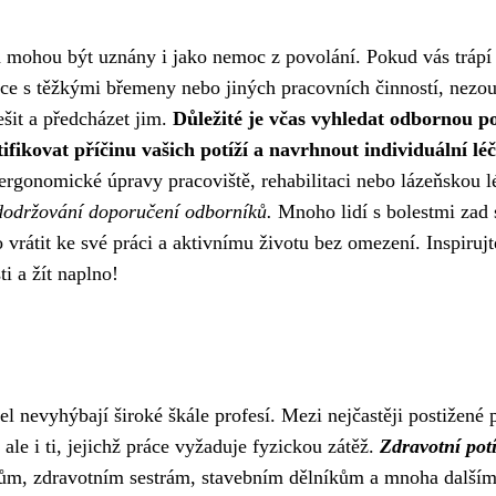
ch mohou být uznány i jako nemoc z povolání. Pokud vás trápí
e s těžkými břemeny nebo jiných pracovních činností, nezou
ešit a předcházet jim.
Důležité je včas vyhledat odbornou 
ifikovat příčinu vašich potíží a navrhnout individuální lé
ergonomické úpravy pracoviště, rehabilitaci nebo lázeňskou l
 dodržování doporučení odborníků.
Mnoho lidí s bolestmi zad 
vrátit ke své práci a aktivnímu životu bez omezení. Inspirujt
ti a žít naplno!
l nevyhýbají široké škále profesí. Mezi nejčastěji postižené p
 ale i ti, jejichž práce vyžaduje fyzickou zátěž.
Zdravotní pot
čům, zdravotním sestrám, stavebním dělníkům a mnoha dalším