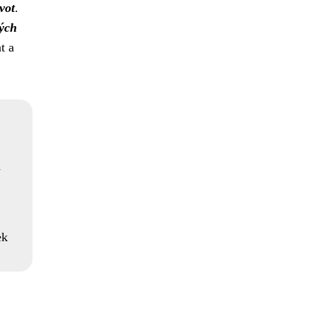
vot
.
vých
t a
ek