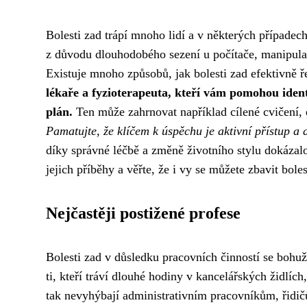
Bolesti zad trápí mnoho lidí a v některých případe
z důvodu dlouhodobého sezení u počítače, manipulac
Existuje mnoho způsobů, jak bolesti zad efektivně ř
lékaře a fyzioterapeuta, kteří vám pomohou ident
plán.
Ten může zahrnovat například cílené cvičení, 
Pamatujte, že klíčem k úspěchu je aktivní přístup a
díky správné léčbě a změně životního stylu dokázalo 
jejich příběhy a věřte, že i vy se můžete zbavit boles
Nejčastěji postižené profese
Bolesti zad v důsledku pracovních činností se bohuže
ti, kteří tráví dlouhé hodiny v kancelářských židlích,
tak nevyhýbají administrativním pracovníkům, řidi