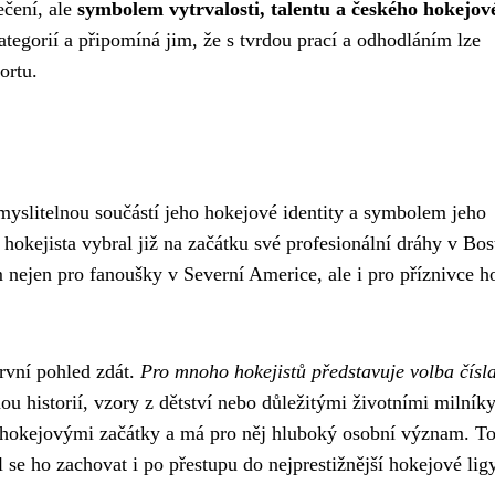
ečení, ale
symbolem vytrvalosti, talentu a českého hokejov
tegorií a připomíná jim, že s tvrdou prací a odhodláním lze
ortu.
myslitelnou součástí jeho hokejové identity a symbolem jeho
 hokejista vybral již na začátku své profesionální dráhy v Bo
 nejen pro fanoušky v Severní Americe, ale i pro příznivce h
rvní pohled zdát.
Pro mnoho hokejistů představuje volba čísl
nou historií, vzory z dětství nebo důležitými životními milník
o hokejovými začátky a má pro něj hluboký osobní význam. To
l se ho zachovat i po přestupu do nejprestižnější hokejové lig