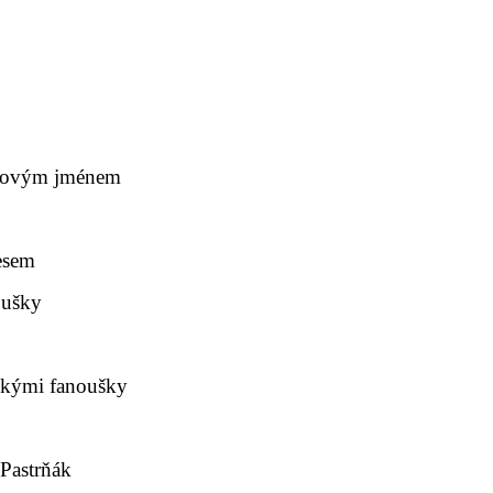
ňákovým jménem
esem
oušky
eskými fanoušky
Pastrňák