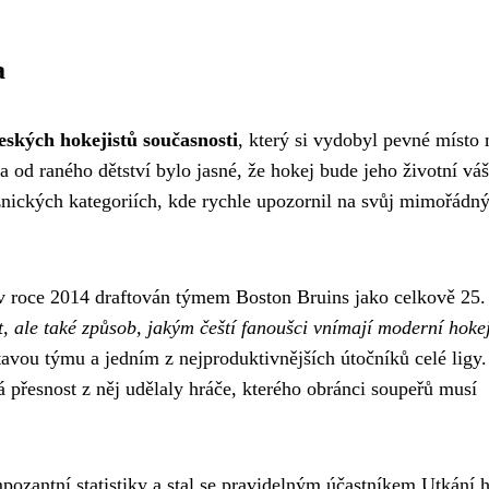
a
eských hokejistů současnosti
, který si vydobyl pevné místo
 od raného dětství bylo jasné, že hokej bude jeho životní váš
žnických kategoriích, kde rychle upozornil na svůj mimořádný
 v roce 2014 draftován týmem Boston Bruins jako celkově 25.
, ale také způsob, jakým čeští fanoušci vnímají moderní hoke
stavou týmu a jedním z nejproduktivnějších útočníků celé ligy.
ká přesnost z něj udělaly hráče, kterého obránci soupeřů musí
ozantní statistiky a stal se pravidelným účastníkem Utkání 