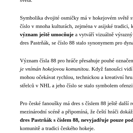
světa.
Symbolika dvojité osmičky má v hokejovém světě sv
číslo v mnoha kulturách, zejména v asijské tradici,
význam ještě umocňuje
a vytváří vizuálně výrazný
dres Pastrňák, se číslo 88 stalo synonymem pro dyna
Význam čísla 88 pro hráče přesahuje pouhé označen
je vnímán hokejovou komunitou
. Když fanoušci vidí
mohou očekávat rychlou, technickou a kreativní hru
střelců v NHL a jeho číslo se stalo symbolem ofenz
Pro české fanoušky má dres s číslem 88 ještě další 
mezinárodní scéně a připomíná, že čeští hráči doká
dres Pastrňák s číslem 88, nevyjadřuje pouze p
komunitě a tradici českého hokeje.