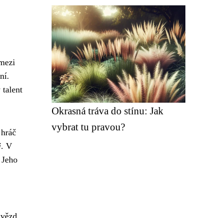
 mezi
ní.
 talent
Okrasná tráva do stínu: Jak
vybrat tu pravou?
 hráč
j
. V
 Jeho
hvězd.