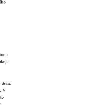
ého
stonu
okeje
a dresu
y. V
to
y