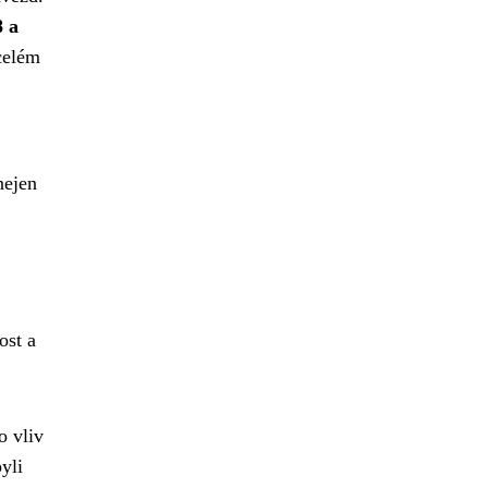
8 a
celém
nejen
ost a
o vliv
yli