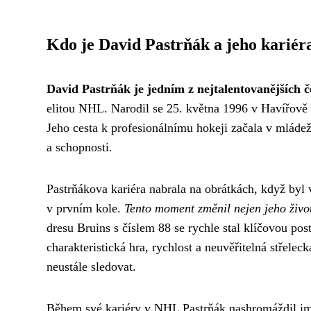
Kdo je David Pastrňák a jeho kariér
David Pastrňák je jedním z nejtalentovanějších č
elitou NHL. Narodil se 25. května 1996 v Havířově a
Jeho cesta k profesionálnímu hokeji začala v mláde
a schopnosti.
Pastrňákova kariéra nabrala na obrátkách, když byl
v prvním kole.
Tento moment změnil nejen jeho život
dresu Bruins s číslem 88 se rychle stal klíčovou po
charakteristická hra, rychlost a neuvěřitelná střelec
neustále sledovat.
Během své kariéry v NHL Pastrňák nashromáždil imp