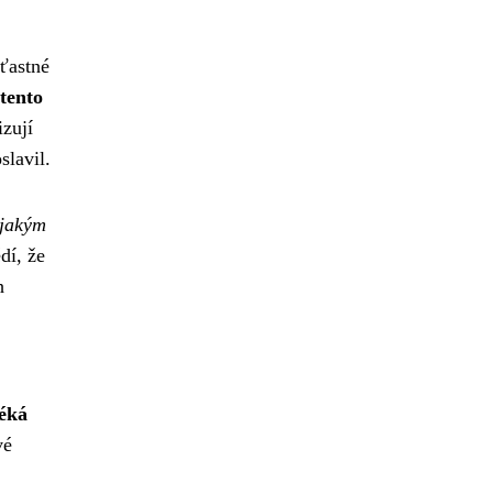
ťastné
tento
izují
slavil.
 jakým
dí, že
h
léká
vé