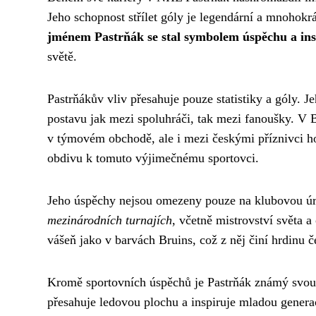
Jeho schopnost střílet góly je legendární a mnohokrát
jménem Pastrňák se stal symbolem úspěchu a ins
světě.
Pastrňákův vliv přesahuje pouze statistiky a góly. J
postavu jak mezi spoluhráči, tak mezi fanoušky. V B
v týmovém obchodě, ale i mezi českými příznivci hok
obdivu k tomuto výjimečnému sportovci.
Jeho úspěchy nejsou omezeny pouze na klubovou ú
mezinárodních turnajích
, včetně mistrovství světa 
vášeň jako v barvách Bruins, což z něj činí hrdinu 
Kromě sportovních úspěchů je Pastrňák známý svou c
přesahuje ledovou plochu a inspiruje mladou generac