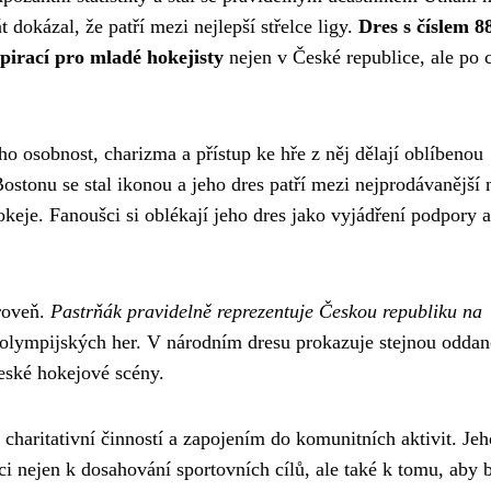
 dokázal, že patří mezi nejlepší střelce ligy.
Dres s číslem 8
pirací pro mladé hokejisty
nejen v České republice, ale po 
eho osobnost, charizma a přístup ke hře z něj dělají oblíbenou
ostonu se stal ikonou a jeho dres patří mezi nejprodávanější 
eje. Fanoušci si oblékají jeho dres jako vyjádření podpory a
roveň.
Pastrňák pravidelně reprezentuje Českou republiku na
a olympijských her. V národním dresu prokazuje stejnou oddan
české hokejové scény.
haritativní činností a zapojením do komunitních aktivit. Jeh
i nejen k dosahování sportovních cílů, ale také k tomu, aby b