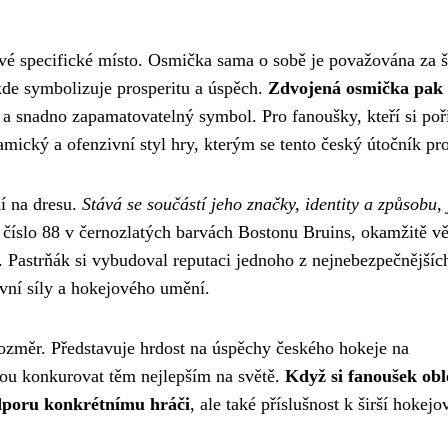
é specifické místo. Osmička sama o sobě je považována za š
 kde symbolizuje prosperitu a úspěch.
Zdvojená osmička pak 
 a snadno zapamatovatelný symbol. Pro fanoušky, kteří si poř
mický a ofenzivní styl hry, kterým se tento český útočník pro
í na dresu.
Stává se součástí jeho značky, identity a způsobu,
 číslo 88 v černozlatých barvách Bostonu Bruins, okamžitě vě
. Pastrňák si vybudoval reputaci jednoho z nejnebezpečnějšíc
ivní síly a hokejového umění.
rozměr. Představuje hrdost na úspěchy českého hokeje na
žou konkurovat těm nejlepším na světě.
Když si fanoušek ob
odporu konkrétnímu hráči
, ale také příslušnost k širší hokejo