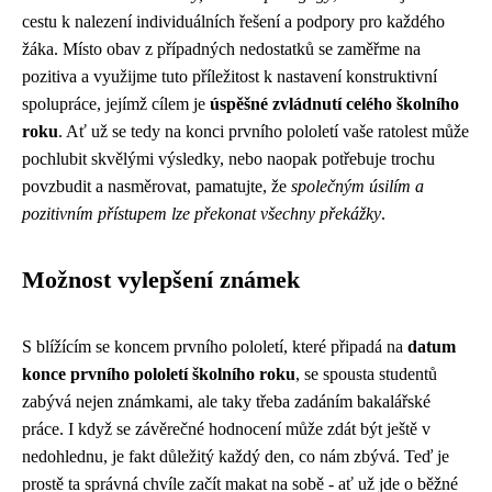
cestu k nalezení individuálních řešení a podpory pro každého
žáka. Místo obav z případných nedostatků se zaměřme na
pozitiva a využijme tuto příležitost k nastavení konstruktivní
spolupráce, jejímž cílem je
úspěšné zvládnutí celého školního
roku
. Ať už se tedy na konci prvního pololetí vaše ratolest může
pochlubit skvělými výsledky, nebo naopak potřebuje trochu
povzbudit a nasměrovat, pamatujte, že
společným úsilím a
pozitivním přístupem lze překonat všechny překážky
.
Možnost vylepšení známek
S blížícím se koncem prvního pololetí, které připadá na
datum
konce prvního pololetí školního roku
, se spousta studentů
zabývá nejen známkami, ale taky třeba
zadáním bakalářské
práce
. I když se závěrečné hodnocení může zdát být ještě v
nedohlednu, je fakt důležitý každý den, co nám zbývá. Teď je
prostě ta správná chvíle začít makat na sobě - ať už jde o běžné