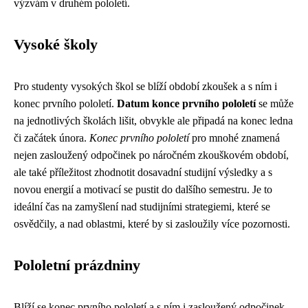
výzvám v druhém pololetí.
Vysoké školy
Pro studenty vysokých škol se blíží období zkoušek a s ním i
konec prvního pololetí.
Datum konce prvního pololetí
se může
na jednotlivých školách lišit, obvykle ale připadá na konec ledna
či začátek února.
Konec prvního pololetí
pro mnohé znamená
nejen zasloužený odpočinek po náročném zkouškovém období,
ale také příležitost zhodnotit dosavadní studijní výsledky a s
novou energií a motivací se pustit do dalšího semestru. Je to
ideální čas na zamyšlení nad studijními strategiemi, které se
osvědčily, a nad oblastmi, které by si zasloužily více pozornosti.
Pololetní prázdniny
Blíží se konec prvního pololetí a s ním i zasloužený odpočinek –