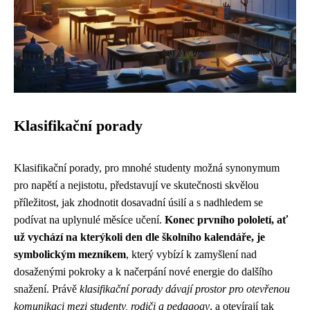
Klasifikační porady
Klasifikační porady, pro mnohé studenty možná synonymum
pro napětí a nejistotu, představují ve skutečnosti skvělou
příležitost, jak zhodnotit dosavadní úsilí a s nadhledem se
podívat na uplynulé měsíce učení.
Konec prvního pololetí, ať
už vychází na kterýkoli den dle školního kalendáře, je
symbolickým mezníkem
, který vybízí k zamyšlení nad
dosaženými pokroky a k načerpání nové energie do dalšího
snažení. Právě
klasifikační porady dávají prostor pro otevřenou
komunikaci mezi studenty, rodiči a pedagogy
, a otevírají tak