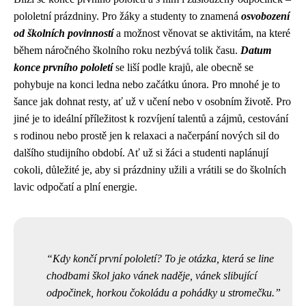
pololetní prázdniny. Pro žáky a studenty to znamená
osvobození
od školních povinností
a možnost věnovat se aktivitám, na které
během náročného školního roku nezbývá tolik času.
Datum
konce prvního pololetí
se liší podle krajů, ale obecně se
pohybuje na konci ledna nebo začátku února. Pro mnohé je to
šance jak dohnat resty, ať už v učení nebo v osobním životě. Pro
jiné je to ideální příležitost k rozvíjení talentů a zájmů, cestování
s rodinou nebo prostě jen k relaxaci a načerpání nových sil do
dalšího studijního období. Ať už si žáci a studenti naplánují
cokoli, důležité je, aby si prázdniny užili a vrátili se do školních
lavic odpočatí a plní energie.
Kdy končí první pololetí? To je otázka, která se line
chodbami škol jako vánek naděje, vánek slibující
odpočinek, horkou čokoládu a pohádky u stromečku.