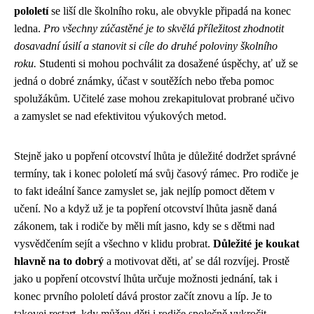
pololetí
se liší dle školního roku, ale obvykle připadá na konec
ledna.
Pro všechny zúčastěné je to skvělá příležitost zhodnotit
dosavadní úsilí a stanovit si cíle do druhé poloviny školního
roku.
Studenti si mohou pochválit za dosažené úspěchy, ať už se
jedná o dobré známky, účast v soutěžích nebo třeba pomoc
spolužákům. Učitelé zase mohou zrekapitulovat probrané učivo
a zamyslet se nad efektivitou výukových metod.
Stejně jako u
popření otcovství lhůta
je důležité dodržet správné
termíny, tak i konec pololetí má svůj časový rámec. Pro rodiče je
to fakt ideální šance zamyslet se, jak nejlíp pomoct dětem v
učení. No a když už je ta popření otcovství lhůta jasně daná
zákonem, tak i rodiče by měli mít jasno, kdy se s dětmi nad
vysvědčením sejít a všechno v klidu probrat.
Důležité je koukat
hlavně na to dobrý
a motivovat děti, ať se dál rozvíjej. Prostě
jako u popření otcovství lhůta určuje možnosti jednání, tak i
konec prvního pololetí dává prostor začít znovu a líp. Je to
takovej restart, kdy můžou děti i rodiče společně vykročit