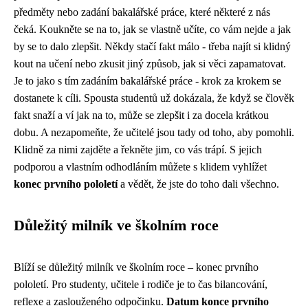
předměty nebo zadání bakalářské práce, které některé z nás
čeká. Koukněte se na to, jak se vlastně učíte, co vám nejde a jak
by se to dalo zlepšit. Někdy stačí fakt málo - třeba najít si klidný
kout na učení nebo zkusit jiný způsob, jak si věci zapamatovat.
Je to jako s tím zadáním bakalářské práce - krok za krokem se
dostanete k cíli. Spousta studentů už dokázala, že když se člověk
fakt snaží a ví jak na to, může se zlepšit i za docela krátkou
dobu. A nezapomeňte, že učitelé jsou tady od toho, aby pomohli.
Klidně za nimi zajděte a řekněte jim, co vás trápí. S jejich
podporou a vlastním odhodláním můžete s klidem vyhlížet
konec prvního pololetí
a vědět, že jste do toho dali všechno.
Důležitý milník ve školním roce
Blíží se důležitý milník ve školním roce – konec prvního
pololetí. Pro studenty, učitele i rodiče je to čas bilancování,
reflexe a zaslouženého odpočinku.
Datum konce prvního