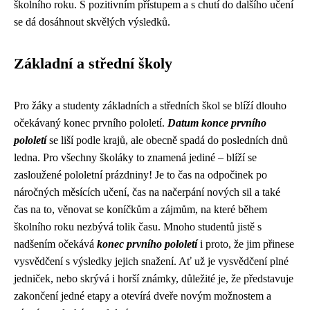
školního roku. S pozitivním přístupem a s chutí do dalšího učení
se dá dosáhnout skvělých výsledků.
Základní a střední školy
Pro žáky a studenty základních a středních škol se blíží dlouho
očekávaný konec prvního pololetí.
Datum konce prvního
pololetí
se liší podle krajů, ale obecně spadá do posledních dnů
ledna. Pro všechny školáky to znamená jediné – blíží se
zasloužené pololetní prázdniny! Je to čas na odpočinek po
náročných měsících učení, čas na načerpání nových sil a také
čas na to, věnovat se koníčkům a zájmům, na které během
školního roku nezbývá tolik času. Mnoho studentů jistě s
nadšením očekává
konec prvního pololetí
i proto, že jim přinese
vysvědčení s výsledky jejich snažení. Ať už je vysvědčení plné
jedniček, nebo skrývá i horší známky, důležité je, že představuje
zakončení jedné etapy a otevírá dveře novým možnostem a