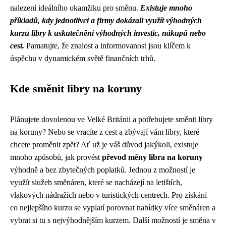
nalezení ideálního okamžiku pro směnu.
Existuje mnoho
příkladů, kdy jednotlivci a firmy dokázali využít výhodných
kurzů libry k uskutečnění výhodných investic, nákupů nebo
cest.
Pamatujte, že znalost a informovanost jsou klíčem k
úspěchu v dynamickém světě finančních trhů.
Kde směnit libry na koruny
Plánujete dovolenou ve Velké Británii a potřebujete směnit libry
na koruny? Nebo se vracíte z cest a zbývají vám libry, které
chcete proměnit zpět? Ať už je váš důvod jakýkoli, existuje
mnoho způsobů, jak provést
převod měny libra na koruny
výhodně a bez zbytečných poplatků. Jednou z možností je
využít služeb směnáren, které se nacházejí na letištích,
vlakových nádražích nebo v turistických centrech. Pro získání
co nejlepšího kurzu se vyplatí porovnat nabídky více směnáren a
vybrat si tu s nejvýhodnějším kurzem. Další možností je směna v