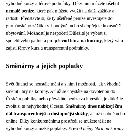
výhodné kurzy a férové podmínky. Díky nim můžete
ušetřit
nemalé peníze
, které pak můžete využít na další zážitky a
radosti. Představte si, že ty ušetřené peníze investujete do
gurmánského zážitku v Londýně, nebo si dopřejete luxusnější
ubytování. Možností je nespočet! Důležité je vybrat si
spolehlivého partnera pro
převod libra na koruny
, který vám
zajistí férový kurz a transparentní podmínky.
Směnárny a jejich poplatky
Svět financí se neustále mění a s ním i možnosti, jak výhodně
směnit libry na koruny. Ať už se chystáte na dovolenou do
České republiky, nebo převádíte peníze za investici, je důležité
zvolit si tu nejvýhodnější cestu.
Směnárny dnes nabízejí čím
dál transparentnější a dostupnější služby
, ať už osobně nebo
online. Díky konkurenčnímu prostředí se můžete těšit na
výhodné kurzy a nízké poplatky.
Převod měny libra na koruny