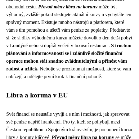
obchodní cestu.
Převod měny libra na koruny
může být
výhodný, zvláště pokud sledujete aktuální kurzy a vychytáte ten
správný moment. Existuje mnoho nástrojů a platforem, které
vám s tím pomohou a ušetří vám peníze za poplatky. Představte
si, že si díky výhodnému kurzu můžete dovolit o den delší pobyt
v Londýně nebo si dopřát večeři v luxusní restauraci.
S trochou
plánování a informovanosti se i zdánlivě složité finanční
operace mohou stát snadno zvládnutelnými a přinést vám
radost a užitek.
Nebojte se prozkoumat možnosti, které se vám
nabízejí, a udělejte první krok k finanční pohodě.
Libra a koruna v EU
Svět financí se neustále vyvíjí a s ním i možnosti, jak spravovat
své peníze napříč hranicemi. Pro ty, kteří se pohybují mezi
Českou republikou a Spojeným královstvím, je pochopení kurzu
libry a koruny klíčové.
Převod měny libra na koruny
se může