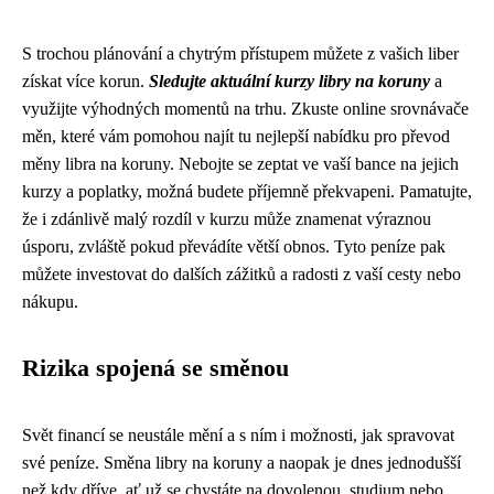
S trochou plánování a chytrým přístupem můžete z vašich liber
získat více korun.
Sledujte aktuální kurzy libry na koruny
a
využijte výhodných momentů na trhu. Zkuste online srovnávače
měn, které vám pomohou najít tu nejlepší nabídku pro převod
měny libra na koruny. Nebojte se zeptat ve vaší bance na jejich
kurzy a poplatky, možná budete příjemně překvapeni. Pamatujte,
že i zdánlivě malý rozdíl v kurzu může znamenat výraznou
úsporu, zvláště pokud převádíte větší obnos. Tyto peníze pak
můžete investovat do dalších zážitků a radosti z vaší cesty nebo
nákupu.
Rizika spojená se směnou
Svět financí se neustále mění a s ním i možnosti, jak spravovat
své peníze. Směna libry na koruny a naopak je dnes jednodušší
než kdy dříve, ať už se chystáte na dovolenou, studium nebo