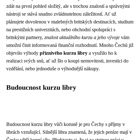
zdát na první pohled složitý, ale s trochou znalostí a správnými
nástroji se stává snadno zvládnutelnou záležitostí. Ať už
plánujete dovolenou v malebných britských destinacích, studium
na prestižních univerzitách, nebo obchodní spolupráci s
britskými partnery,
znalost aktuálního kurzu a jeho vývoje
vám
umožní činit informovaná finanční rozhodnutí. Mnoho Čechů již
objevilo výhody
příznivého kurzu libry
a využilo ho k
realizaci svých snů, ať už šlo o koupi nemovitosti, investici do
vzdělání, nebo jednoduše o výhodnější nákupy.
Budoucnost kurzu libry
Budoucnost kurzu libry vůči koruně je pro Čechy s příjmy v
librách vzrušující. Silnější libra znamená, že jejich peníze mají v
Česku větší kupní sílu. Představte si, že si za stejnou práci v