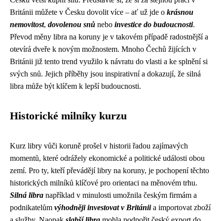
Británii můžete v Česku dovolit více – ať už jde o
krásnou
nemovitost
,
dovolenou snů
nebo
investice do budoucnosti
.
Převod měny libra na koruny je v takovém případě radostnější a
otevírá dveře k novým možnostem. Mnoho Čechů žijících v
Británii již tento trend využilo k návratu do vlasti a ke splnění si
svých snů. Jejich příběhy jsou inspirativní a dokazují, že silná
libra může být klíčem k lepší budoucnosti.
Historické milníky kurzu
Kurz libry vůči koruně prošel v historii řadou zajímavých
momentů, které odrážely ekonomické a politické události obou
zemí. Pro ty, kteří převádějí libry na koruny, je pochopení těchto
historických milníků klíčové pro orientaci na měnovém trhu.
Silná libra
například v minulosti umožnila českým firmám a
podnikatelům
výhodněji investovat v Británii
a importovat zboží
a služby. Naopak
slabší libra
mohla podpořit český export do