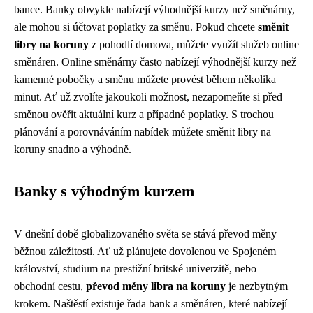
bance. Banky obvykle nabízejí výhodnější kurzy než směnárny,
ale mohou si účtovat poplatky za směnu. Pokud chcete
směnit
libry na koruny
z pohodlí domova, můžete využít služeb online
směnáren. Online směnárny často nabízejí výhodnější kurzy než
kamenné pobočky a směnu můžete provést během několika
minut. Ať už zvolíte jakoukoli možnost, nezapomeňte si před
směnou ověřit aktuální kurz a případné poplatky. S trochou
plánování a porovnáváním nabídek můžete směnit libry na
koruny snadno a výhodně.
Banky s výhodným kurzem
V dnešní době globalizovaného světa se stává převod měny
běžnou záležitostí. Ať už plánujete dovolenou ve Spojeném
království, studium na prestižní britské univerzitě, nebo
obchodní cestu,
převod měny libra na koruny
je nezbytným
krokem. Naštěstí existuje řada bank a směnáren, které nabízejí