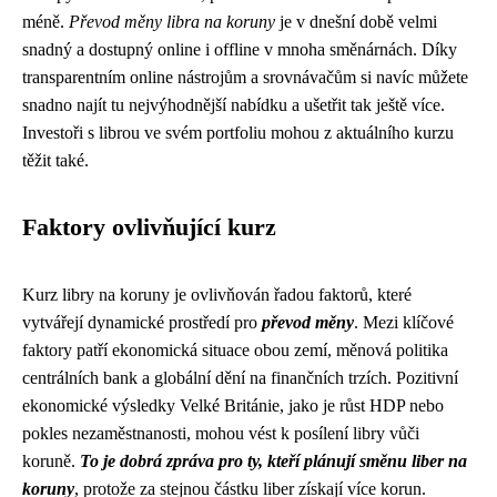
méně.
Převod měny libra na koruny
je v dnešní době velmi
snadný a dostupný online i offline v mnoha směnárnách. Díky
transparentním online nástrojům a srovnávačům si navíc můžete
snadno najít tu nejvýhodnější nabídku a ušetřit tak ještě více.
Investoři s librou ve svém portfoliu mohou z aktuálního kurzu
těžit také.
Faktory ovlivňující kurz
Kurz libry na koruny je ovlivňován řadou faktorů, které
vytvářejí dynamické prostředí pro
převod měny
. Mezi klíčové
faktory patří ekonomická situace obou zemí, měnová politika
centrálních bank a globální dění na finančních trzích. Pozitivní
ekonomické výsledky Velké Británie, jako je růst HDP nebo
pokles nezaměstnanosti, mohou vést k posílení libry vůči
koruně.
To je dobrá zpráva pro ty, kteří plánují směnu liber na
koruny
, protože za stejnou částku liber získají více korun.