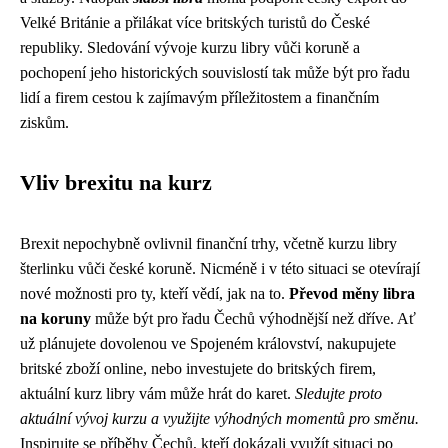
Velké Británie a přilákat více britských turistů do České
republiky. Sledování vývoje kurzu libry vůči koruně a
pochopení jeho historických souvislostí tak může být pro řadu
lidí a firem cestou k zajímavým příležitostem a finančním
ziskům.
Vliv brexitu na kurz
Brexit nepochybně ovlivnil finanční trhy, včetně kurzu libry
šterlinku vůči české koruně. Nicméně i v této situaci se otevírají
nové možnosti pro ty, kteří vědí, jak na to.
Převod měny libra
na koruny
může být pro řadu Čechů výhodnější než dříve. Ať
už plánujete dovolenou ve Spojeném království, nakupujete
britské zboží online, nebo investujete do britských firem,
aktuální kurz libry vám může hrát do karet.
Sledujte proto
aktuální vývoj kurzu a využijte výhodných momentů pro směnu.
Inspirujte se příběhy Čechů, kteří dokázali využít situaci po