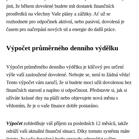
jisti, že během dovolené budete mít dostatek finančních
prostředků na všechny Vaše plány a zážitky. Ať už se
rozhodnete pro odpočinek aktivní, nebo pasivní, dovolená je
časem pro načerpání nových sil a energie do další práce.
Výpočet průměrného denního výdělku
Výpočet průměrného denního výdělku je klíčový pro určení
výše vaší zasloužené dovolené. Nebojte se, není to žádná věda!
Tento výpočet vám zaručí, že si budete moci užít dovolenou bez
finančních starostí a naplno si odpočinout. Představte si, jak si
užíváte krásné dny na pláži nebo objevujete nová města s
vědomím, že je o vaše finance dobře postaráno.
Výpočet
zohledňuje váš příjem za posledních 12 měsíců, takže
odráží vaši aktuální finanční situaci. Díky tomuto systému máte
jistotu, že vaše dovolená bude opravdu odpovídat vašim