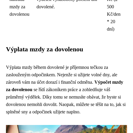
mzdy za
dovolené.
500
dovolenou
Kč/den
* 20
dní)
Výplata mzdy za dovolenou
Výplata mzdy během dovolené je příjemnou tečkou za
zaslouženým odpočinkem. Nejenže si užijete volné dny, ale
zároveň vám na účet dorazí i finanční odměna.
Výpočet mzdy
za dovolenou
se řídí zákoníkem práce a zohledňuje váš
průměrný výdělek. Díky tomu se nemusíte obávat, že byste si
dovolenou nemohli dovolit. Naopak, můžete se těšit na to, jak si
splněné sny a odpočinek užijete naplno.