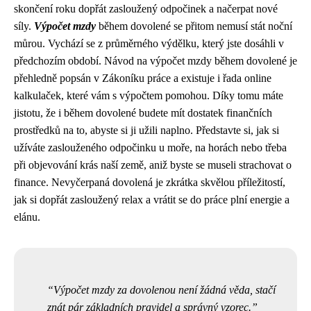
skončení roku dopřát zasloužený odpočinek a načerpat nové
síly.
Výpočet mzdy
během dovolené se přitom nemusí stát noční
můrou. Vychází se z průměrného výdělku, který jste dosáhli v
předchozím období. Návod na výpočet mzdy během dovolené je
přehledně popsán v Zákoníku práce a existuje i řada online
kalkulaček, které vám s výpočtem pomohou. Díky tomu máte
jistotu, že i během dovolené budete mít dostatek finančních
prostředků na to, abyste si ji užili naplno. Představte si, jak si
užíváte zaslouženého odpočinku u moře, na horách nebo třeba
při objevování krás naší země, aniž byste se museli strachovat o
finance. Nevyčerpaná dovolená je zkrátka skvělou příležitostí,
jak si dopřát zasloužený relax a vrátit se do práce plní energie a
elánu.
Výpočet mzdy za dovolenou není žádná věda, stačí
znát pár základních pravidel a správný vzorec.