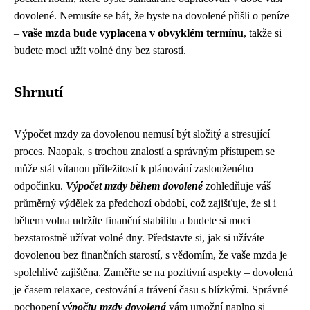
dovolené. Nemusíte se bát, že byste na dovolené přišli o peníze
–
vaše mzda bude vyplacena v obvyklém termínu
, takže si
budete moci užít volné dny bez starostí.
Shrnutí
Výpočet mzdy za dovolenou nemusí být složitý a stresující
proces. Naopak, s trochou znalostí a správným přístupem se
může stát vítanou příležitostí k plánování zaslouženého
odpočinku.
Výpočet mzdy během dovolené
zohledňuje váš
průměrný výdělek za předchozí období, což zajišťuje, že si i
během volna udržíte finanční stabilitu a budete si moci
bezstarostně užívat volné dny. Představte si, jak si užíváte
dovolenou bez finančních starostí, s vědomím, že vaše mzda je
spolehlivě zajištěna. Zaměřte se na pozitivní aspekty – dovolená
je časem relaxace, cestování a trávení času s blízkými. Správné
pochopení
výpočtu mzdy dovolená
vám umožní naplno si