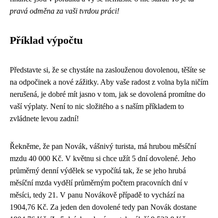
pravá odměna za vaši tvrdou práci!
Příklad výpočtu
Představte si, že se chystáte na zaslouženou dovolenou, těšíte se
na odpočinek a nové zážitky. Aby vaše radost z volna byla ničím
nerušená, je dobré mít jasno v tom, jak se dovolená promítne do
vaší výplaty. Není to nic složitého a s naším příkladem to
zvládnete levou zadní!
Řekněme, že pan Novák, vášnivý turista, má hrubou měsíční
mzdu 40 000 Kč. V květnu si chce užít 5 dní dovolené. Jeho
průměrný denní výdělek se vypočítá tak, že se jeho hrubá
měsíční mzda vydělí průměrným počtem pracovních dní v
měsíci, tedy 21. V panu Novákově případě to vychází na
1904,76 Kč. Za jeden den dovolené tedy pan Novák dostane