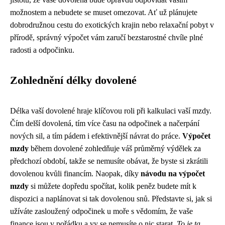
možnostem a nebudete se muset omezovat. Ať už plánujete
dobrodružnou cestu do exotických krajin nebo relaxační pobyt v
přírodě, správný výpočet vám zaručí bezstarostné chvíle plné
radosti a odpočinku.
Zohlednění délky dovolené
Délka vaší dovolené hraje klíčovou roli při kalkulaci vaší mzdy.
Čím delší dovolená, tím více času na odpočinek a načerpání
nových sil, a tím pádem i efektivnější návrat do práce.
Výpočet
mzdy
během dovolené zohledňuje váš průměrný výdělek za
předchozí období, takže se nemusíte obávat, že byste si zkrátili
dovolenou kvůli financím. Naopak, díky
návodu na výpočet
mzdy
si můžete dopředu spočítat, kolik peněz budete mít k
dispozici a naplánovat si tak dovolenou snů. Představte si, jak si
užíváte zasloužený odpočinek u moře s vědomím, že vaše
finance jsou v pořádku a vy se nemusíte o nic starat.
To je ta