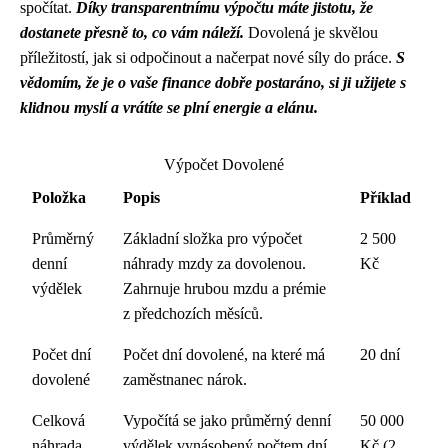
spočítat.
Díky transparentnímu výpočtu máte jistotu, že
dostanete přesně to, co vám náleží.
Dovolená je skvělou
příležitostí, jak si odpočinout a načerpat nové síly do práce.
S
vědomím, že je o vaše finance dobře postaráno, si ji užijete s
klidnou myslí a vrátíte se plní energie a elánu.
Výpočet Dovolené
Položka
Popis
Příklad
Průměrný
Základní složka pro výpočet
2 500
denní
náhrady mzdy za dovolenou.
Kč
výdělek
Zahrnuje hrubou mzdu a prémie
z předchozích měsíců.
Počet dní
Počet dní dovolené, na které má
20 dní
dovolené
zaměstnanec nárok.
Celková
Vypočítá se jako průměrný denní
50 000
náhrada
výdělek vynásobený počtem dní
Kč (2