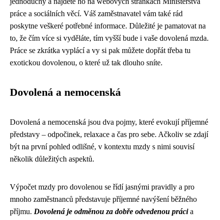
jednoduchý a najdete ho na webových stránkách Ministerstva
práce a sociálních věcí. Váš zaměstnavatel vám také rád
poskytne veškeré potřebné informace. Důležité je pamatovat na
to, že čím více si vyděláte, tím vyšší bude i vaše dovolená mzda.
Práce se zkrátka vyplácí a vy si pak můžete dopřát třeba tu
exotickou dovolenou, o které už tak dlouho sníte.
Dovolená a nemocenská
Dovolená a nemocenská jsou dva pojmy, které evokují příjemné
představy – odpočinek, relaxace a čas pro sebe. Ačkoliv se zdají
být na první pohled odlišné, v kontextu mzdy s nimi souvisí
několik důležitých aspektů.
Výpočet mzdy pro dovolenou se řídí jasnými pravidly a pro
mnoho zaměstnanců představuje příjemné navýšení běžného
příjmu.
Dovolená je odměnou za dobře odvedenou práci
a