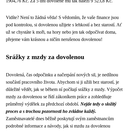
1904,76 Kč. Za 5 dní dovolené mu tak náleží 9 523,8 Kč.
Vidíte? Není to žádná věda! S vědomím, že vaše finance jsou
pod kontrolou, si dovolenou užijete s lehkostí a bez starostí. Ať
už se chystáte k moři, na hory nebo jen tak odpočívat doma,
přejeme vám krásnou a ničím nerušenou dovolenou!
Srážky z mzdy za dovolenou
Dovolená, čas odpočinku a načerpání nových sil, je nedílnou
součástí pracovního života. Abychom si ji užili bez starostí, je
důležité vědět, jak se během ní počítají srážky z mzdy. Výpočet
mzdy za dovolenou se řídí zákoníkem práce a zohledňuje
průměrný výdělek za předchozí období.
Nejde tedy o složitý
proces a s trochou pozornosti ho zvládne každý.
Zaměstnavatelé dnes běžně poskytují svým zaměstnancům
podrobné informace a návody, jak si mzdu za dovolenou