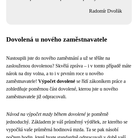
Radomír Dvořák
Dovolená u nového zaměstnavatele
Nastoupili jste do nového zaměstnání a už se těšíte na
zaslouženou dovolenou? Skvělá zpráva – i v tomto případě máte
nárok na dny volna, a to i v prvním roce u nového
zaměstnavatele!
Výpočet dovolené
se řídí zákoníkem práce a
zohledňuje poměrnou část dovolené, kterou jste u nového
zaměstnavatele již odpracovali.
Návod na výpočet mzdy během dovolené
je poměrně
jednoduchý. Základem je váš průměrný výdělek, ze kterého se
vypočítá vaše průměrná hodinová mzda. Ta se pak násobí
počtem hodin, které byste standardně odpracovali v době vaší