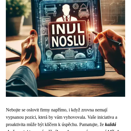
Nebojte se oslovit firmy napřímo, i když zrovna nemají
vypsanou pozici, která by vám vyhovovala. Vaše iniciativa a
proaktivita může být klíčem k úspěchu. Pamatujte, že
každá