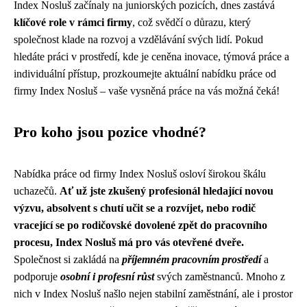
Index Nosluš začínaly na juniorských pozicích, dnes zastává
klíčové role v rámci firmy
, což svědčí o důrazu, který
společnost klade na rozvoj a vzdělávání svých lidí. Pokud
hledáte práci v prostředí, kde je ceněna inovace, týmová práce a
individuální přístup, prozkoumejte aktuální nabídku práce od
firmy Index Nosluš – vaše vysněná práce na vás možná čeká!
Pro koho jsou pozice vhodné?
Nabídka práce od firmy Index Nosluš osloví širokou škálu
uchazečů.
Ať už jste zkušený profesionál hledající novou
výzvu, absolvent s chutí učit se a rozvíjet, nebo rodič
vracející se po rodičovské dovolené zpět do pracovního
procesu, Index Nosluš má pro vás otevřené dveře.
Společnost si zakládá na
příjemném pracovním prostředí
a
podporuje
osobní i profesní růst
svých zaměstnanců. Mnoho z
nich v Index Nosluš našlo nejen stabilní zaměstnání, ale i prostor