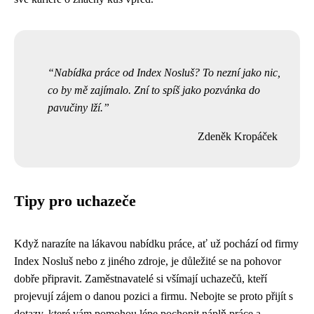
Nabídka práce od Index Nosluš? To nezní jako nic,
co by mě zajímalo. Zní to spíš jako pozvánka do
pavučiny lží.
Zdeněk Kropáček
Tipy pro uchazeče
Když narazíte na lákavou nabídku práce, ať už pochází od firmy
Index Nosluš nebo z jiného zdroje, je důležité se na pohovor
dobře připravit. Zaměstnavatelé si všímají uchazečů, kteří
projevují zájem o danou pozici a firmu. Nebojte se proto přijít s
dotazy, které vám pomohou lépe pochopit náplň práce a