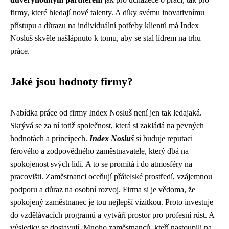
firmy, které hledají nové talenty. A díky svému inovativnímu
přístupu a důrazu na individuální potřeby klientů má Index
Nosluš skvěle našlápnuto k tomu, aby se stal lídrem na trhu
práce.
Jaké jsou hodnoty firmy?
Nabídka práce od firmy Index Nosluš není jen tak ledajaká.
Skrývá se za ní totiž společnost, která si zakládá na pevných
hodnotách a principech.
Index Nosluš
si buduje reputaci
férového a zodpovědného zaměstnavatele, který dbá na
spokojenost svých lidí. A to se promítá i do atmosféry na
pracovišti. Zaměstnanci oceňují přátelské prostředí, vzájemnou
podporu a důraz na osobní rozvoj. Firma si je vědoma, že
spokojený zaměstnanec je tou nejlepší vizitkou. Proto investuje
do vzdělávacích programů a vytváří prostor pro profesní růst. A
výsledky se dostavují. Mnoho zaměstnanců, kteří nastoupili na