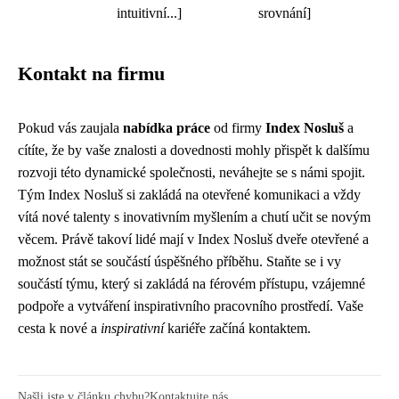
intuitivní...]
srovnání]
Kontakt na firmu
Pokud vás zaujala
nabídka práce
od firmy
Index Nosluš
a
cítíte, že by vaše znalosti a dovednosti mohly přispět k dalšímu
rozvoji této dynamické společnosti, neváhejte se s námi spojit.
Tým Index Nosluš si zakládá na otevřené komunikaci a vždy
vítá nové talenty s inovativním myšlením a chutí učit se novým
věcem. Právě takoví lidé mají v Index Nosluš dveře otevřené a
možnost stát se součástí úspěšného příběhu. Staňte se i vy
součástí týmu, který si zakládá na férovém přístupu, vzájemné
podpoře a vytváření inspirativního pracovního prostředí. Vaše
cesta k nové a
inspirativní
kariéře začíná kontaktem.
Našli jste v článku chybu?
Kontaktujte nás