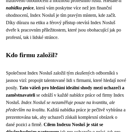
mzdového ohodnocení a možností profesního růstu. Hledáte-li
nabídku práce
, která vám poskytne více než jen finanční
ohodnocení, Index Nosluš je tím pravým místem, kde začít.
Díky důrazu na etiku a férový přístup otevírá Index Nosluš
dveře k pracovním příležitostem, které jsou obohacující jak po
profesní, tak i lidské stránce.
Kdo firmu založil?
Společnost Index Nosluš založil tým zkušených odborníků s
jasnou vizí: propojit talentované lidi s firmami, které hledají nové
posily.
Tato vášeň pro hledání ideální shody mezi uchazeči a
zaměstnavateli
se odráží v každé nabídce práce od firmy Index
Nosluš.
Index Nosluš se nezaměřuje pouze na kvantitu, ale
především na kvalitu.
Každá nabídka práce je pečlivě vybírána a
prezentována tak, aby uchazeči získali komplexní obrázek o
dané pozici a firmě.
Cílem Indexu Nosluš je stát se
důvěryhodným partnerem
jak pro uchazeče o práci, tak pro