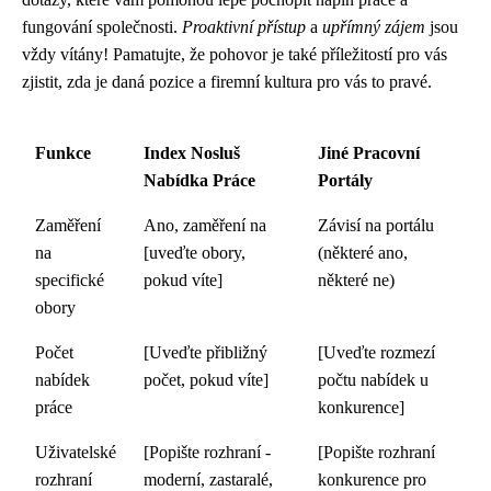
fungování společnosti.
Proaktivní přístup
a
upřímný zájem
jsou
vždy vítány! Pamatujte, že pohovor je také příležitostí pro vás
zjistit, zda je daná pozice a firemní kultura pro vás to pravé.
Funkce
Index Nosluš
Jiné Pracovní
Nabídka Práce
Portály
Zaměření
Ano, zaměření na
Závisí na portálu
na
[uveďte obory,
(některé ano,
specifické
pokud víte]
některé ne)
obory
Počet
[Uveďte přibližný
[Uveďte rozmezí
nabídek
počet, pokud víte]
počtu nabídek u
práce
konkurence]
Uživatelské
[Popište rozhraní -
[Popište rozhraní
rozhraní
moderní, zastaralé,
konkurence pro