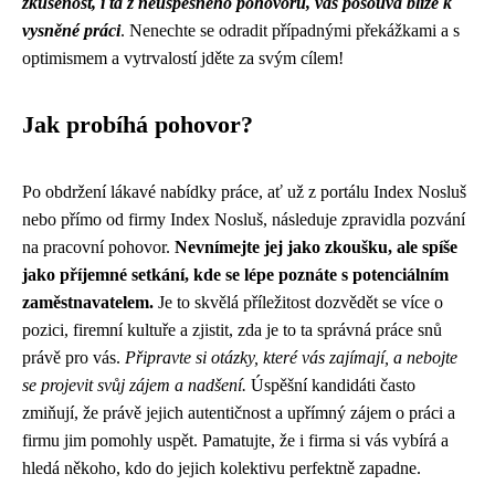
zkušenost, i ta z neúspěšného pohovoru, vás posouvá blíže k
vysněné práci
. Nenechte se odradit případnými překážkami a s
optimismem a vytrvalostí jděte za svým cílem!
Jak probíhá pohovor?
Po obdržení lákavé nabídky práce, ať už z portálu Index Nosluš
nebo přímo od firmy Index Nosluš, následuje zpravidla pozvání
na pracovní pohovor.
Nevnímejte jej jako zkoušku, ale spíše
jako příjemné setkání, kde se lépe poznáte s potenciálním
zaměstnavatelem.
Je to skvělá příležitost dozvědět se více o
pozici, firemní kultuře a zjistit, zda je to ta správná práce snů
právě pro vás.
Připravte si otázky, které vás zajímají, a nebojte
se projevit svůj zájem a nadšení.
Úspěšní kandidáti často
zmiňují, že právě jejich autentičnost a upřímný zájem o práci a
firmu jim pomohly uspět. Pamatujte, že i firma si vás vybírá a
hledá někoho, kdo do jejich kolektivu perfektně zapadne.