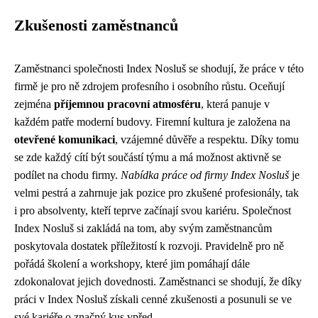
Zkušenosti zaměstnanců
Zaměstnanci společnosti Index Nosluš se shodují, že práce v této
firmě je pro ně zdrojem profesního i osobního růstu. Oceňují
zejména
příjemnou pracovní atmosféru
, která panuje v
každém patře moderní budovy. Firemní kultura je založena na
otevřené komunikaci
, vzájemné důvěře a respektu. Díky tomu
se zde každý cítí být součástí týmu a má možnost aktivně se
podílet na chodu firmy.
Nabídka práce od firmy Index Nosluš
je
velmi pestrá a zahrnuje jak pozice pro zkušené profesionály, tak
i pro absolventy, kteří teprve začínají svou kariéru. Společnost
Index Nosluš si zakládá na tom, aby svým zaměstnancům
poskytovala dostatek příležitostí k rozvoji. Pravidelně pro ně
pořádá školení a workshopy, které jim pomáhají dále
zdokonalovat jejich dovednosti. Zaměstnanci se shodují, že díky
práci v Index Nosluš získali cenné zkušenosti a posunuli se ve
své kariéře o značný kus vpřed.