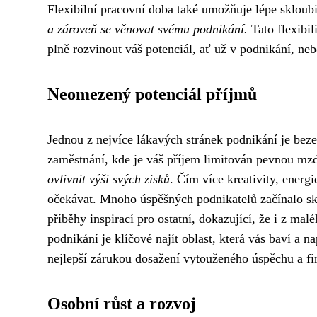
Flexibilní pracovní doba také umožňuje lépe skloubi
a zároveň se věnovat svému podnikání.
Tato flexibil
plně rozvinout váš potenciál, ať už v podnikání, neb
Neomezený potenciál příjmů
Jednou z nejvíce lákavých stránek podnikání je bez
zaměstnání, kde je váš příjem limitován pevnou m
ovlivnit výši svých zisků
. Čím více kreativity, energ
očekávat. Mnoho úspěšných podnikatelů začínalo skr
příběhy inspirací pro ostatní, dokazující, že i z m
podnikání je klíčové najít oblast, která vás baví a n
nejlepší zárukou dosažení vytouženého úspěchu a fin
Osobní růst a rozvoj