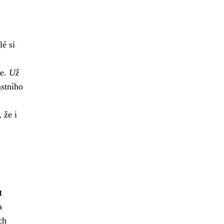
lé si
me.
Už
astního
 že i
t
a
ch