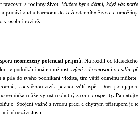
t pracovní a rodinný život.
Můžete být s dětmi, když vás potře
ita přináší klid a harmonii do každodenního života a umožňu
o v osobní rovině.
esporu
neomezený potenciál příjmů
. Na rozdíl od klasického
zdou, v podnikání máte možnost
svými schopnostmi a úsilím p
ie a píle do svého podnikání vložíte, tím větší odměnu můžete
omně, s odvážnou vizí a pevnou vůlí uspět. Dnes jsou jejich
alého semínka může vyrůst mohutný strom prosperity. Pamatujte
aplňuje. Spojení vášně s tvrdou prací a chytrým přístupem je t
anční nezávislosti.