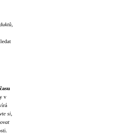
duktů,
ledat
času
y v
vírá
te si,
žovat
sti.