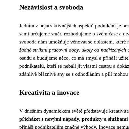
Nezávislost a svoboda
Jedním z nejatraktivnějších aspektů podnikání je b
sami určujeme směr, rozhodujeme o svém čase a utvá
svoboda nám umožňuje věnovat se oblastem, které ná
žádné striktní pracovní doby, úkoly od nadřízených 
osudu a budujeme něco, co má smysl a přináší užit
podnikatelů, kteří se nebáli jít vlastní cestou a doká
zdánlivě bláznivé sny se s odhodláním a pílí mohou s
Kreativita a inovace
V dnešním dynamickém světě představuje kreativita 
přicházet s novými nápady, produkty a službami
přináší podnikatelům značné výhody. Inovace nemus