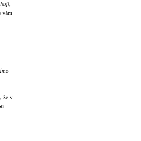
bují,
je vám
římo
, že v
ou