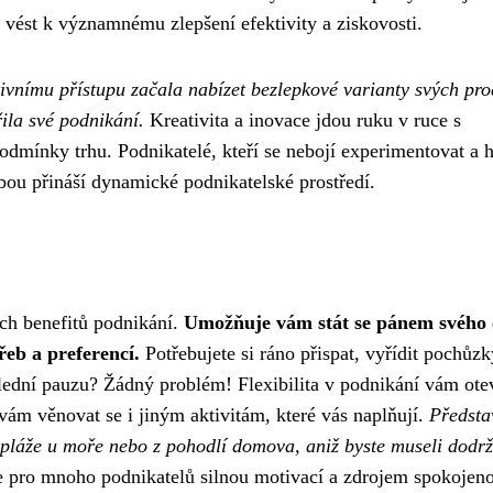
 vést k významnému zlepšení efektivity a ziskovosti.
ivnímu přístupu začala nabízet bezlepkové varianty svých pro
ila své podnikání.
Kreativita a inovace jdou ruku v ruce s
podmínky trhu. Podnikatelé, kteří se nebojí experimentovat a h
ebou přináší dynamické podnikatelské prostředí.
ích benefitů podnikání.
Umožňuje vám stát se pánem svého 
řeb a preferencí.
Potřebujete si ráno přispat, vyřídit pochůzk
olední pauzu? Žádný problém! Flexibilita v podnikání vám ote
ám věnovat se i jiným aktivitám, které vás naplňují.
Představ
 pláže u moře nebo z pohodlí domova, aniž byste museli dodr
e pro mnoho podnikatelů silnou motivací a zdrojem spokojeno