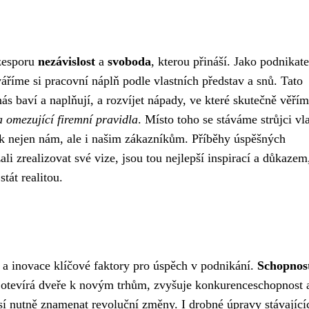
ezesporu
nezávislost
a
svoboda
, kterou přináší. Jako podnikate
říme si pracovní náplň podle vlastních představ a snů. Tato
s baví a naplňují, a rozvíjet nápady, ve které skutečně věří
a omezující firemní pravidla
. Místo toho se stáváme strůjci vl
ek nejen nám, ale i našim zákazníkům. Příběhy úspěšných
zali zrealizovat své vize, jsou tou nejlepší inspirací a důkazem,
tát realitou.
a inovace klíčové faktory pro úspěch v podnikání.
Schopnos
otevírá dveře k novým trhům, zvyšuje konkurenceschopnost 
í nutně znamenat revoluční změny. I drobné úpravy stávající