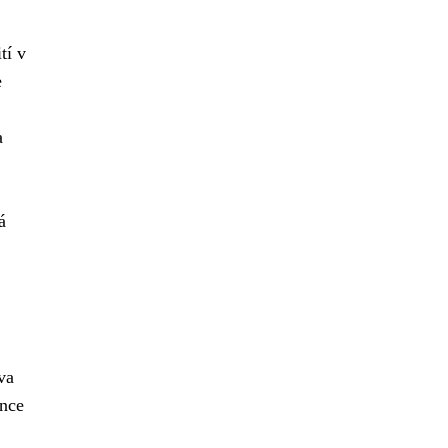
tí v
e
a
á
va
ince