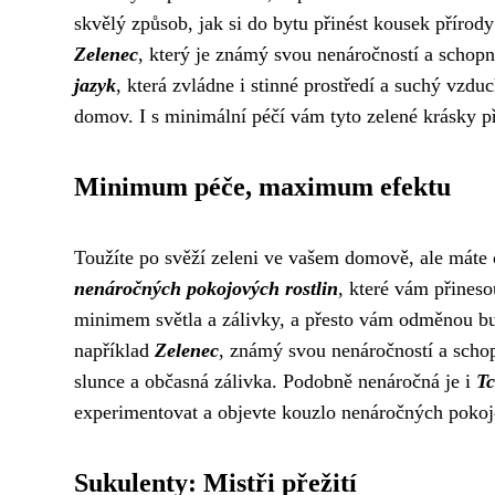
skvělý způsob, jak si do bytu přinést kousek přírody
Zelenec
, který je známý svou nenáročností a schopn
jazyk
, která zvládne i stinné prostředí a suchý vzdu
domov. I s minimální péčí vám tyto zelené krásky př
Minimum péče, maximum efektu
Toužíte po svěží zeleni ve vašem domově, ale máte 
nenáročných pokojových rostlin
, které vám přineso
minimem světla a zálivky, a přesto vám odměnou budo
například
Zelenec
, známý svou nenáročností a schop
slunce a občasná zálivka. Podobně nenáročná je i
Tc
experimentovat a objevte kouzlo nenáročných pokoj
Sukulenty: Mistři přežití