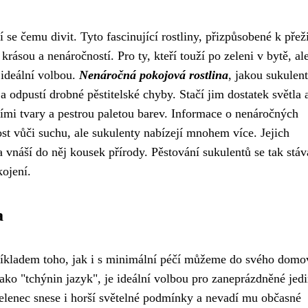
e čemu divit. Tyto fascinující rostliny, přizpůsobené k přeži
ásou a nenáročností. Pro ty, kteří touží po zeleni v bytě, al
 ideální volbou.
Nenáročná pokojová rostlina
, jakou sukulent
 odpustí drobné pěstitelské chyby. Stačí jim dostatek světla 
ími tvary a pestrou paletou barev. Informace o nenáročných
ost vůči suchu, ale sukulenty nabízejí mnohem více. Jejich
 vnáší do něj kousek přírody. Pěstování sukulentů se tak stáv
kojení.
a
příkladem toho, jak i s minimální péčí můžeme do svého domo
jako "tchýnin jazyk", je ideální volbou pro zaneprázdněné jed
 Zelenec snese i horší světelné podmínky a nevadí mu občasné