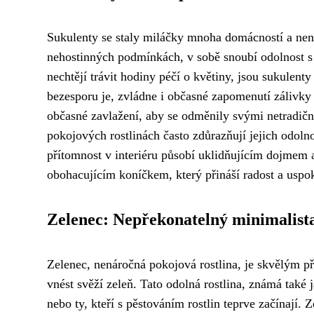
Sukulenty se staly miláčky mnoha domácností a není s
nehostinných podmínkách, v sobě snoubí odolnost s kr
nechtějí trávit hodiny péčí o květiny, jsou sukulenty
bezesporu je, zvládne i občasné zapomenutí zálivky a
občasné zavlažení, aby se odměnily svými netradičn
pokojových rostlinách často zdůrazňují jejich odoln
přítomnost v interiéru působí uklidňujícím dojmem a
obohacujícím koníčkem, který přináší radost a uspo
Zelenec: Nepřekonatelný minimalist
Zelenec, nenáročná pokojová rostlina, je skvělým 
vnést svěží zeleň. Tato odolná rostlina, známá také 
nebo ty, kteří s pěstováním rostlin teprve začínají.