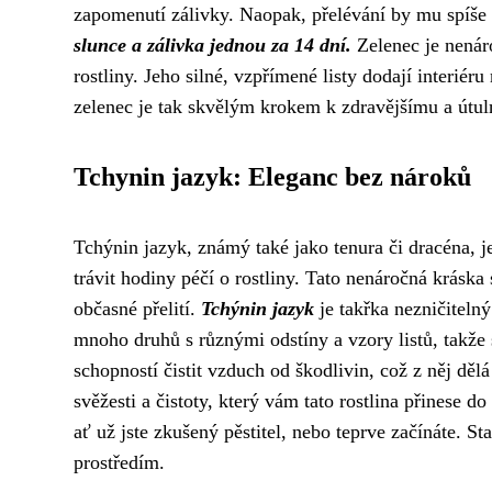
zapomenutí zálivky. Naopak, přelévání by mu spíše
slunce a zálivka jednou za 14 dní.
Zelenec je nenár
rostliny. Jeho silné, vzpřímené listy dodají interié
zelenec je tak skvělým krokem k zdravějšímu a útu
Tchynin jazyk: Eleganc bez nároků
Tchýnin jazyk, známý také jako tenura či dracéna, je 
trávit hodiny péčí o rostliny. Tato nenáročná kráska
občasné přelití.
Tchýnin jazyk
je takřka nezničiteln
mnoho druhů s různými odstíny a vzory listů, takže
schopností čistit vzduch od škodlivin, což z něj dělá 
svěžesti a čistoty, který vám tato rostlina přinese
ať už jste zkušený pěstitel, nebo teprve začínáte. 
prostředím.