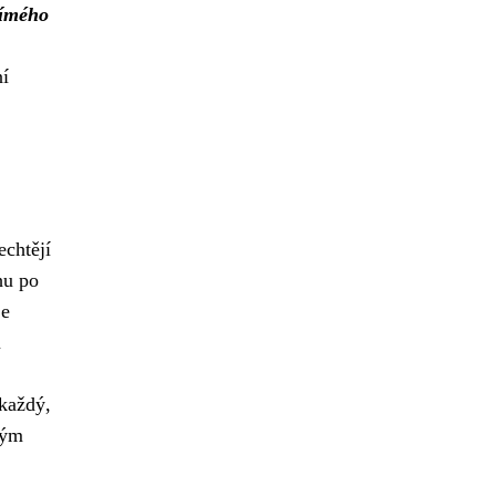
římého
ní
echtějí
hu po
je
u
každý,
vým