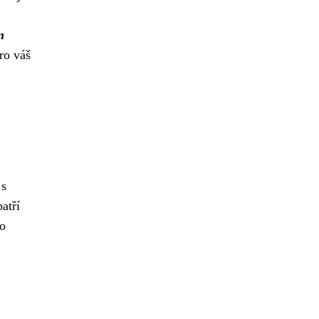
n
ro váš
 s
atří
ho