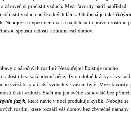
 a zároveň si pročistit vzduch. Mezi favority patří například
ostí čistit vzduch od škodných látek. Oblíbená je také
Tchýni
ch. Nebojte se experimentovat a najděte si tu pravou rostlinu p
inesou spoustu radosti a zútulní váš domov.
obavy z náročných rostlin? Nezoufejte! Existuje mnoho
u radost i bez každodenní péče. Tyto odolné krásky si vystačí
u svěží listy a čistší vzduch ve vašem bytě. Mezi favority p
ností čistit vzduch. Stačí mu jen světlé stanoviště bez přímé
hýnin jazyk
, která navíc v noci produkuje kyslík. Nebojte se
ových rostlin, které rozzáří váš domov bez zbytečné námahy.