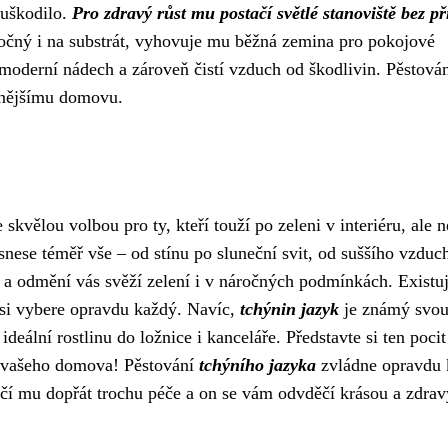
 uškodilo.
Pro zdravý růst mu postačí světlé stanoviště bez p
očný i na substrát, vyhovuje mu běžná zemina pro pokojové
ru moderní nádech a zároveň čistí vzduch od škodlivin. Pěstová
lnějšímu domovu.
skvělou volbou pro ty, kteří touží po zeleni v interiéru, ale n
 snese téměř vše – od stínu po sluneční svit, od suššího vzduc
ý a odmění vás svěží zelení i v náročných podmínkách. Existu
 si vybere opravdu každý. Navíc,
tchýnin jazyk
je známý svo
ideální rostlinu do ložnice i kanceláře. Představte si ten pocit
 do vašeho domova! Pěstování
tchýního jazyka
zvládne opravdu 
Stačí mu dopřát trochu péče a on se vám odvděčí krásou a zdra