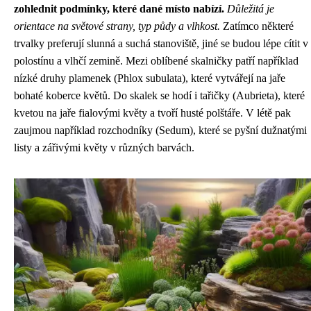
zohlednit podmínky, které dané místo nabízí.
Důležitá je
orientace na světové strany, typ půdy a vlhkost.
Zatímco některé
trvalky preferují slunná a suchá stanoviště, jiné se budou lépe cítit v
polostínu a vlhčí zemině. Mezi oblíbené skalničky patří například
nízké druhy plamenek (Phlox subulata), které vytvářejí na jaře
bohaté koberce květů. Do skalek se hodí i tařičky (Aubrieta), které
kvetou na jaře fialovými květy a tvoří husté polštáře. V létě pak
zaujmou například rozchodníky (Sedum), které se pyšní dužnatými
listy a zářivými květy v různých barvách.