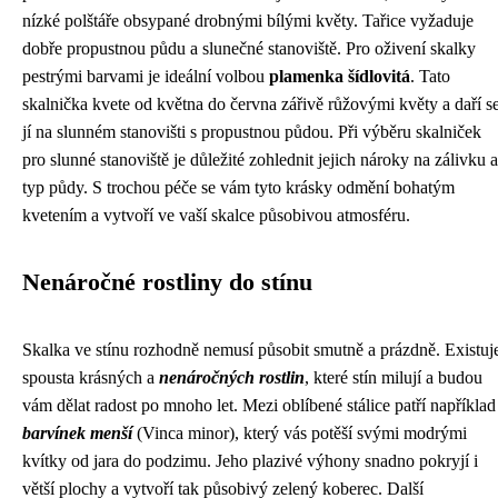
nízké polštáře obsypané drobnými bílými květy. Tařice vyžaduje
dobře propustnou půdu a slunečné stanoviště. Pro oživení skalky
pestrými barvami je ideální volbou
plamenka šídlovitá
. Tato
skalnička kvete od května do června zářivě růžovými květy a daří s
jí na slunném stanovišti s propustnou půdou. Při výběru skalniček
pro slunné stanoviště je důležité zohlednit jejich nároky na zálivku a
typ půdy. S trochou péče se vám tyto krásky odmění bohatým
kvetením a vytvoří ve vaší skalce působivou atmosféru.
Nenáročné rostliny do stínu
Skalka ve stínu rozhodně nemusí působit smutně a prázdně. Existuj
spousta krásných a
nenáročných rostlin
, které stín milují a budou
vám dělat radost po mnoho let. Mezi oblíbené stálice patří například
barvínek menší
(Vinca minor), který vás potěší svými modrými
kvítky od jara do podzimu. Jeho plazivé výhony snadno pokryjí i
větší plochy a vytvoří tak působivý zelený koberec. Další