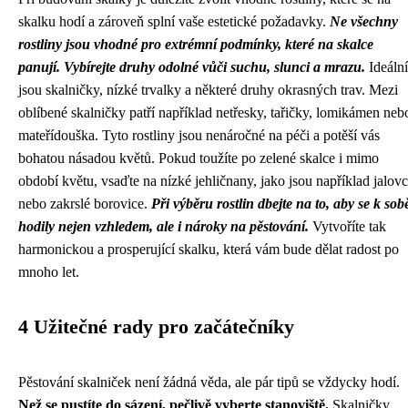
skalku hodí a zároveň splní vaše estetické požadavky.
Ne všechny
rostliny jsou vhodné pro extrémní podmínky, které na skalce
panují.
Vybírejte druhy odolné vůči suchu, slunci a mrazu.
Ideální
jsou skalničky, nízké trvalky a některé druhy okrasných trav. Mezi
oblíbené skalničky patří například netřesky, tařičky, lomikámen neb
mateřídouška. Tyto rostliny jsou nenáročné na péči a potěší vás
bohatou násadou květů. Pokud toužíte po zelené skalce i mimo
období květu, vsaďte na nízké jehličnany, jako jsou například jalov
nebo zakrslé borovice.
Při výběru rostlin dbejte na to, aby se k sob
hodily nejen vzhledem, ale i nároky na pěstování.
Vytvoříte tak
harmonickou a prosperující skalku, která vám bude dělat radost po
mnoho let.
4 Užitečné rady pro začátečníky
Pěstování skalniček není žádná věda, ale pár tipů se vždycky hodí.
Než se pustíte do sázení, pečlivě vyberte stanoviště.
Skalničky