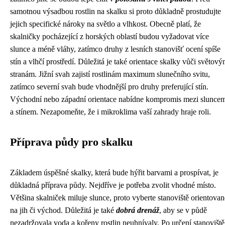
samotnou výsadbou rostlin na skalku si proto důkladně prostudujte
jejich specifické nároky na světlo a vlhkost. Obecně platí, že
skalničky pocházející z horských oblastí budou vyžadovat více
slunce a méně vláhy, zatímco druhy z lesních stanovišť ocení spíše
stín a vlhčí prostředí. Důležitá je také orientace skalky vůči světov
stranám. Jižní svah zajistí rostlinám maximum slunečního svitu,
zatímco severní svah bude vhodnější pro druhy preferující stín.
Východní nebo západní orientace nabídne kompromis mezi slunce
a stínem. Nezapomeňte, že i mikroklima vaší zahrady hraje roli.
Příprava půdy pro skalku
Základem úspěšné skalky, která bude hýřit barvami a prospívat, je
důkladná příprava půdy. Nejdříve je potřeba zvolit vhodné místo.
Většina skalniček miluje slunce, proto vyberte stanoviště orientovan
na jih či východ. Důležitá je také
dobrá drenáž
, aby se v půdě
nezadržovala voda a kořeny rostlin neuhnívaly. Po určení stanoviště