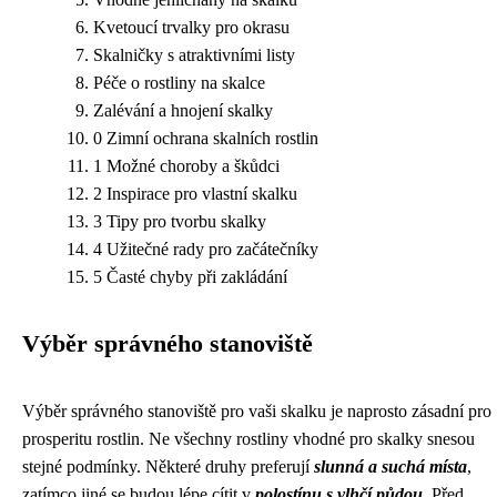
Kvetoucí trvalky pro okrasu
Skalničky s atraktivními listy
Péče o rostliny na skalce
Zalévání a hnojení skalky
0 Zimní ochrana skalních rostlin
1 Možné choroby a škůdci
2 Inspirace pro vlastní skalku
3 Tipy pro tvorbu skalky
4 Užitečné rady pro začátečníky
5 Časté chyby při zakládání
Výběr správného stanoviště
Výběr správného stanoviště pro vaši skalku je naprosto zásadní pro
prosperitu rostlin. Ne všechny rostliny vhodné pro skalky snesou
stejné podmínky. Některé druhy preferují
slunná a suchá místa
,
zatímco jiné se budou lépe cítit v
polostínu s vlhčí půdou
. Před