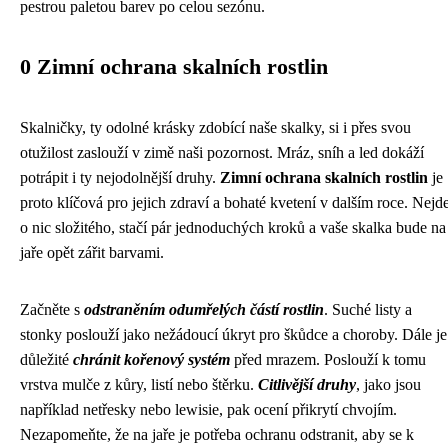
pestrou paletou barev po celou sezónu.
0 Zimní ochrana skalních rostlin
Skalničky, ty odolné krásky zdobící naše skalky, si i přes svou
otužilost zaslouží v zimě naši pozornost. Mráz, sníh a led dokáží
potrápit i ty nejodolnější druhy.
Zimní ochrana skalních rostlin
je
proto klíčová pro jejich zdraví a bohaté kvetení v dalším roce. Nejd
o nic složitého, stačí pár jednoduchých kroků a vaše skalka bude na
jaře opět zářit barvami.
Začněte s
odstraněním odumřelých částí rostlin
. Suché listy a
stonky poslouží jako nežádoucí úkryt pro škůdce a choroby. Dále je
důležité
chránit kořenový systém
před mrazem. Poslouží k tomu
vrstva mulče z kůry, listí nebo štěrku.
Citlivější druhy
, jako jsou
například netřesky nebo lewisie, pak ocení přikrytí chvojím.
Nezapomeňte, že na jaře je potřeba ochranu odstranit, aby se k