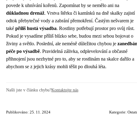
povede k uhnívání kořenů. Zapomínat by se nemělo ani na
důkladnou drenáž
. Vrstva štěrku či kamínků na dně skalky zajistí
odtok přebytečné vody a zabrání přemokření. Častým nešvarem je
také
příliš hustá výsadba
. Rostliny potřebují prostor pro svůj růst.
Pokud je vysadíme příliš blízko sebe, budou mezi sebou bojovat o
živiny a světlo. Poslední, ale neméně důležitou chybou je
zanedbán
péče po výsadbě
. Pravidelná zálivka, odplevelování a občasné
přihnojení jsou nezbytné pro to, aby se rostlinám na skalce dařilo a
abychom se z jejich krásy mohli těšit po dlouhá léta.
Našli jste v článku chybu?
Kontaktujte nás
Publikováno: 25. 11. 2024
Kategorie:
Ostat