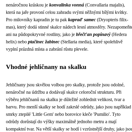
nenáročnou kráskou je
konvalinka vonná
(Convallaria majalis),
která na jaře provoní celou zahradu svými něžnými bílými kvítky.
Pro milovníky kapradin je tu pak
kapraď samec
(Dryopteris filix-
mas), který dodá stinné skalce nádech lesní atmosféry. Nezapomeňt
ani na půdopokryvné rostliny, jako je
břečťan popínavý
(Hedera
helix) nebo
ptačinec žabinec
(Stellaria media), které spolehlivě
vyplní prázdná místa a zabrání růstu plevele.
Vhodné jehličnany na skalku
Jehličnany jsou skvělou volbou pro skalky, protože jsou odolné,
nenáročné na údržbu a dodávají skalce celoroční strukturu. Při
výběru jehličnanů na skalku je důležité zohlednit velikost, tvar a
barvu. Pro menší skalky se hodí zakrslé odrůdy, jako jsou například
smrky ztepilé 'Little Gem' nebo borovice kleče 'Pumilio'. Tyto
odrůdy dorůstají do výšky maximálně jednoho metru a mají
kompaktní tvar. Na větší skalky se hodí i vzrůstnější druhy, jako jso