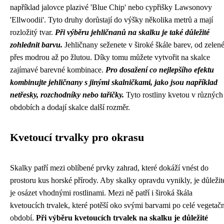
například jalovce plazivé 'Blue Chip' nebo cypřišky Lawsonovy
'Ellwoodii'. Tyto druhy dorůstají do výšky několika metrů a mají
rozložitý tvar.
Při výběru jehličnanů na skalku je také důležité
zohlednit barvu.
Jehličnany seženete v široké škále barev, od zelen
přes modrou až po žlutou. Díky tomu můžete vytvořit na skalce
zajímavé barevné kombinace.
Pro dosažení co nejlepšího efektu
kombinujte jehličnany s jinými skalničkami, jako jsou například
netřesky, rozchodníky nebo tařičky.
Tyto rostliny kvetou v různých
obdobích a dodají skalce další rozměr.
Kvetoucí trvalky pro okrasu
Skalky patří mezi oblíbené prvky zahrad, které dokáží vnést do
prostoru kus horské přírody. Aby skalky opravdu vynikly, je důležit
je osázet vhodnými rostlinami. Mezi ně patří i široká škála
kvetoucích trvalek, které potěší oko svými barvami po celé vegetačn
období.
Při výběru kvetoucích trvalek na skalku je důležité