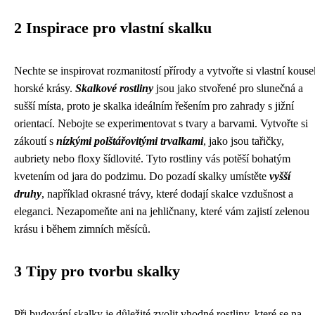
2 Inspirace pro vlastní skalku
Nechte se inspirovat rozmanitostí přírody a vytvořte si vlastní kouse
horské krásy.
Skalkové rostliny
jsou jako stvořené pro slunečná a
sušší místa, proto je skalka ideálním řešením pro zahrady s jižní
orientací. Nebojte se experimentovat s tvary a barvami. Vytvořte si
zákoutí s
nízkými polštářovitými trvalkami
, jako jsou tařičky,
aubriety nebo floxy šídlovité. Tyto rostliny vás potěší bohatým
kvetením od jara do podzimu. Do pozadí skalky umístěte
vyšší
druhy
, například okrasné trávy, které dodají skalce vzdušnost a
eleganci. Nezapomeňte ani na jehličnany, které vám zajistí zelenou
krásu i během zimních měsíců.
3 Tipy pro tvorbu skalky
Při budování skalky je důležité zvolit vhodné rostliny, které se na