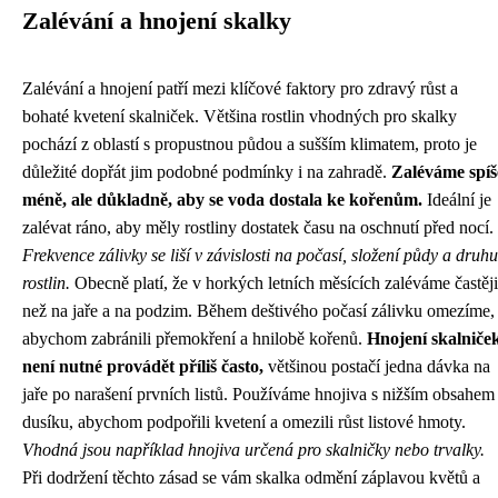
Zalévání a hnojení skalky
Zalévání a hnojení patří mezi klíčové faktory pro zdravý růst a
bohaté kvetení skalniček. Většina rostlin vhodných pro skalky
pochází z oblastí s propustnou půdou a sušším klimatem, proto je
důležité dopřát jim podobné podmínky i na zahradě.
Zaléváme spíš
méně, ale důkladně, aby se voda dostala ke kořenům.
Ideální je
zalévat ráno, aby měly rostliny dostatek času na oschnutí před nocí.
Frekvence zálivky se liší v závislosti na počasí, složení půdy a druhu
rostlin.
Obecně platí, že v horkých letních měsících zaléváme častěji
než na jaře a na podzim. Během deštivého počasí zálivku omezíme,
abychom zabránili přemokření a hnilobě kořenů.
Hnojení skalniče
není nutné provádět příliš často,
většinou postačí jedna dávka na
jaře po narašení prvních listů. Používáme hnojiva s nižším obsahem
dusíku, abychom podpořili kvetení a omezili růst listové hmoty.
Vhodná jsou například hnojiva určená pro skalničky nebo trvalky.
Při dodržení těchto zásad se vám skalka odmění záplavou květů a