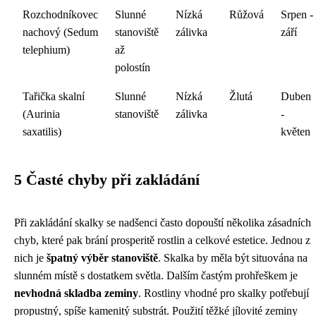
Rozchodníkovec
Slunné
Nízká
Růžová
Srpen -
nachový (Sedum
stanoviště
zálivka
září
telephium)
až
polostín
Tařička skalní
Slunné
Nízká
Žlutá
Duben
(Aurinia
stanoviště
zálivka
-
saxatilis)
květen
5 Časté chyby při zakládání
Při zakládání skalky se nadšenci často dopouští několika zásadních
chyb, které pak brání prosperitě rostlin a celkové estetice. Jednou z
nich je
špatný výběr stanoviště
. Skalka by měla být situována na
slunném místě s dostatkem světla. Dalším častým prohřeškem je
nevhodná skladba zeminy
. Rostliny vhodné pro skalky potřebují
propustný, spíše kamenitý substrát. Použití těžké jílovité zeminy