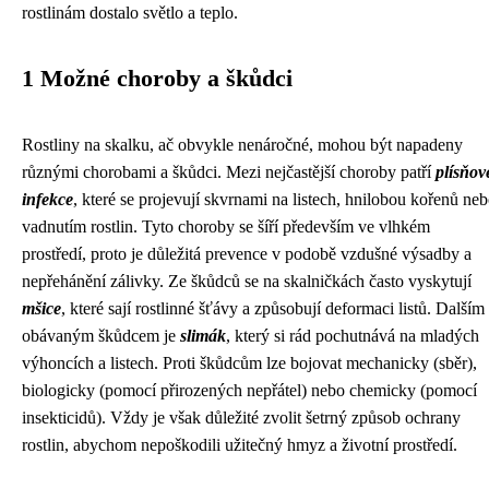
rostlinám dostalo světlo a teplo.
1 Možné choroby a škůdci
Rostliny na skalku, ač obvykle nenáročné, mohou být napadeny
různými chorobami a škůdci. Mezi nejčastější choroby patří
plísňov
infekce
, které se projevují skvrnami na listech, hnilobou kořenů ne
vadnutím rostlin. Tyto choroby se šíří především ve vlhkém
prostředí, proto je důležitá prevence v podobě vzdušné výsadby a
nepřehánění zálivky. Ze škůdců se na skalničkách často vyskytují
mšice
, které sají rostlinné šťávy a způsobují deformaci listů. Dalším
obávaným škůdcem je
slimák
, který si rád pochutnává na mladých
výhoncích a listech. Proti škůdcům lze bojovat mechanicky (sběr),
biologicky (pomocí přirozených nepřátel) nebo chemicky (pomocí
insekticidů). Vždy je však důležité zvolit šetrný způsob ochrany
rostlin, abychom nepoškodili užitečný hmyz a životní prostředí.