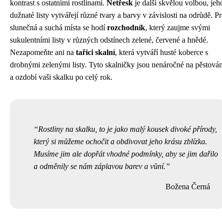
kontrast s ostatními rostlinami.
Netřesk
je další skvělou volbou, jeh
dužnaté listy vytvářejí různé tvary a barvy v závislosti na odrůdě. P
slunečná a suchá místa se hodí
rozchodník
, který zaujme svými
sukulentními listy v různých odstínech zelené, červené a hnědé.
Nezapomeňte ani na
tařici skalní
, která vytváří husté koberce s
drobnými zelenými listy. Tyto skalničky jsou nenáročné na pěstován
a ozdobí vaši skalku po celý rok.
Rostliny na skalku, to je jako malý kousek divoké přírody,
který si můžeme ochočit a obdivovat jeho krásu zblízka.
Musíme jim ale dopřát vhodné podmínky, aby se jim dařilo
a odměnily se nám záplavou barev a vůní.
Božena Černá