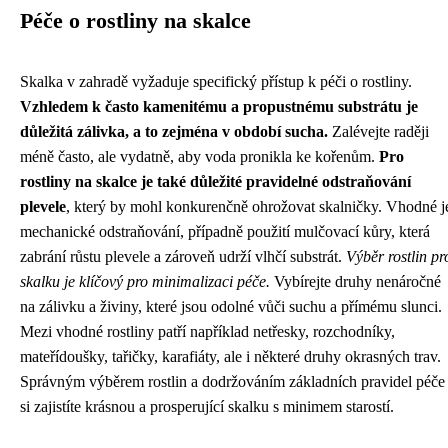
Péče o rostliny na skalce
Skalka v zahradě vyžaduje specifický přístup k péči o rostliny.
Vzhledem k často kamenitému a propustnému substrátu je
důležitá zálivka, a to zejména v období sucha.
Zalévejte raději
méně často, ale vydatně, aby voda pronikla ke kořenům.
Pro
rostliny na skalce je také důležité pravidelné odstraňování
plevele
, který by mohl konkurenčně ohrožovat skalničky. Vhodné j
mechanické odstraňování, případně použití mulčovací kůry, která
zabrání růstu plevele a zároveň udrží vlhčí substrát.
Výběr rostlin pr
skalku je klíčový pro minimalizaci péče.
Vybírejte druhy nenáročné
na zálivku a živiny, které jsou odolné vůči suchu a přímému slunci.
Mezi vhodné rostliny patří například netřesky, rozchodníky,
mateřídoušky, tařičky, karafiáty, ale i některé druhy okrasných trav.
Správným výběrem rostlin a dodržováním základních pravidel péče
si zajistíte krásnou a prosperující skalku s minimem starostí.