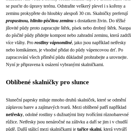
se pusťte do úpravy terénu. Odstraňte veškerý plevel i s kořeny a
zeminu prokypřete do hloubky alespoň 30 cm. Skalničky preferují
propustnou, hlinito-písčitou zeminu
s dostatkem živin. Do těžké
jílovité půdy proto zapracujte štěrk, písek nebo drobný štěrk. Naop
do písčité půdy přidejte kompost nebo zahradní zeminu, která zadrž
více vláhy. Pro
rostliny vápnomilné
, jako jsou například netřesky
nebo lomikámen, je vhodné přidat do půdy vápencovou drť. Po
zapracování všech příměsí půdu důkladně prohrabejte a urovnejte.
Nyní je připravena k osázení vybranými skalničkami.
Oblíbené skalničky pro slunce
Sluneční paprsky miluje mnoho druhů skalniček, které se odmění
záplavou barev a zajímavých tvarů. Mezi oblíbené patří například
netřesky
, odolné rostliny s dužnatými listy tvořícími různobarevné
růžice. Netřesky jsou nenáročné na zálivku a daří se jim i v chudší
půdě. Další stálicí mezi skalničkami je
tařice skalní
, která vytváří