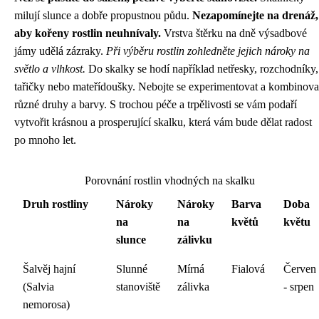
milují slunce a dobře propustnou půdu.
Nezapomínejte na drenáž,
aby kořeny rostlin neuhnívaly.
Vrstva štěrku na dně výsadbové
jámy udělá zázraky.
Při výběru rostlin zohledněte jejich nároky na
světlo a vlhkost.
Do skalky se hodí například netřesky, rozchodníky,
tařičky nebo mateřídoušky. Nebojte se experimentovat a kombinova
různé druhy a barvy. S trochou péče a trpělivosti se vám podaří
vytvořit krásnou a prosperující skalku, která vám bude dělat radost
po mnoho let.
Porovnání rostlin vhodných na skalku
Druh rostliny
Nároky
Nároky
Barva
Doba
na
na
květů
květu
slunce
zálivku
Šalvěj hajní
Slunné
Mírná
Fialová
Červen
(Salvia
stanoviště
zálivka
- srpen
nemorosa)