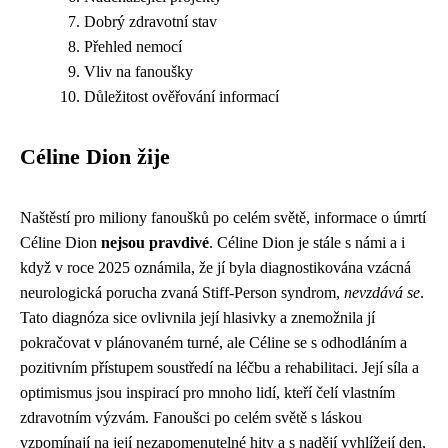
Dobrý zdravotní stav
Přehled nemocí
Vliv na fanoušky
Důležitost ověřování informací
Céline Dion žije
Naštěstí pro miliony fanoušků po celém světě, informace o úmrtí
Céline Dion
nejsou pravdivé
. Céline Dion je stále s námi a i
když v roce 2025 oznámila, že jí byla diagnostikována vzácná
neurologická porucha zvaná Stiff-Person syndrom,
nevzdává se
.
Tato diagnóza sice ovlivnila její hlasivky a znemožnila jí
pokračovat v plánovaném turné, ale Céline se s odhodláním a
pozitivním přístupem soustředí na léčbu a rehabilitaci. Její síla a
optimismus jsou inspirací pro mnoho lidí, kteří čelí vlastním
zdravotním výzvám. Fanoušci po celém světě s láskou
vzpomínají na její nezapomenutelné hity a s nadějí vyhlížejí den,