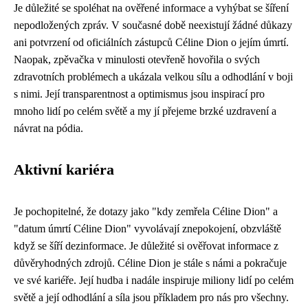
Je důležité se spoléhat na ověřené informace a vyhýbat se šíření
nepodložených zpráv. V současné době neexistují žádné důkazy
ani potvrzení od oficiálních zástupců Céline Dion o jejím úmrtí.
Naopak, zpěvačka v minulosti otevřeně hovořila o svých
zdravotních problémech a ukázala velkou sílu a odhodlání v boji
s nimi. Její transparentnost a optimismus jsou inspirací pro
mnoho lidí po celém světě a my jí přejeme brzké uzdravení a
návrat na pódia.
Aktivní kariéra
Je pochopitelné, že dotazy jako "kdy zemřela Céline Dion" a
"datum úmrtí Céline Dion" vyvolávají znepokojení, obzvláště
když se šíří dezinformace. Je důležité si ověřovat informace z
důvěryhodných zdrojů. Céline Dion je stále s námi a pokračuje
ve své kariéře. Její hudba i nadále inspiruje miliony lidí po celém
světě a její odhodlání a síla jsou příkladem pro nás pro všechny.