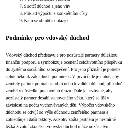
Sirotčí důchod a jeho vliv
Příklad výpočtu s konkrétními čísly
Kam se obrátit s dotazy?
Podmínky pro vdovský důchod
Vdovský důchod představuje pro pozůstalé partnery důležitou
finanční podporu a symbolizuje ocenění celoživotního příspěvku
do systému sociálního zabezpečení. Pro jeho přiznání je potřeba
splnit několik základních podmínek. V první řadě je nutné, aby
zemřelý partner pobíral starobní nebo invalidní důchod, případně
zemřel v důsledku pracovního úrazu. Dále je nezbytné, aby
pozůstalý partner dosáhl stanoveného věku, který se liší v
závislosti na počtu vychovávaných dětí. Výpočet vdovského
důchodu se odvíjí od výše důchodu zemřelého partnera a
zohledňuje i další faktory. Ačkoliv ztráta partnera je nesmírně
těžká životní zkouška, vdovský důchod může pozůstalým