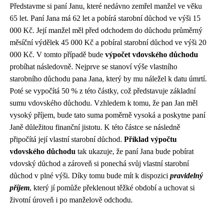
Představme si paní Janu, které nedávno zemřel manžel ve věku
65 let. Paní Jana má 62 let a pobírá starobní důchod ve výši 15
000 Kč. Její manžel měl před odchodem do důchodu průměrný
měsíční výdělek 45 000 Kč a pobíral starobní důchod ve výši 20
000 Kč. V tomto případě bude
výpočet vdovského důchodu
probíhat následovně. Nejprve se stanoví výše vlastního
starobního důchodu pana Jana, který by mu náležel k datu úmrtí.
Poté se vypočítá 50 % z této částky, což představuje základní
sumu vdovského důchodu. Vzhledem k tomu, že pan Jan měl
vysoký příjem, bude tato suma poměrně vysoká a poskytne paní
Janě důležitou finanční jistotu. K této částce se následně
připočítá její vlastní starobní důchod.
Příklad výpočtu
vdovského důchodu
tak ukazuje, že paní Jana bude pobírat
vdovský důchod a zároveň si ponechá svůj vlastní starobní
důchod v plné výši. Díky tomu bude mít k dispozici
pravidelný
příjem
, který jí pomůže překlenout těžké období a uchovat si
životní úroveň i po manželově odchodu.