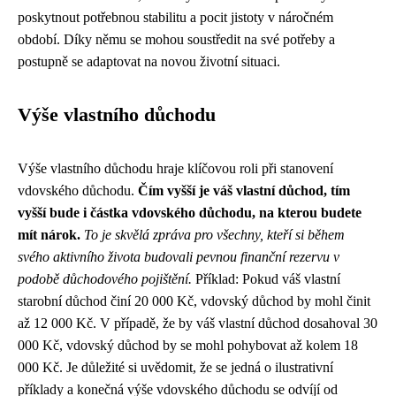
poskytnout potřebnou stabilitu a pocit jistoty v náročném
období. Díky němu se mohou soustředit na své potřeby a
postupně se adaptovat na novou životní situaci.
Výše vlastního důchodu
Výše vlastního důchodu hraje klíčovou roli při stanovení
vdovského důchodu.
Čím vyšší je váš vlastní důchod, tím
vyšší bude i částka vdovského důchodu, na kterou budete
mít nárok.
To je skvělá zpráva pro všechny, kteří si během
svého aktivního života budovali pevnou finanční rezervu v
podobě důchodového pojištění.
Příklad: Pokud váš vlastní
starobní důchod činí 20 000 Kč, vdovský důchod by mohl činit
až 12 000 Kč. V případě, že by váš vlastní důchod dosahoval 30
000 Kč, vdovský důchod by se mohl pohybovat až kolem 18
000 Kč. Je důležité si uvědomit, že se jedná o ilustrativní
příklady a konečná výše vdovského důchodu se odvíjí od