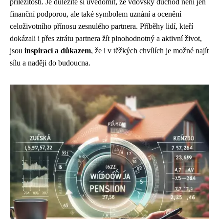
příležitosti. Je důležité si uvědomit, že vdovský důchod není jen
finanční podporou, ale také symbolem uznání a ocenění
celoživotního přínosu zesnulého partnera. Příběhy lidí, kteří
dokázali i přes ztrátu partnera žít plnohodnotný a aktivní život,
jsou
inspirací a důkazem
, že i v těžkých chvílích je možné najít
sílu a naději do budoucna.