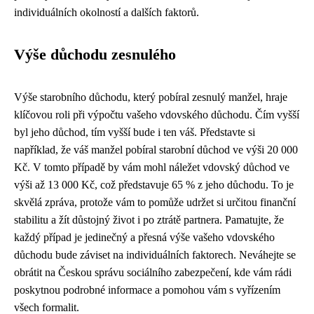
individuálních okolností a dalších faktorů.
Výše důchodu zesnulého
Výše starobního důchodu, který pobíral zesnulý manžel, hraje
klíčovou roli při výpočtu vašeho vdovského důchodu. Čím vyšší
byl jeho důchod, tím vyšší bude i ten váš. Představte si
například, že váš manžel pobíral starobní důchod ve výši 20 000
Kč. V tomto případě by vám mohl náležet vdovský důchod ve
výši až 13 000 Kč, což představuje 65 % z jeho důchodu. To je
skvělá zpráva, protože vám to pomůže udržet si určitou finanční
stabilitu a žít důstojný život i po ztrátě partnera. Pamatujte, že
každý případ je jedinečný a přesná výše vašeho vdovského
důchodu bude záviset na individuálních faktorech. Neváhejte se
obrátit na Českou správu sociálního zabezpečení, kde vám rádi
poskytnou podrobné informace a pomohou vám s vyřízením
všech formalit.