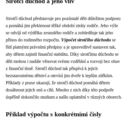
Sirotčí důchod a jeho vliv
Sirotčí důchod představuje pro pozůstalé děti důležitou podporu
a pomáhá jim překlenout těžké období ztráty rodiče. Jeho výše
se odvíjí od výdělku zesnulého rodiče a zohledňuje tak jeho
přínos do rodinného rozpočtu.
Výpočet sirotčího důchodu
se
řídí platnými právními předpisy a je spravedlivě nastaven tak,
aby dětem zajistil finanční stabilitu. Díky sirotčímu důchodu se
děti mohou i nadále věnovat svému vzdělání a rozvoji bez obav
z finanční tísně. Sirotčí důchod tak přispívá k jejich
bezstarostnému dětství a otevírá jim dveře k lepším zítřkům.
Příklady z praxe ukazují, že sirotčí důchod pomáhá dětem
dosáhnout jejich snů a cílů. Mnoho z nich díky této podpoře
úspěšně dokončilo studium a našlo uplatnění v různých oborech.
Příklad výpočtu s konkrétními čísly