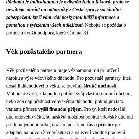
důchodu je individuální a je ovlivněn řadou faktorů, proto se
neváhejte obrátit na odborníky z České správy sociálního
zabezpečení, kteří vám rádi poskytnou bližší informace a
pomohou s vyřízením všech náležitostí.
Nebojte se požádat o
pomoc a využít podpory, která vám náleží.
Věk pozůstalého partnera
Věk pozůstalého partnera hraje významnou roli při určení
nároku a výše vdovského důchodu. Pro pozůstalé partnery, kteří
dosáhli důchodového věku, se otevírají
široké možnosti
.
Mohou si zvolit, zda budou pobírat svůj vlastní starobní důchod,
nebo zda dají přednost vdovskému důchodu, pokud jim tato
varianta přinese
vyšší finanční příjem
. Pro ty, kteří nedosáhli
důchodového věku, se naskýtá možnost pobírat vdovský důchod
po dobu jednoho roku, což jim poskytne
čas a prostor
pro
adaptaci na novou životní situaci a nalezení vhodné pracovní