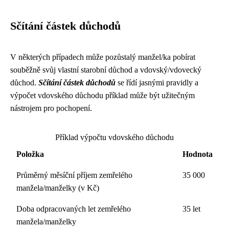
Sčítání částek důchodů
V některých případech může pozůstalý manžel/ka pobírat
souběžně svůj vlastní starobní důchod a vdovský/vdovecký
důchod.
Sčítání částek důchodů
se řídí jasnými pravidly a
výpočet vdovského důchodu příklad může být užitečným
nástrojem pro pochopení.
Příklad výpočtu vdovského důchodu
Položka
Hodnota
Průměrný měsíční příjem zemřelého
35 000
manžela/manželky (v Kč)
Doba odpracovaných let zemřelého
35 let
manžela/manželky