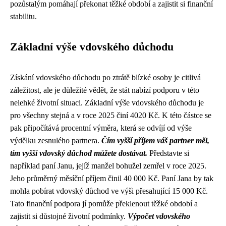
pozůstalým pomáhají překonat těžké období a zajistit si finanční
stabilitu.
Základní výše vdovského důchodu
Získání vdovského důchodu po ztrátě blízké osoby je citlivá
záležitost, ale je důležité vědět, že stát nabízí podporu v této
nelehké životní situaci. Základní výše vdovského důchodu je
pro všechny stejná a v roce 2025 činí 4020 Kč. K této částce se
pak připočítává procentní výměra, která se odvíjí od výše
výdělku zesnulého partnera.
Čím vyšší příjem váš partner měl,
tím vyšší vdovský důchod můžete dostávat.
Představte si
například paní Janu, jejíž manžel bohužel zemřel v roce 2025.
Jeho průměrný měsíční příjem činil 40 000 Kč. Paní Jana by tak
mohla pobírat vdovský důchod ve výši přesahující 15 000 Kč.
Tato finanční podpora jí pomůže překlenout těžké období a
zajistit si důstojné životní podmínky.
Výpočet vdovského