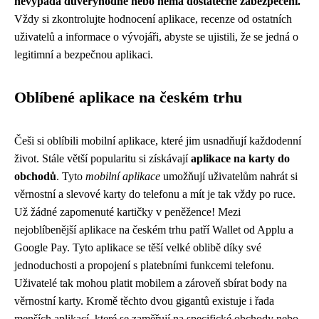
nevypadá důvěryhodně nebo nemá dostatečné zabezpečení.
Vždy si zkontrolujte hodnocení aplikace, recenze od ostatních
uživatelů a informace o vývojáři, abyste se ujistili, že se jedná o
legitimní a bezpečnou aplikaci.
Oblíbené aplikace na českém trhu
Češi si oblíbili mobilní aplikace, které jim usnadňují každodenní
život. Stále větší popularitu si získávají
aplikace na karty do
obchodů
. Tyto
mobilní aplikace
umožňují uživatelům nahrát si
věrnostní a slevové karty do telefonu a mít je tak vždy po ruce.
Už žádné zapomenuté kartičky v peněžence! Mezi
nejoblíbenější aplikace na českém trhu patří Wallet od Applu a
Google Pay. Tyto aplikace se těší velké oblibě díky své
jednoduchosti a propojení s platebními funkcemi telefonu.
Uživatelé tak mohou platit mobilem a zároveň sbírat body na
věrnostní karty. Kromě těchto dvou gigantů existuje i řada
menších aplikací, které se zaměřují na specifické obchody nebo