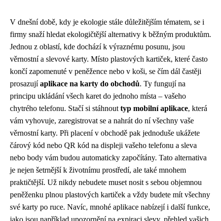
V dnešní době, kdy je ekologie stále důležitějším tématem, se i
firmy snaží hledat ekologičtější alternativy k běžným produktům.
Jednou z oblastí, kde dochází k výraznému posunu, jsou
věrnostní a slevové karty. Místo plastových kartiček, které často
končí zapomenuté v peněžence nebo v koši, se čím dál častěji
prosazují
aplikace na karty do obchodů
. Ty fungují na
principu ukládání všech karet do jednoho místa – vašeho
chytrého telefonu. Stačí si stáhnout
typ mobilní aplikace
, která
vám vyhovuje, zaregistrovat se a nahrát do ní všechny vaše
věrnostní karty. Při placení v obchodě pak jednoduše ukážete
čárový kód nebo QR kód na displeji vašeho telefonu a sleva
nebo body vám budou automaticky započítány. Tato alternativa
je nejen šetrnější k životnímu prostředí, ale také mnohem
praktičtější. Už nikdy nebudete muset nosit s sebou objemnou
peněženku plnou plastových kartiček a vždy budete mít všechny
své karty po ruce. Navíc, mnohé aplikace nabízejí i další funkce,
jako jsou například upozornění na expiraci slevy, přehled vašich