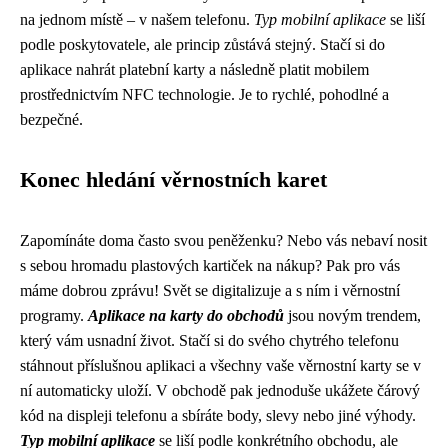
na jednom místě – v našem telefonu.
Typ mobilní aplikace
se liší
podle poskytovatele, ale princip zůstává stejný. Stačí si do
aplikace nahrát platební karty a následně platit mobilem
prostřednictvím NFC technologie. Je to rychlé, pohodlné a
bezpečné.
Konec hledání věrnostních karet
Zapomínáte doma často svou peněženku? Nebo vás nebaví nosit
s sebou hromadu plastových kartiček na nákup? Pak pro vás
máme dobrou zprávu! Svět se digitalizuje a s ním i věrnostní
programy.
Aplikace na karty do obchodů
jsou novým trendem,
který vám usnadní život. Stačí si do svého chytrého telefonu
stáhnout příslušnou aplikaci a všechny vaše věrnostní karty se v
ní automaticky uloží. V obchodě pak jednoduše ukážete čárový
kód na displeji telefonu a sbíráte body, slevy nebo jiné výhody.
Typ mobilní aplikace
se liší podle konkrétního obchodu, ale