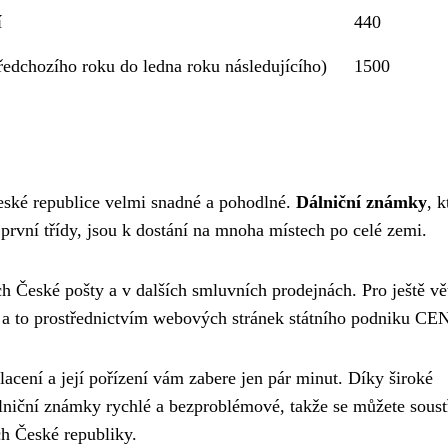
í
440
ředchozího roku do ledna roku následujícího)
1500
eské republice velmi snadné a pohodlné.
Dálniční známky
, k
 první třídy, jsou k dostání na mnoha místech po celé zemi.
h České pošty a v dalších smluvních prodejnách. Pro ještě vě
e, a to prostřednictvím webových stránek státního podniku CE
lacení a její pořízení vám zabere jen pár minut. Díky široké
álniční známky rychlé a bezproblémové, takže se můžete soust
ách České republiky.