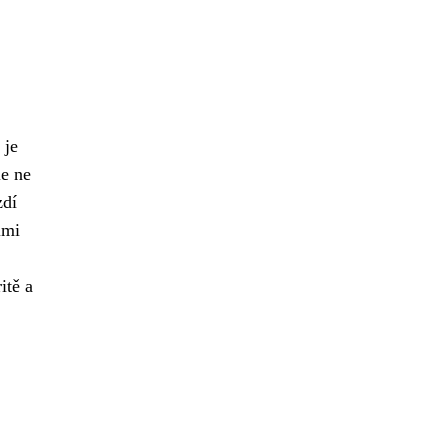
je
le ne
zdí
lmi
itě a