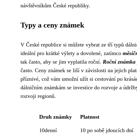
návštěvníkům České republiky.
Typy a ceny známek
V České republice si můžete vybrat ze tří typů dáln
ideální pro krátké výlety a dovolené, zatímco
měsíč
tak často, aby se jim vyplatila roční.
Roční známka
často. Ceny známek se liší v závislosti na jejich pl
příznivé, což vám umožní užít si cestování po krásá
dálničním známkám se investice do rozvoje a údržby s
rozvoji regionů.
Druh známky
Platnost
10denní
10 po sobě jdoucích dní