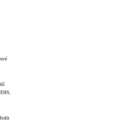
teré
tší
NDIS.
ředit