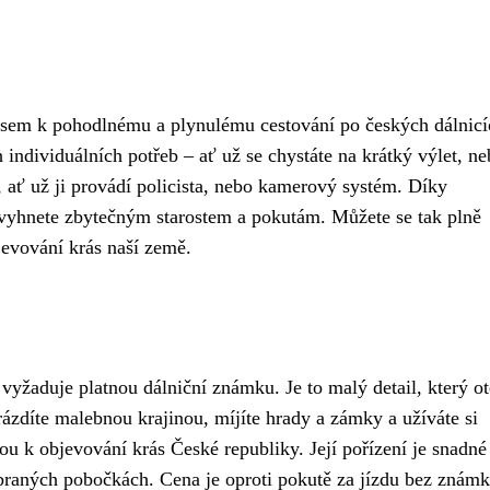
pasem k pohodlnému a plynulému cestování po českých dálnicí
 individuálních potřeb – ať už se chystáte na krátký výlet, n
ať už ji provádí policista, nebo kamerový systém. Díky
 vyhnete zbytečným starostem a pokutám. Můžete se tak plně
bjevování krás naší země.
 vyžaduje platnou dálniční známku. Je to malý detail, který ot
rázdíte malebnou krajinou, míjíte hrady a zámky a užíváte si
ou k objevování krás České republiky. Její pořízení je snadné
vybraných pobočkách. Cena je oproti pokutě za jízdu bez znám