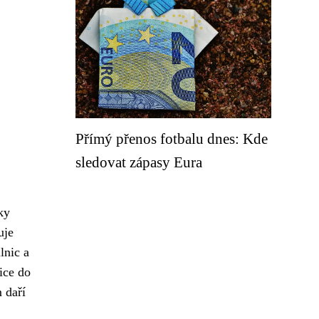
Přímý přenos fotbalu dnes: Kde
sledovat zápasy Eura
ky
uje
lnic a
ice do
 daří