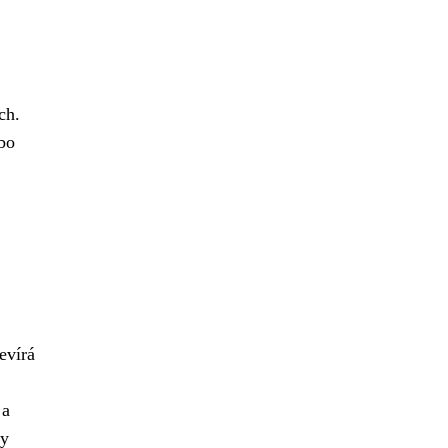
ch.
ebo
evírá
 a
ky