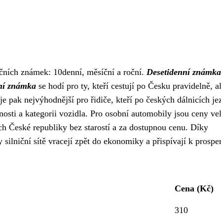
ičních známek: 10denní, měsíční a roční.
Desetidenní známka
ní známka
se hodí pro ty, kteří cestují po Česku pravidelně, a
je pak nejvýhodnější pro řidiče, kteří po českých dálnicích je
atnosti a kategorii vozidla. Pro osobní automobily jsou ceny ve
ch České republiky bez starostí a za dostupnou cenu. Díky
ilniční sítě vracejí zpět do ekonomiky a přispívají k prosper
Cena (Kč)
310