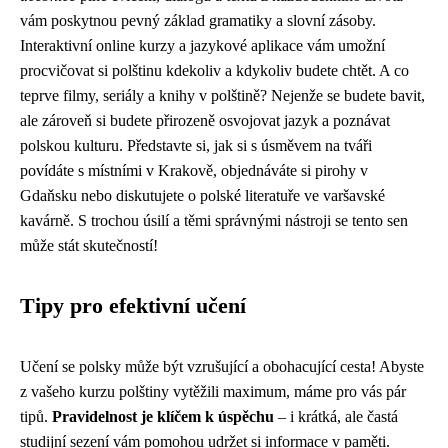
vám poskytnou pevný základ gramatiky a slovní zásoby.
Interaktivní online kurzy a jazykové aplikace vám umožní
procvičovat si polštinu kdekoliv a kdykoliv budete chtět. A co
teprve filmy, seriály a knihy v polštině? Nejenže se budete bavit,
ale zároveň si budete přirozeně osvojovat jazyk a poznávat
polskou kulturu. Představte si, jak si s úsměvem na tváři
povídáte s místními v Krakově, objednáváte si pirohy v
Gdaňsku nebo diskutujete o polské literatuře ve varšavské
kavárně. S trochou úsilí a těmi správnými nástroji se tento sen
může stát skutečností!
Tipy pro efektivní učení
Učení se polsky může být vzrušující a obohacující cesta! Abyste
z vašeho kurzu polštiny vytěžili maximum, máme pro vás pár
tipů.
Pravidelnost je klíčem k úspěchu
– i krátká, ale častá
studijní sezení vám pomohou udržet si informace v paměti.