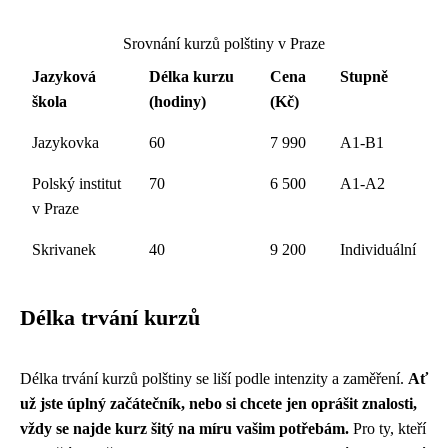
Srovnání kurzů polštiny v Praze
Jazyková
Délka kurzu
Cena
Stupně
škola
(hodiny)
(Kč)
Jazykovka
60
7 990
A1-B1
Polský institut
70
6 500
A1-A2
v Praze
Skrivanek
40
9 200
Individuální
Délka trvání kurzů
Délka trvání kurzů polštiny se liší podle intenzity a zaměření.
Ať
už jste úplný začátečník, nebo si chcete jen oprášit znalosti,
vždy se najde kurz šitý na míru vašim potřebám.
Pro ty, kteří