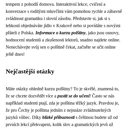
tempem z pohodlí domova. Interaktivní lekce, cvičení a
konverzace s rodilými mluvčími vám pomohou rychle a zábavně
zvládnout gramatiku i slovní zásobu. Představte si, jak si s
lehkostí objednáváte jídlo v Krakově nebo si povídáte s novými
přáteli z Polska.
Informace o kurzu polštiny
, jako jsou osnovy,
hodnocení studentů a zkušenosti lektorů, snadno najdete online.
Nenechávejte svůj sen o polštině čekat, začněte se učit online
ještě dnes!
Nejčastější otázky
Máte otázky ohledně kurzu polštiny? To je skvělé, znamená to,
že se chcete dozvědět více a
pustit se do učení
! Často se nás
například studenti ptají, zda je polština těžký jazyk. Pravdou je,
že pro Čechy je polština jedním z nejsnáze zvládnutelných
jazyků vůbec. Díky
blízké příbuznosti
s češtinou budete už od
prvních lekcí překvapeni, kolik slov a gramatických jevů už