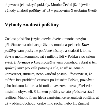
objevovat jeho skryté poklady. Mnoho Čechů již objevilo
výhody znalosti polštiny, ať už v pracovním či osobním životě.
Výhody znalosti polštiny
Znalost polského jazyka otevírá dveře k mnoha novým
příležitostem a obohacuje život v mnoha aspektech.
Kurz
polštiny
vám poskytne potřebné nástroje a znalosti k tomu,
abyste mohli komunikovat s miliony lidí v Polsku a po celém
světě.
Informace o kurzu polštiny
vám pomohou vybrat si ten
správný kurz pro vaše potřeby a cíle, ať už se jedná o
konverzaci, studium, nebo kariérní postup. Představte si, že
můžete bez problémů cestovat po krásném Polsku, poznávat
jeho bohatou kulturu a historii a navazovat nová přátelství s
místními obyvateli. S kurzem polštiny se tato představa stává
realitou. Mnoho firem hledá zaměstnance se znalostí polštiny, ať
už v oblasti obchodu, cestovního ruchu, nebo IT. Znalost