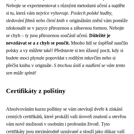
Nebojte se experimentovat s různými metodami učení a najděte
si tu, která vám nejvíce vyhovuje.
Poslech polské hudby,
sledování filmů nebo čtení knih
v originálním znění vám pomůže
zdokonalit se v jazyce přirozenou a zábavnou formou. Nebojte
se chyb – ty jsou přirozenou součástí učení.
Důležité je
nevzdávat se a z chyb se poučit.
Mnoho lidí se úspěšně naučilo
polsky a vy můžete také! Představte si ten úžasný pocit, kdy si
budete moci plynule popovídat s rodilým mluvčím nebo si
přečíst knihu v originále.
S trochou úsilí a nadšení se vám tento
sen může splnit!
Certifikáty z polštiny
Absolvováním kurzu polštiny se vám otevírají dveře k získání
cenných certifikátů, které prokáží vaši úroveň znalostí a otevřou
vám nové možnosti v osobním i profesním životě. Tyto
certifikáty jsou mezinárodně uznávané a slouží jako důkaz vaší