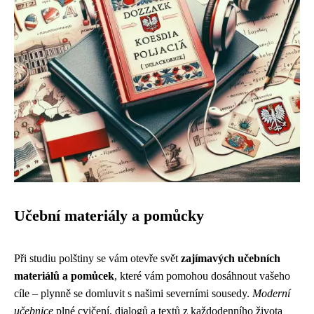
Učební materiály a pomůcky
Při studiu polštiny se vám otevře svět
zajímavých učebních
materiálů a pomůcek
, které vám pomohou dosáhnout vašeho
cíle – plynně se domluvit s našimi severními sousedy.
Moderní
učebnice
plné cvičení, dialogů a textů z každodenního života