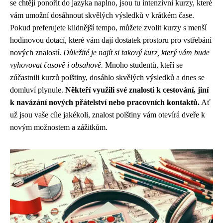
se chtějí ponořit do jazyka naplno, jsou tu intenzivní kurzy, které
vám umožní dosáhnout skvělých výsledků v krátkém čase.
Pokud preferujete klidnější tempo, můžete zvolit kurzy s menší
hodinovou dotací, které vám dají dostatek prostoru pro vstřebání
nových znalostí.
Důležité je najít si takový kurz, který vám bude
vyhovovat časově i obsahově.
Mnoho studentů, kteří se
zúčastnili kurzů polštiny, dosáhlo skvělých výsledků a dnes se
domluví plynule.
Někteří využili své znalosti k cestování, jiní
k navázání nových přátelství nebo pracovních kontaktů.
Ať
už jsou vaše cíle jakékoli, znalost polštiny vám otevírá dveře k
novým možnostem a zážitkům.