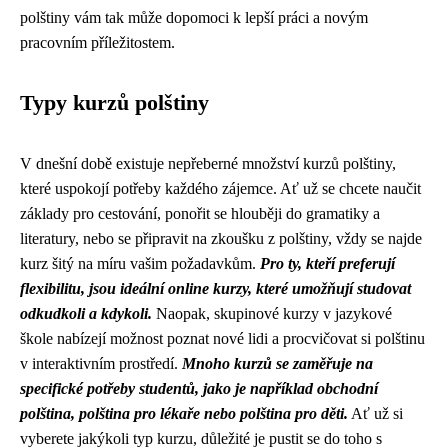
polštiny vám tak může dopomoci k lepší práci a novým
pracovním příležitostem.
Typy kurzů polštiny
V dnešní době existuje nepřeberné množství kurzů polštiny,
které uspokojí potřeby každého zájemce. Ať už se chcete naučit
základy pro cestování, ponořit se hlouběji do gramatiky a
literatury, nebo se připravit na zkoušku z polštiny, vždy se najde
kurz šitý na míru vašim požadavkům.
Pro ty, kteří preferují
flexibilitu, jsou ideální online kurzy, které umožňují studovat
odkudkoli a kdykoli.
Naopak, skupinové kurzy v jazykové
škole nabízejí možnost poznat nové lidi a procvičovat si polštinu
v interaktivním prostředí.
Mnoho kurzů se zaměřuje na
specifické potřeby studentů, jako je například obchodní
polština, polština pro lékaře nebo polština pro děti.
Ať už si
vyberete jakýkoli typ kurzu, důležité je pustit se do toho s