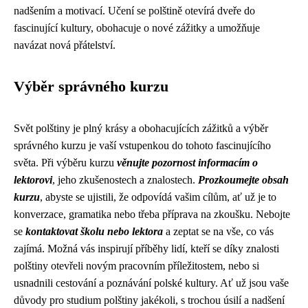
nadšením a motivací. Učení se polštině otevírá dveře do
fascinující kultury, obohacuje o nové zážitky a umožňuje
navázat nová přátelství.
Výběr správného kurzu
Svět polštiny je plný krásy a obohacujících zážitků a výběr
správného kurzu je vaší vstupenkou do tohoto fascinujícího
světa. Při výběru kurzu
věnujte pozornost informacím o
lektorovi
, jeho zkušenostech a znalostech.
Prozkoumejte obsah
kurzu
, abyste se ujistili, že odpovídá vašim cílům, ať už je to
konverzace, gramatika nebo třeba příprava na zkoušku. Nebojte
se
kontaktovat školu nebo lektora
a zeptat se na vše, co vás
zajímá. Možná vás inspirují příběhy lidí, kteří se díky znalosti
polštiny otevřeli novým pracovním příležitostem, nebo si
usnadnili cestování a poznávání polské kultury. Ať už jsou vaše
důvody pro studium polštiny jakékoli, s trochou úsilí a nadšení