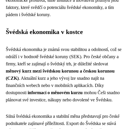
ekonomické prostředí, silné instituce a inovativní průmysl jsou
faktory, které svědčí o potenciálu švédské ekonomiky, a tím
pádem i švédské koruny.
Švédská ekonomika v kostce
Švédská ekonomika je známá svou stabilitou a odolností, což se
odráží i v hodnotě švédské koruny (SEK). Pro české občany a
firmy, kteří se zajímají o švédský trh, je důležité sledovat
měnový kurz mezi švédskou korunou a českou korunou
(CZK)
. Aktuální kurz a jeho vývoj lze snadno najít na
finančních webech nebo v mobilních aplikacích. Díky
dostupnosti
informací o měnovém kurzu
mohou Češi snadno
plánovat své investice, nákupy nebo dovolené ve Švédsku.
Silná švédská ekonomika a stabilní měna představují pro české
podnikatele zajímavé příležitosti. Export do Švédska se stává