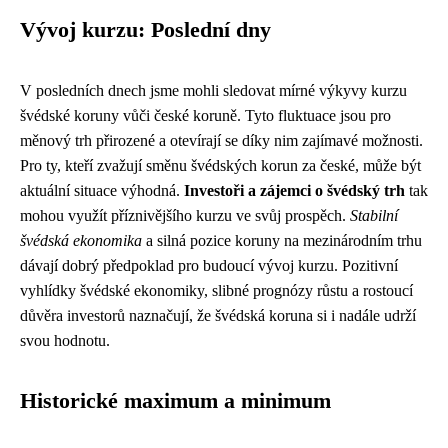
Vývoj kurzu: Poslední dny
V posledních dnech jsme mohli sledovat mírné výkyvy kurzu
švédské koruny vůči české koruně. Tyto fluktuace jsou pro
měnový trh přirozené a otevírají se díky nim zajímavé možnosti.
Pro ty, kteří zvažují směnu švédských korun za české, může být
aktuální situace výhodná.
Investoři a zájemci o švédský trh
tak
mohou využít příznivějšího kurzu ve svůj prospěch.
Stabilní
švédská ekonomika
a silná pozice koruny na mezinárodním trhu
dávají dobrý předpoklad pro budoucí vývoj kurzu. Pozitivní
vyhlídky švédské ekonomiky, slibné prognózy růstu a rostoucí
důvěra investorů naznačují, že švédská koruna si i nadále udrží
svou hodnotu.
Historické maximum a minimum