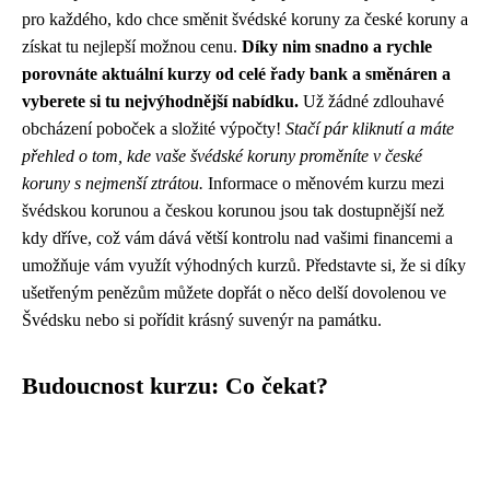
pro každého, kdo chce směnit švédské koruny za české koruny a
získat tu nejlepší možnou cenu.
Díky nim snadno a rychle
porovnáte aktuální kurzy od celé řady bank a směnáren a
vyberete si tu nejvýhodnější nabídku.
Už žádné zdlouhavé
obcházení poboček a složité výpočty!
Stačí pár kliknutí a máte
přehled o tom, kde vaše švédské koruny proměníte v české
koruny s nejmenší ztrátou.
Informace o měnovém kurzu mezi
švédskou korunou a českou korunou jsou tak dostupnější než
kdy dříve, což vám dává větší kontrolu nad vašimi financemi a
umožňuje vám využít výhodných kurzů. Představte si, že si díky
ušetřeným penězům můžete dopřát o něco delší dovolenou ve
Švédsku nebo si pořídit krásný suvenýr na památku.
Budoucnost kurzu: Co čekat?