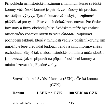
Při pohledu na historické maximum a minimum kurzu švédské
koruny vůči české koruně je patrné, že měnový trh prochází
neustálými výkyvy. Tyto fluktuace však skýtají i
zajímavé
příležitosti
pro ty, kteří se v nich dokáží zorientovat. Pro české
investory a firmy obchodující se Švédskem může být znalost
historického kontextu kurzu
velkou výhodou
. Například
pochopení faktorů, které v minulosti vedly k posílení koruny, jim
umožňuje lépe předvídat budoucí trendy a činit informovanější
rozhodnutí. Stejně tak znalost historického minima může sloužit
jako
návod
, jak se připravit na případné oslabení koruny a
minimalizovat tak případné ztráty.
Srovnání kurzů Švédská koruna (SEK) - Česká koruna
(CZK)
Datum
1 SEK na CZK
100 SEK na CZK
2025-10-26
2.35
235