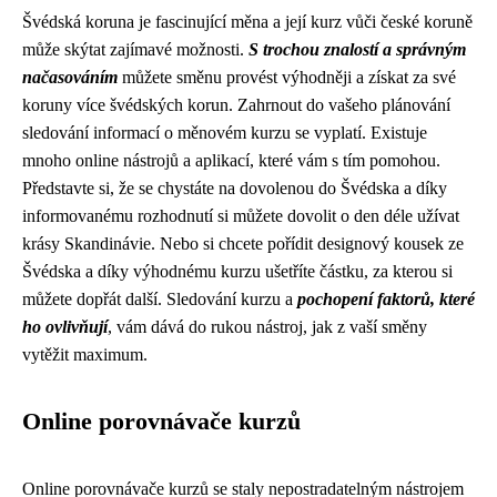
Švédská koruna je fascinující měna a její kurz vůči české koruně
může skýtat zajímavé možnosti.
S trochou znalostí a správným
načasováním
můžete směnu provést výhodněji a získat za své
koruny více švédských korun. Zahrnout do vašeho plánování
sledování informací o měnovém kurzu se vyplatí. Existuje
mnoho online nástrojů a aplikací, které vám s tím pomohou.
Představte si, že se chystáte na dovolenou do Švédska a díky
informovanému rozhodnutí si můžete dovolit o den déle užívat
krásy Skandinávie. Nebo si chcete pořídit designový kousek ze
Švédska a díky výhodnému kurzu ušetříte částku, za kterou si
můžete dopřát další. Sledování kurzu a
pochopení faktorů, které
ho ovlivňují
, vám dává do rukou nástroj, jak z vaší směny
vytěžit maximum.
Online porovnávače kurzů
Online porovnávače kurzů se staly nepostradatelným nástrojem