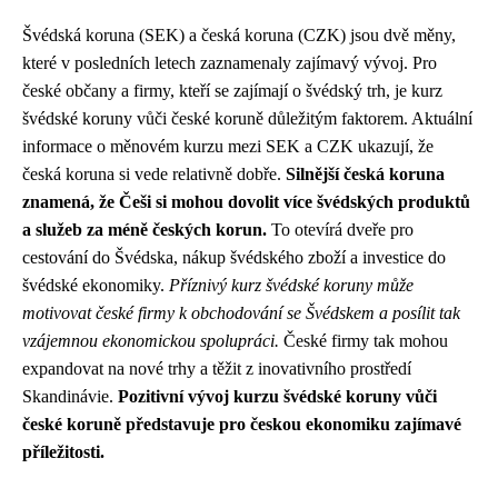
Švédská koruna (SEK) a česká koruna (CZK) jsou dvě měny,
které v posledních letech zaznamenaly zajímavý vývoj. Pro
české občany a firmy, kteří se zajímají o švédský trh, je kurz
švédské koruny vůči české koruně důležitým faktorem. Aktuální
informace o měnovém kurzu mezi SEK a CZK ukazují, že
česká koruna si vede relativně dobře.
Silnější česká koruna
znamená, že Češi si mohou dovolit více švédských produktů
a služeb za méně českých korun.
To otevírá dveře pro
cestování do Švédska, nákup švédského zboží a investice do
švédské ekonomiky.
Příznivý kurz švédské koruny může
motivovat české firmy k obchodování se Švédskem a posílit tak
vzájemnou ekonomickou spolupráci.
České firmy tak mohou
expandovat na nové trhy a těžit z inovativního prostředí
Skandinávie.
Pozitivní vývoj kurzu švédské koruny vůči
české koruně představuje pro českou ekonomiku zajímavé
příležitosti.