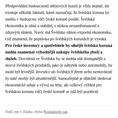
Předpovídání budoucnosti měnových kurzů je vždy nejisté, ale
existuje několik faktorů, které naznačují, že švédská koruna by
mohla v budoucnu vůči české koruně posílit. Švédská
ekonomika je silná a stabilní, s nízkou nezaměstnaností a
zdravým růstem. Navíc má Švédsko silnou exportní ekonomiku,
což znamená, že poptávka po švédských korunách je vysoká.
Pro české investory a spotřebitele by silnější švédská koruna
mohla znamenat výhodnější nákupy švédského zboží a
služeb.
Dovolená ve Švédsku by se mohla stát dostupnější a
dovoz švédských produktů, jako je nábytek nebo automobily, by
mohl být levnější.
Investice do švédských firem nebo nemovitostí
by také mohly být atraktivnější.
Samozřejmě je důležité sledovat
ekonomické udaje a vývoj na trhu, ale celkový výhled pro
švédskou korunu vůči české koruně se zdá být pozitivní.
Našli jste v článku chybu?
Kontaktujte nás