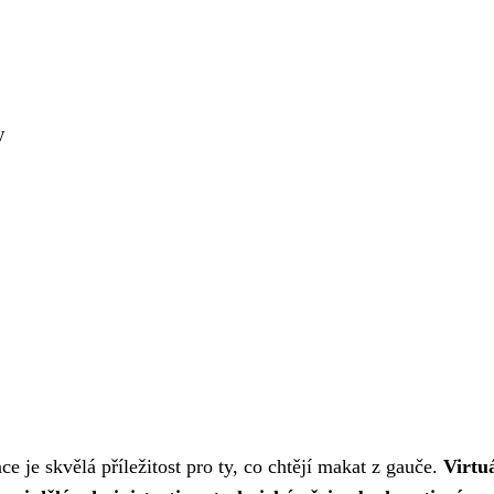
y
ence je skvělá příležitost pro ty, co chtějí makat z gauče.
Virtu