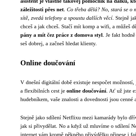
asistent je vlastně takovej pomocník na dálku, kt
záležitosti přes net
.
Co třeba dělá? No, stará se o 
sítě, zvedá telefony a spoustu dalších věcí
. Stejně ja
chceš a jak chceš. Stačí mít komp a wifi, a můžeš d
pány a mít čez práce z domova styl
. Je fakt hodně
seš dobrej, a začneš hledat klienty.
Online doučování
V dnešní digitální době existuje nespočet možností,
a flexibilních cest je
online doučování
. Ať už jste
hudebníkem, vaše znalosti a dovednosti jsou cenné 
Stejně jako
sdílení Netflixu
mezi kamarády bylo dřív 
jak si přivydělat. No a když už mluvíme o sdílení N
internet vám kromě pěkného přivýdělku přinese i faj