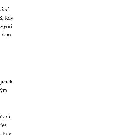
ální
eš, kdy
 svými
 v čem
jících
ným
působ,
řes
, kdy