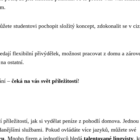
ím.
ůžete studentovi pochopit složitý koncept, zdokonalit se v ci
hledají flexibilní přivýdělek, možnost pracovat z domu a zárov
na ostatní.
ání –
čeká na vás svět příležitostí
!
 příležitostí, jak si vydělat peníze z pohodlí domova. Jednou
žádanějšími službami. Pokud ovládáte více jazyků, můžete své
ru
. Mnoho firem a jednotlivců hledá
talentované lingvisty
, k