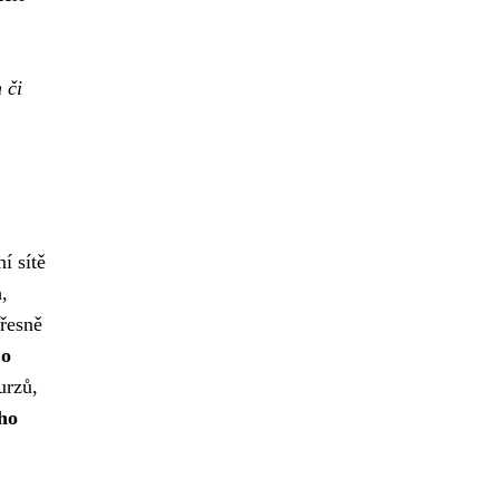
 či
í sítě
h
,
řesně
o
urzů,
ho