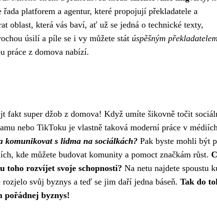
řada platforem a agentur, které propojují překladatele a
at oblast, která vás baví, ať už se jedná o technické texty,
rochou úsilí a píle se i vy můžete stát
úspěšným překladatelem
ou práce z domova nabízí.
t fakt super džob z domova! Když umíte šikovně točit sociáln
ramu nebo TikToku je vlastně taková moderní
práce v médiíc
 a komunikovat s lidma na sociálkách?
Pak byste mohli být p
édiích, kde můžete budovat komunity a pomoct značkám růst.
C
u toho rozvíjet svoje schopnosti?
Na netu najdete spoustu k
e rozjelo svůj byznys a teď se jim daří jedna báseň.
Tak do to
ím pořádnej byznys!