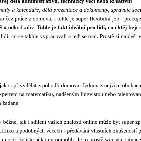
erej dělá administrativu, technický věci nebo kreativní
maily a kalendáře, dělá prezentace a dokumenty, spravuje soci
ko čez práce z domova, i tohle je super flexibilní job - pracuj
ělat odkudkoliv.
Tohle je fakt ideální pro lidi, co chtěj bejt
 lidí, co se takhle vypracovali a teď se maj. Prostě si najdeš,
 jak si přivydělat z pohodlí domova. Jednou z nejvíce obohacu
 expertem na matematiku, nadšeným lingvistou nebo talentova
a žádané.
běžné, tak i sdílení vašich znalostí online může být super z
etflixu a podobných věcech - předávání vlastních zkušeností p
n pocit, že jste někomu pomohli. Je to prostě win-win situace