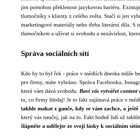
jim pomohou překlenout jazykovou bariéru. Existuje 
tlumočníky s klienty z celého světa. Stačí si jen vybr
marketingové materiály nebo třeba literární díla. S t
tlumočníkem
a užívat si svobodu a nezávislost, kter
Správa sociálních sítí
Kdo by to byl řek - práce v médiích dneska může bej
pro firmy, máte vyhráno. Správa Facebooku, Instag
která vám dává svobodu.
Baví vás vytvářet content
to, co firmy hledaj! Je to fakt zajímavá práce v m
takhle makat z gauče, kdy se vám zachce, a ještě 
který vás naučej, jak na to. Fakt hodně lidí už takhl
šlápněte a udělejte ze svojí lásky k sociálním sít