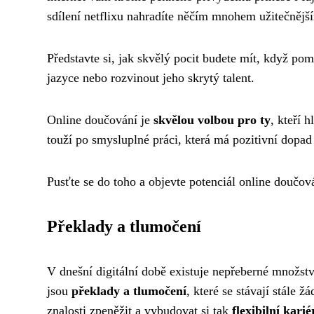
sdílení netflixu nahradíte něčím mnohem užitečnějš
Představte si, jak skvělý pocit budete mít, když pom
jazyce nebo rozvinout jeho skrytý talent.
Online doučování je
skvělou volbou pro ty
, kteří 
touží po smysluplné práci, která má pozitivní dopad 
Pusťte se do toho a objevte potenciál online doučov
Překlady a tlumočení
V dnešní digitální době existuje nepřeberné množství
jsou
překlady a tlumočení
, které se stávají stále 
znalosti zpeněžit a vybudovat si tak
flexibilní karié