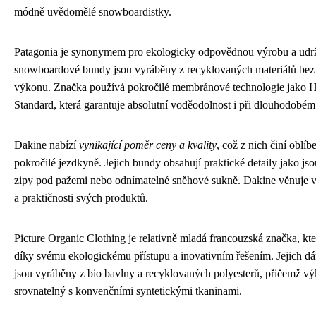
módně uvědomělé snowboardistky.
Patagonia je synonymem pro ekologicky odpovědnou výrobu a udrži
snowboardové bundy jsou vyráběny z recyklovaných materiálů bez
výkonu. Značka používá pokročilé membránové technologie jako
Standard, která garantuje absolutní voděodolnost i při dlouhodobém 
Dakine nabízí
vynikající poměr ceny a kvality
, což z nich činí oblíb
pokročilé jezdkyně. Jejich bundy obsahují praktické detaily jako jso
zipy pod pažemi nebo odnímatelné sněhové sukně. Dakine věnuje v
a praktičnosti svých produktů.
Picture Organic Clothing je relativně mladá francouzská značka, kter
díky svému ekologickému přístupu a inovativním řešením. Jejich
jsou vyráběny z bio bavlny a recyklovaných polyesterů, přičemž výk
srovnatelný s konvenčními syntetickými tkaninami.