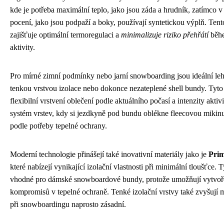
kde je potřeba maximální teplo, jako jsou záda a hrudník, zatímco 
pocení, jako jsou podpaží a boky, používají syntetickou výplň. Ten
zajišťuje optimální termoregulaci a
minimalizuje riziko přehřátí
běhe
aktivity.
Pro mírné zimní podmínky nebo jarní snowboarding jsou ideální le
tenkou vrstvou izolace nebo dokonce nezateplené shell bundy. Ty
flexibilní vrstvení oblečení podle aktuálního počasí a intenzity aktiv
systém vrstev, kdy si jezdkyně pod bundu oblékne fleecovou mikinu
podle potřeby tepelné ochrany.
Moderní technologie přinášejí také inovativní materiály jako je
Pri
které nabízejí vynikající izolační vlastnosti při minimální tloušťce. 
vhodné pro dámské snowboardové bundy, protože umožňují vytvoření
kompromisů v tepelné ochraně. Tenké izolační vrstvy také zvyšují mob
při snowboardingu naprosto zásadní.