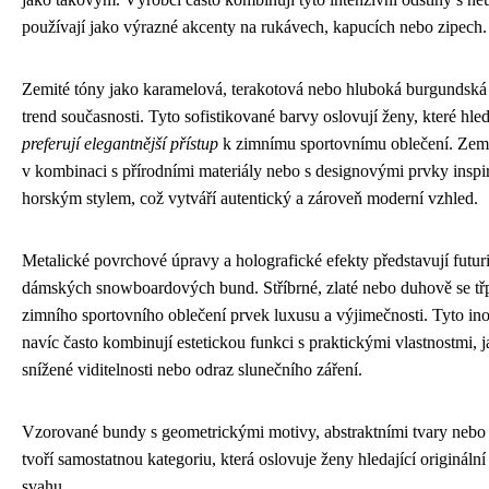
používají jako výrazné akcenty na rukávech, kapucích nebo zipech.
Zemité tóny jako karamelová, terakotová nebo hluboká burgundská
trend současnosti. Tyto sofistikované barvy oslovují ženy, které hle
preferují elegantnější přístup
k zimnímu sportovnímu oblečení. Zemit
v kombinaci s přírodními materiály nebo s designovými prvky insp
horským stylem, což vytváří autentický a zároveň moderní vzhled.
Metalické povrchové úpravy a holografické efekty představují futur
dámských snowboardových bund. Stříbrné, zlaté nebo duhově se třpy
zimního sportovního oblečení prvek luxusu a výjimečnosti. Tyto in
navíc často kombinují estetickou funkci s praktickými vlastnostmi, ja
snížené viditelnosti nebo odraz slunečního záření.
Vzorované bundy s geometrickými motivy, abstraktními tvary nebo i
tvoří samostatnou kategoriu, která oslovuje ženy hledající origináln
svahu.