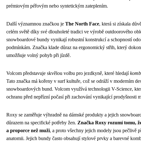
prémiovým péřovým nebo syntetickým zateplením.
Další významnou značkou je
The North Face
, která si získala dů
celém světě díky své dlouholeté tradici ve výrobě outdoorového obl
snowboardové bundy vynikají robustní konstrukcí a schopností odol
podmínkám. Značka klade důraz na ergonomický střih, který dokona
umožňuje volný pohyb při jízdě.
Volcom představuje skvělou volbu pro jezdkyně, které hledají
kombi
Tato značka má kořeny v surf kultuře, což se odráží v moderním des
snowboardových bund. Volcom využívá technologii V-Science, kter
ochranu před nepřízní počasí při zachování vynikající prodyšnosti m
Roxy se zaměřuje výhradně na dámské produkty a jejich snowboar
důrazem na specifické potřeby žen.
Značka Roxy rozumí tomu, že 
a proporce než muži
, a proto všechny jejich modely jsou pečlivě 
anatomii. Jejich bundy často obsahují stylové prvky a barevné komb