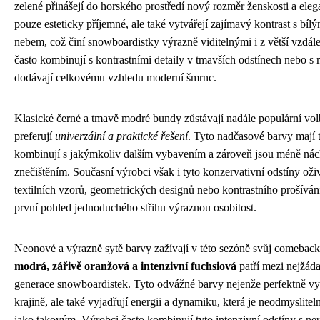
zelené přinášejí do horského prostředí nový rozměr ženskosti a ele
pouze esteticky příjemné, ale také vytvářejí zajímavý kontrast s b
nebem, což činí snowboardistky výrazně viditelnými i z větší vzdál
často kombinují s kontrastními detaily v tmavších odstínech nebo s 
dodávají celkovému vzhledu moderní šmrnc.
Klasické černé a tmavě modré bundy zůstávají nadále populární vol
preferují
univerzální a praktické řešení
. Tyto nadčasové barvy mají 
kombinují s jakýmkoliv dalším vybavením a zároveň jsou méně nác
znečištěním. Současní výrobci však i tyto konzervativní odstíny ož
textilních vzorů, geometrických designů nebo kontrastního prošívá
první pohled jednoduchého střihu výraznou osobitost.
Neonové a výrazně sytě barvy zažívají v této sezóně svůj comebac
modrá, zářivě oranžová a intenzivní fuchsiová
patří mezi nejžáda
generace snowboardistek. Tyto odvážné barvy nejenže perfektně v
krajině, ale také vyjadřují energii a dynamiku, která je neodmyslit
jako takovým. Výrobci často kombinují tyto intenzivní odstíny s ne