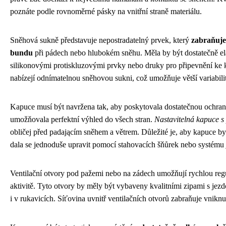
poznáte podle rovnoměrné pásky na vnitřní straně materiálu.
Sněhová sukně představuje nepostradatelný prvek, který
zabraňuje
bundu
při pádech nebo hlubokém sněhu. Měla by být dostatečně el
silikonovými protiskluzovými prvky nebo druky pro připevnění ke
nabízejí odnímatelnou sněhovou sukni, což umožňuje větší variabilit
Kapuce musí být navržena tak, aby poskytovala dostatečnou ochran
umožňovala perfektní výhled do všech stran.
Nastavitelná kapuce s
obličej před padającím sněhem a větrem. Důležité je, aby kapuce by
dala se jednoduše upravit pomocí stahovacích šňůrek nebo systému 
Ventilační otvory pod pažemi nebo na zádech umožňují rychlou regul
aktivitě. Tyto otvory by měly být vybaveny kvalitními zipami s jezdc
i v rukavicích. Síťovina uvnitř ventilačních otvorů zabraňuje vniknut