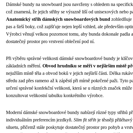
Dámské bundy na snowboard jsou navrženy s ohledem na specifické
což znamená, že jejich střihy se výrazně liší od unisexových nebo
Anatomický střih dámských snowboardových bund
zohledňuje 
pas a širší boky, což zajišťuje nejen lepší vzhled, ale především opti
Výrobci věnují velkou pozornost tomu, aby bunda dokonale padla 
dostatečný prostor pro vrstvení oblečení pod ní.
Při výběru správné velikosti dámské snowboardové bundy je klíčové
základních měření.
Obvod hrudníku se měří v nejširším místě př
nejužším místě těla a obvod boků v jejich nejširší části. Délka ruk
středu zad přes rameno až k zápěstí při mírně pokrčené paži. Tyto p
určení správné konfekční velikosti, která se u různých značek může l
konzultovat velikostní tabulku konkrétního výrobce.
Moderní dámské snowboardové bundy nabízejí různé typy střihů p
individuálním preferencím jezdkyň.
Slim fit střih
je těsněji přiléhav
siluetu, přičemž stále poskytuje dostatečný prostor pro pohyb a vrst