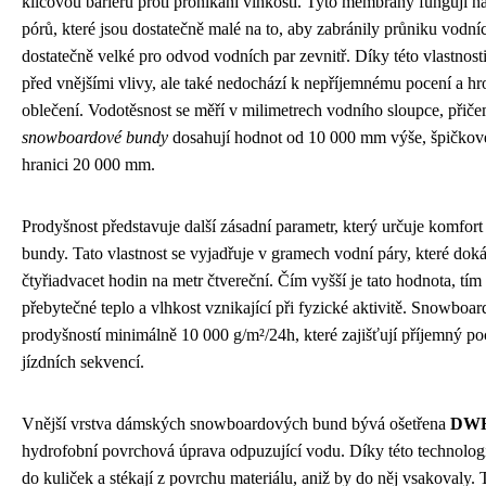
klíčovou bariéru proti pronikání vlhkosti. Tyto membrány fungují 
pórů, které jsou dostatečně malé na to, aby zabránily průniku vodní
dostatečně velké pro odvod vodních par zevnitř. Díky této vlastnosti
před vnějšími vlivy, ale také nedochází k nepříjemnému pocení a hr
oblečení. Vodotěsnost se měří v milimetrech vodního sloupce, přič
snowboardové bundy
dosahují hodnot od 10 000 mm výše, špičkov
hranici 20 000 mm.
Prodyšnost představuje další zásadní parametr, který určuje komfor
bundy. Tato vlastnost se vyjadřuje v gramech vodní páry, které doká
čtyřiadvacet hodin na metr čtvereční. Čím vyšší je tato hodnota, tí
přebytečné teplo a vlhkost vznikající při fyzické aktivitě. Snowboar
prodyšností minimálně 10 000 g/m²/24h, které zajišťují příjemný p
jízdních sekvencí.
Vnější vrstva dámských snowboardových bund bývá ošetřena
DWR
hydrofobní povrchová úprava odpuzující vodu. Díky této technologi
do kuliček a stékají z povrchu materiálu, aniž by do něj vsakovaly.