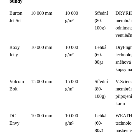
bundy
Burton
10 000 mm
10 000
Střední
DRYRI
Jet Set
g/m²
(80-
membrán
100g)
odnímate
ventilačn
Roxy
10 000 mm
10 000
Lehká
DryFligh
Jetty
g/m²
(60-
technolo
80g)
sněhová 
kapsy na
Volcom
15 000 mm
15 000
Střední
V-Scien
Bolt
g/m²
(80-
membrán
100g)
připojen
kartu
DC
10 000 mm
10 000
Lehká
WEATH
Envy
g/m²
(60-
technolo
80g)
nastavit