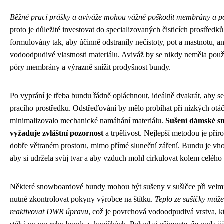
Běžné prací prášky a aviváže mohou vážně poškodit membrány a 
proto je důležité investovat do specializovaných čisticích prostředk
formulovány tak, aby účinně odstranily nečistoty, pot a mastnotu, an
vodoodpudivé vlastnosti materiálu. Aviváž by se nikdy neměla použ
póry membrány a výrazně snížit prodyšnost bundy.
Po vyprání je třeba bundu řádně opláchnout, ideálně dvakrát, aby s
pracího prostředku. Odstřeďování by mělo probíhat při nízkých otá
minimalizovalo mechanické namáhání materiálu.
Sušení dámské 
vyžaduje zvláštní pozornost
a trpělivost. Nejlepší metodou je při
dobře větraném prostoru, mimo přímé sluneční záření. Bundu je vh
aby si udržela svůj tvar a aby vzduch mohl cirkulovat kolem celého
Některé snowboardové bundy mohou být sušeny v sušičce při velmi n
nutné zkontrolovat pokyny výrobce na štítku.
Teplo ze sušičky můž
reaktivovat DWR úpravu
, což je povrchová vodoodpudivá vrstva, k