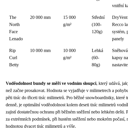
vnitřní 
The
20 000 mm
15 000
Střední
DryVent
North
g/m²
(100-
Recco l
Face
120g)
systém, 
Lenado
panely
Rip
10 000 mm
10 000
Lehká
Sněhová
Curl
g/m²
(60-
kapsy na
Betty
80g)
nastavit
Voděodolnost bundy se měří ve vodním sloupci
, který udává, jak
než začne prosakovat. Hodnota se vyjadřuje v milimetrech a pohyb
pěti tisíc do třiceti tisíc milimetrů. Pro běžné snowboardistky, které
denně, je optimální voděodolnost kolem deseti tisíc milimetrů vodn
zajistí dostatečnou ochranu při běžném sněžení nebo lehkém dešti. P
za extrémních podmínek, při hustém sněžení nebo mokrém počasí, m
hodnotou dvacet tisíc milimetrů a výše.