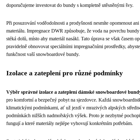
doporučujeme investovat do bundy s kompletně utěsněnými švy.
Při posuzování voděodolnosti a prodyšnosti nesmíte opomenout ani
materiálu. Impregnace DWR způsobuje, že voda na povrchu bundy 
stéká dolů, místo aby materiál nasákl. Tato úprava se však časem op
pravidelně obnovovat speciálními impregnačními prostředky, abyste
funkčnost vaší snowboardové bundy.
Izolace a zateplení pro různé podmínky
Výběr správné izolace a zateplení dámské snowboardové bund
pro komfortní a bezpečný pobyt na sjezdovce. Každá snowboardistk
klimatickými podmínkami, ať už jezdí v mrazivých alpských středis
podmínkách nižších nadmořských výšek. Proto je nezbytné pochopit,
fungují a které materiály nejlépe vyhovují konkrétním potřebám.