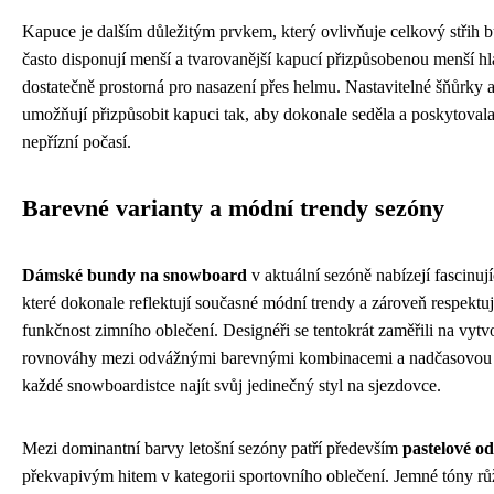
Kapuce je dalším důležitým prvkem, který ovlivňuje celkový stři
často disponují menší a tvarovanější kapucí přizpůsobenou menší hl
dostatečně prostorná pro nasazení přes helmu. Nastavitelné šňůrky
umožňují přizpůsobit kapuci tak, aby dokonale seděla a poskytoval
nepřízní počasí.
Barevné varianty a módní trendy sezóny
Dámské bundy na snowboard
v aktuální sezóně nabízejí fascinují
které dokonale reflektují současné módní trendy a zároveň respektu
funkčnost zimního oblečení. Designéři se tentokrát zaměřili na vyt
rovnováhy mezi odvážnými barevnými kombinacemi a nadčasovou 
každé snowboardistce najít svůj jedinečný styl na sjezdovce.
Mezi dominantní barvy letošní sezóny patří především
pastelové od
překvapivým hitem v kategorii sportovního oblečení. Jemné tóny r