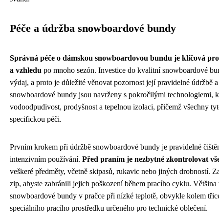
Péče a údržba snowboardové bundy
Správná péče o dámskou snowboardovou bundu je klíčová pro z
a vzhledu
po mnoho sezón. Investice do kvalitní snowboardové b
výdaj, a proto je důležité věnovat pozornost její pravidelné údržbě 
snowboardové bundy jsou navrženy s pokročilými technologiemi, kte
vodoodpudivost, prodyšnost a tepelnou izolaci, přičemž všechny tyt
specifickou péči.
Prvním krokem při údržbě snowboardové bundy je pravidelné čiště
intenzivním používání.
Před praním je nezbytné zkontrolovat v
veškeré předměty, včetně skipasů, rukavic nebo jiných drobností. Z
zip, abyste zabránili jejich poškození během pracího cyklu. Většin
snowboardové bundy v pračce při nízké teplotě, obvykle kolem třice
speciálního pracího prostředku určeného pro technické oblečení.