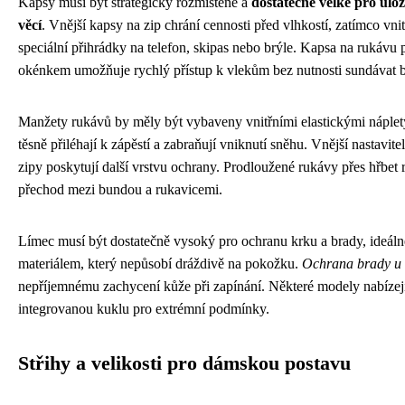
Kapsy musí být strategicky rozmístěné a
dostatečně velké pro ulo
věcí
. Vnější kapsy na zip chrání cennosti před vlhkostí, zatímco vni
speciální přihrádky na telefon, skipas nebo brýle. Kapsa na rukávu
okénkem umožňuje rychlý přístup k vlekům bez nutnosti sundávat 
Manžety rukávů by měly být vybaveny vnitřními elastickými náplety
těsně přiléhají k zápěstí a zabraňují vniknutí sněhu. Vnější nastavi
zipy poskytují další vrstvu ochrany. Prodloužené rukávy přes hřbet r
přechod mezi bundou a rukavicemi.
Límec musí být dostatečně vysoký pro ochranu krku a brady, ideál
materiálem, který nepůsobí dráždivě na pokožku.
Ochrana brady u 
nepříjemnému zachycení kůže při zapínání. Některé modely nabízej
integrovanou kuklu pro extrémní podmínky.
Střihy a velikosti pro dámskou postavu