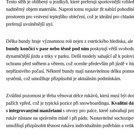
Tento střih je oblíbený u jezdkyň, které preferují sportovnější vzhle
nadměrný objem materiálu. Naproti tomu
regular fit
nabízí pohodlněj
prostorem pro vrstvení teplejšího oblečení, což je ideální pro chladn
preferují uvolněnější styl.
Délka bundy hraje významnou roli nejen z estetického hlediska, ale
bundy končící v pase nebo těsně pod ním
poskytují větší svobod
dynamičtější jízdu a triky v parku. Delší modely sahající až k polovi
ochranu před sněhem a větrem, což oceníte především při jízdě v 
nepříznivého počasí. Některé bundy mají nastavitelnou délku pomoc
systémů, což umožňuje přizpůsobit je aktuálním podmínkám.
Zvláštní pozornost je třeba věnovat délce rukávů, která musí být dos
pažích vpřed, což je typická pozice při snowboardingu.
Kvalitní d
s integrovanými manžetami
s otvory pro palce, které zabraňují pro
rukáv zůstane na správném místě i při pádu. Nastavitelné suchozipo
umožňují přizpůsobit těsnost rukávu individuálním potřebám a velik