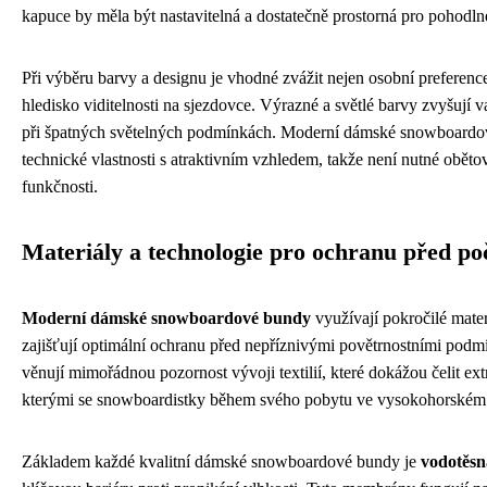
kapuce by měla být nastavitelná a dostatečně prostorná pro pohodln
Při výběru barvy a designu je vhodné zvážit nejen osobní preference
hledisko viditelnosti na sjezdovce. Výrazné a světlé barvy zvyšují v
při špatných světelných podmínkách. Moderní dámské snowboardo
technické vlastnosti s atraktivním vzhledem, takže není nutné oběto
funkčnosti.
Materiály a technologie pro ochranu před p
Moderní dámské snowboardové bundy
využívají pokročilé mater
zajišťují optimální ochranu před nepříznivými povětrnostními pod
věnují mimořádnou pozornost vývoji textilií, které dokážou čelit ex
kterými se snowboardistky během svého pobytu ve vysokohorském p
Základem každé kvalitní dámské snowboardové bundy je
vodotěs