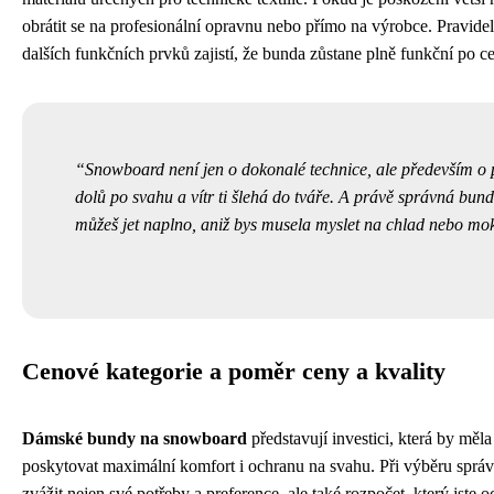
obrátit se na profesionální opravnu nebo přímo na výrobce. Pravidel
dalších funkčních prvků zajistí, že bunda zůstane plně funkční po ce
Snowboard není jen o dokonalé technice, ale především o p
dolů po svahu a vítr ti šlehá do tváře. A právě správná bunda 
můžeš jet naplno, aniž bys musela myslet na chlad nebo mo
Cenové kategorie a poměr ceny a kvality
Dámské bundy na snowboard
představují investici, která by měl
poskytovat maximální komfort i ochranu na svahu. Při výběru sprá
zvážit nejen své potřeby a preference, ale také rozpočet, který jste o