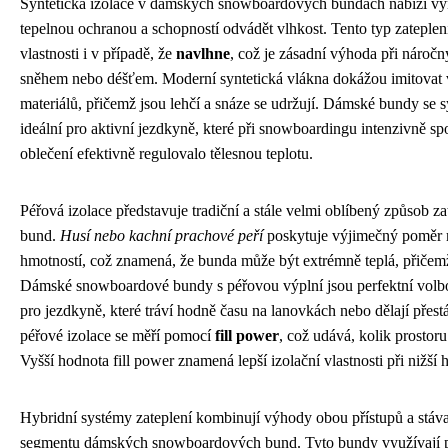
Syntetická izolace v dámských snowboardových bundách nabízí vy
tepelnou ochranou a schopností odvádět vlhkost. Tento typ zateplení
vlastnosti i v případě, že
navlhne
, což je zásadní výhoda při náro
sněhem nebo déšťem. Moderní syntetická vlákna dokážou imitovat v
materiálů, přičemž jsou lehčí a snáze se udržují. Dámské bundy se s
ideální pro aktivní jezdkyně, které při snowboardingu intenzivně spor
oblečení efektivně regulovalo tělesnou teplotu.
Péřová izolace představuje tradiční a stále velmi oblíbený způsob 
bund.
Husí nebo kachní prachové peří
poskytuje výjimečný poměr m
hmotností, což znamená, že bunda může být extrémně teplá, přičem
Dámské snowboardové bundy s péřovou výplní jsou perfektní volbo
pro jezdkyně, které tráví hodně času na lanovkách nebo dělají přest
péřové izolace se měří pomocí
fill power
, což udává, kolik prostoru
Vyšší hodnota fill power znamená lepší izolační vlastnosti při nižší 
Hybridní systémy zateplení kombinují výhody obou přístupů a stávaj
segmentu dámských snowboardových bund. Tyto bundy využívají pé