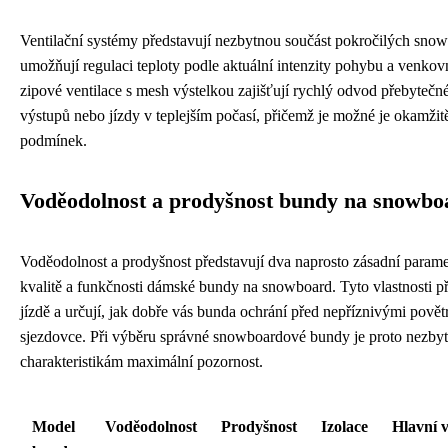
Ventilační systémy představují nezbytnou součást pokročilých sno
umožňují regulaci teploty podle aktuální intenzity pohybu a venko
zipové ventilace s mesh výstelkou zajišťují rychlý odvod přebyteč
výstupů nebo jízdy v teplejším počasí, přičemž je možné je okamžitě
podmínek.
Voděodolnost a prodyšnost bundy na snowbo
Voděodolnost a prodyšnost představují dva naprosto zásadní paramet
kvalitě a funkčnosti dámské bundy na snowboard. Tyto vlastnosti př
jízdě a určují, jak dobře vás bunda ochrání před nepříznivými pov
sjezdovce. Při výběru správné snowboardové bundy je proto nezby
charakteristikám maximální pozornost.
Model
Voděodolnost
Prodyšnost
Izolace
Hlavní v