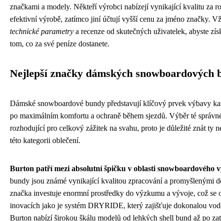
značkami a modely. Někteří výrobci nabízejí vynikající kvalitu za
efektivní výrobě, zatímco jiní účtují vyšší cenu za jméno značky. Vž
technické parametry
a recenze od skutečných uživatelek, abyste zís
tom, co za své peníze dostanete.
Nejlepší značky dámských snowboardových 
Dámské snowboardové bundy představují klíčový prvek výbavy každ
po maximálním komfortu a ochraně během sjezdů. Výběr té správn
rozhodující pro celkový zážitek na svahu, proto je důležité znát ty 
této kategorii oblečení.
Burton patří mezi absolutní špičku v oblasti snowboardového 
bundy jsou známé vynikající kvalitou zpracování a promyšlenými de
značka investuje enormní prostředky do výzkumu a vývoje, což se 
inovacích jako je systém DRYRIDE, který zajišťuje dokonalou vod
Burton nabízí širokou škálu modelů od lehkých shell bund až po zat