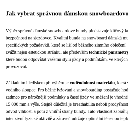
Jak vybrat správnou dámskou snowboardov
Výběr správné dámské snowboardové bundy představuje klíčový kro
bezpečnosti na sjezdovce. Kvalitní bunda na snowboard dámská mu
specifických požadavků, které se liší od běžného zimního oblečení. 
zvážit nejen estetickou stránku, ale především
technické parametry
které budou odpovídat vašemu stylu jízdy a podmínkám, ve kterýc
provozovat.
Základním hlediskem při výběru je
voděodolnost materiálu
, která
vodního sloupce. Pro běžné lyžování a snowboarding postačuje h
zatímco pro náročnější podmínky a časté jízdy ve sněžení je vhodn
15 000 mm a výše. Stejně důležitá je breathabilita neboli prodyšnos
odvod vlhkosti a potu z vnitřní strany bundy. Tato vlastnost zabraňuj
intenzivní fyzické aktivitě a zároveň udržuje optimální tělesnou tepl