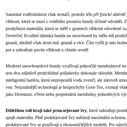
Samotná voděodolnost však nestačí, protože
tělo při fyzické aktivi
vlhkosti
, která se musí z vnitřního prostoru bundy účinně odvádět. 
prodyšnost materiálu, která se měří v gramech vlhkosti odvedené za
čtvereční. Kvalitní dámská bunda na snowboard by měla mít prodyšn
gramů, ideálně však deset tisíc gramů a více. Čím vyšší je tato hod
pot a zabraňuje pocitu vlhkosti a chladu uvnitř.
Moderní snowboardové bundy využívají pokročilé membránové tec
tyto dva zdánlivě protichůdné požadavky dokonale skloubit. Membr
inteligentní bariéra, která nepropouští vodu zvenčí, ale zároveň um
ven. Nejznámější technologií je bezpochyby Gore-Tex, existují však i
jako Dermizax, eVent nebo proprietární membrány jednotlivých vý
Důležitou roli hrají také proклejované švy
, které zabraňují proni
spojů materiálu. Plně proklеjované švy nabízejí maximální ochranu,
proklejované švy se používají u ekonomičtějších modelů. Pro nároč