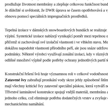
prodlužuje životnost membrány a zlepšuje celkovou funkčnost bu
Je důležité si uvědomit, že DWR úprava se časem opotřebovává a v
obnovu pomocí speciálních impregnačních prostředků.
Tepelná izolace v dámských snowboardových bundách se realizuje
výplní. Syntetické izolace nabízejí vynikající poměr mezi tepelnou 
přičemž si zachovávají své izolační vlastnosti i ve vlhkém stavu. M
dokážou napodobit vlastnosti přírodního peří, ale jsou snáze udržov
podmínky. Některé výrobci využívají zonální izolaci, kdy v různých
odlišné množství výplně podle potřeby ochrany jednotlivých partií t
Konstrukční řešení švů hraje významnou roli v celkové vodotěsnos
Zatavené švy
zabraňují pronikání vody skrze jehly způsobené šitím
mají všechny kritické švy zatavené speciální páskou, která vytváří 
Třívrstvé laminátové konstrukce spojují vnější materiál, membránu 
jednoho celku, což eliminuje potřebu dodatečných vrstev a zvyšuje 
mechanickému namáhání.