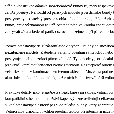
Střih a konstrukce dámské snowboardové bundy by měly respekto
ženské postavy
. Na rozdíl od pánských modelů jsou dámské bundy 
poskytovaly dostatečný prostor v oblasti boků a prsou, přičemž zůst
bundy hraje významnou roli při ochraně před vniknutím sněhu dovni
zakrývají záda a bederní partii, což oceníte zejména při pádech neb
Izolace představuje další zásadní aspekt výběru. Bundy na snowboa
nezateplené modely
. Zateplené varianty obsahují syntetickou nebo
poskytuje tepelnou izolaci přímo v bundě. Tyto modely jsou ideální 
jezdkyně, které mají tendenci rychle zmrznout. Nezateplené bundy n
větší flexibilitu v kombinaci s vrstvením oblečení. Můžete si pod ně
aktuálních teplotních podmínek, což z nich činí univerzálnější volb
Praktické detaily jako je
sněhová sukně
, kapsa na skipas, větrací o
kompatibilní s helmou a množství kapes výrazně ovlivňují celkovo
sukně představuje elastický pás v dolní části bundy, který zabraňuje
Větrací zipy umožňují rychlou regulaci teploty při intenzivní jízdě n