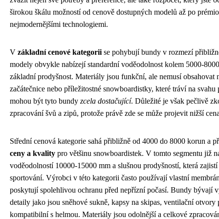
širokou škálu možností od cenově dostupných modelů až po prémi
nejmodernějšími technologiemi.
V
základní cenové kategorii
se pohybují bundy v rozmezí přibliž
modely obvykle nabízejí standardní voděodolnost kolem 5000-800
základní prodyšnost. Materiály jsou funkční, ale nemusí obsahovat n
začátečnice nebo příležitostné snowboardistky, které tráví na svahu 
mohou být tyto bundy
zcela dostačující
. Důležité je však pečlivě zk
zpracování švů a zipů, protože právě zde se může projevit nižší cena
Střední cenová kategorie sahá přibližně od 4000 do 8000 korun a p
ceny a kvality
pro většinu snowboardistek. V tomto segmentu již n
voděodolností 10000-15000 mm a slušnou prodyšností, která zajistí 
sportování. Výrobci v této kategorii často používají vlastní membrán
poskytují spolehlivou ochranu před nepřízní počasí. Bundy bývají
detaily jako jsou sněhové sukně, kapsy na skipas, ventilační otvor
kompatibilní s helmou. Materiály jsou odolnější a celkové zpracován