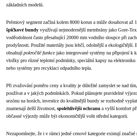
základních modelů.
Prémiový segment začíná kolem 8000 korun a může dosahovat až 15
špičkové bundy
využívají nejmodernější membrány jako Gore-Tex, k
voděodolnost často přesahující 20000 mm vodního sloupce při zac
prodyšnosti. Použité materiály jsou lehčí, odolnější a ekologičtější. 
obsahují
pokročilé funkce
jako integrované systémy na připojení k 
vložky pro různé teplotní podmínky, speciální kapsy na elektroniku
nebo systémy pro recyklaci odpadního tepla.
Při zvažování poměru ceny a kvality je důležité zamyslet se nad tím
používat a v jakých podmínkách. Pokud plánujete pravidelné výje
sezónu na horách, investice do kvalitnější bundy se rozhodně vyplat
znamenají delší životnost,
spolehlivější ochranu
a vyšší komfort př
občasné výjezdy může být ekonomičtější volit střední kategorii.
Nezapomínejte, že i v rámci jedné cenové kategorie existují značné 