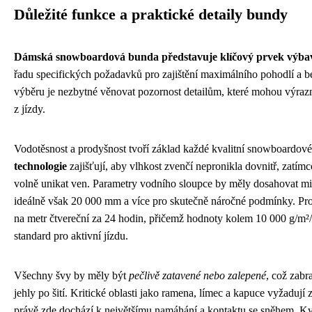
Důležité funkce a praktické detaily bundy
Dámská snowboardová bunda představuje klíčový prvek výba
řadu specifických požadavků pro zajištění maximálního pohodlí a be
výběru je nezbytné věnovat pozornost detailům, které mohou výrazn
z jízdy.
Vodotěsnost a prodyšnost tvoří základ každé kvalitní snowboardov
technologie
zajišťují, aby vlhkost zvenčí nepronikla dovnitř, zatím
volně unikat ven. Parametry vodního sloupce by měly dosahovat 
ideálně však 20 000 mm a více pro skutečně náročné podmínky. Pr
na metr čtvereční za 24 hodin, přičemž hodnoty kolem 10 000 g/m²/
standard pro aktivní jízdu.
Všechny švy by měly být
pečlivě zatavené nebo zalepené
, což zabr
jehly po šití. Kritické oblasti jako ramena, límec a kapuce vyžadují 
právě zde dochází k největšímu namáhání a kontaktu se sněhem. Kv