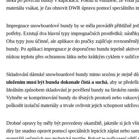
stéká po povrchu bundy v kapičkách. Pokud si všimnete, že voda již
materiálu vsákat, je čas obnovit DWR úpravu pomocí speciálního i
Impregnace snowboardové bundy by se měla provádět přibližně jed
potřeby. Existují dva hlavní typy impregnačních prostředků: nástřik
Oba typy jsou účinné, ale aplikace do pračky zajišťuje rovnoměrněj
bundy. Po aplikaci impregnace je doporučeno bundu tepelně aktivo
nízkou teplotu přes ochrannou látku nebo krátkým cyklem v sušičce
Skladování dámské snowboardové bundy mimo sezónu je stejně důleži
uložením musí být bunda dokonale čistá a suchá
, aby se předešlo
Ideálním způsobem skladování je pověšení bundy na širokém ramínku
Vyhněte se komprimování bundy do těsných prostorů nebo vakuovýc
poškodit izolační materiály a trvale ovlivnit jejich schopnost udržova
Drobné opravy by měly být provedeny okamžitě, jakmile si jich vši
díry lze snadno opravit pomocí speciálních lepicích záplat nebo sa
materiálů určených pro technické textilie. Pokud je poškození větší